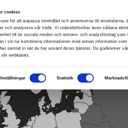
me & Garden-vakspeciaalzaken – klik hier om de dichtstbijzijnde winkel te vinden
r cookies
rare för att anpassa innehållet och annonserna till användarna, t
er och analysera vår trafik. Vi vidarebefordrar även sådana ident
 enhet till de sociala medier och annons- och analysföretag som 
ier
|
Brandstof/smering/motor
Smart garden
 i sin tur kombinera informationen med annan information som
de har samlat in när du har använt deras tjänster. Du godkänner v
 vår webbplats.
Inställningar
Statistik
Marknadsfö
n rijen