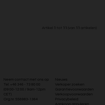
Artikel
1
tot
11
(van
11
artikelen)
Neem contact met ons op
Nieuws
Tel:
+46 346 - 73 80 00
Verkoper zoeken
(09:00-12:00 / 9am-12pm
Garantievoorwaarden
CET)
Verkoopvoorwaarden
Org.nr. 556983-1364
Privacybeleid
Aankoop annuleren