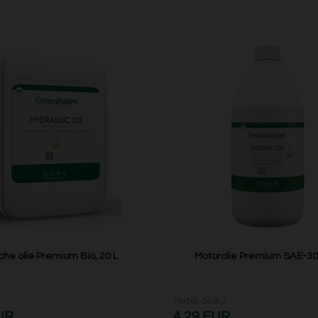
che olie Premium Bio, 20 L
Motorolie Premium SAE-30,
Model: 54092
UR
4,29 EUR