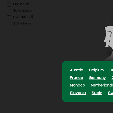
Engine oil
Sawchain oil
Hydraulic oil
2-Stroke oil
Zaagkettin
Austria
Belgium
B
France
Germany
Model: 54050
Monaco
Netherland
5,99 EUR
Slovenia
Spain
S
In voorraad