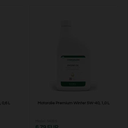
 0,6 L
Motorolie Premium Winter 5W-40, 1,0 L
Model: 54095
6,79 EUR