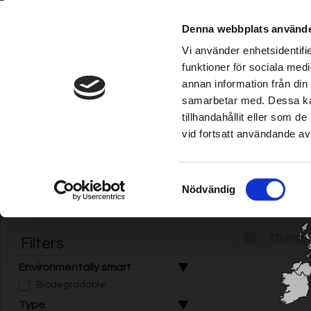
Grimsholm is verkrijgbaar bij gevestigde Ho
Denna webbplats använde
Vi använder enhetsidentifie
funktioner för sociala medi
annan information från din
Robotmaaier
|
Irrigatie
|
Trimmer/kantensnijder
|
Kettingzaag/maa
samarbetar med. Dessa kan
tillhandahållit eller som 
vid fortsatt användande av
Välj ditt land /
Choose your country
Home
|
Brandstof/smering/motor
| Olie
Samtyckesval
Nödvändig
Olie
change i
Filters
Environmentally smart
Biodegradable
Type