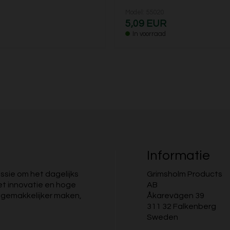
Model: 55020
5,09 EUR
In voorraad
Informatie
ssie om het dagelijks
Grimsholm Products
et innovatie en hoge
AB
n gemakkelijker maken,
Åkarevägen 39
311 32 Falkenberg
Sweden