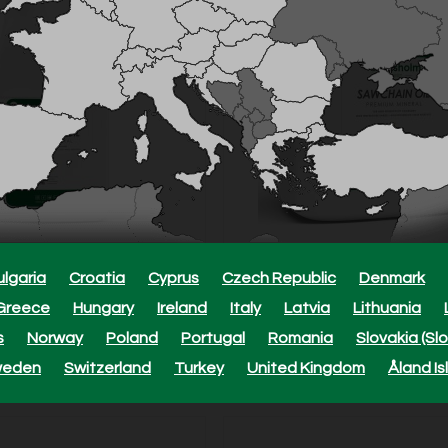
golie Premium Mineral, 1 L
Zaagkettingolie Premium Mine
ulgaria
Croatia
Cyprus
Czech Republic
Denmark
Greece
Hungary
Ireland
Italy
Latvia
Lithuania
Model: 54052
s
Norway
Poland
Portugal
Romania
Slovakia (Sl
18,79 EUR
weden
Switzerland
Turkey
United Kingdom
Åland Is
In voorraad