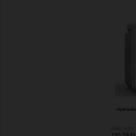
Hydraulis
Model: 54082
130,29 E