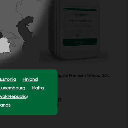
ral, 4 L
Zaagkettingolie Premium Mineral, 20 L
Estonia
Finland
Luxembourg
Malta
Model: 54054
ovak Republic)
84,99 EUR
lands
In voorraad