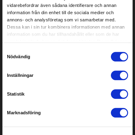
vidarebefordrar även sådana identifierare och annan
information från din enhet till de sociala medier och
annons- och analysföretag som vi samarbetar med.
Dessa kan i sin tur kombinera informationen med annan
Round file Premium Cut 5.5
Knives for AL-KO Robolinho (E
information som du har tillhandahållit eller som de har
mm, 12 pcs
models), 9 pcs
samlat in när du har använt deras tjänster. Du godkänner
våra cookies vid fortsatt användande av vår webbplats.
Samtyckesval
Nödvändig
15,39 EUR
11,09 EUR
In stock
In stock
Inställningar
Statistik
Marknadsföring