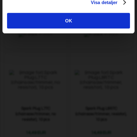
Visa detaljer
Round file Premium Cut 4.0
Saw chain Premium Cut Pro
mm, 12 pcs
1640 DL 3/8” .063”/1.6mm
OK
15,39 EUR
230,79 EUR
In stock
In stock
Spark Plug L7TC
Spark Plug L8RTC
(chainsaw/trimmer, no
(chainsaw/trimmer, resistor),
resistor), 10 pcs
10 pcs
14,49 EUR
14,49 EUR