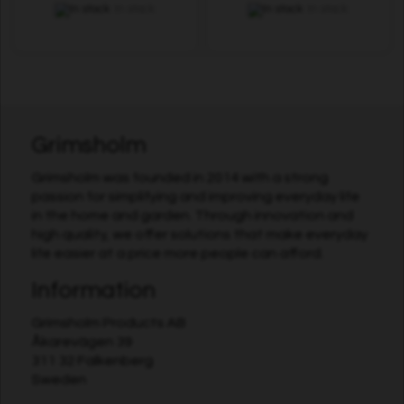
In stock
In stock
Grimsholm
Grimsholm was founded in 2014 with a strong
passion for simplifying and improving everyday life
in the home and garden. Through innovation and
high quality, we offer solutions that make everyday
life easier at a price more people can afford.
Information
Grimsholm Products AB
Åkarevägen 39
311 32 Falkenberg
Sweden