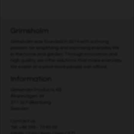
Grimsholm
Grimsholm was founded in 2014 with a strong
passion for simplifying and improving everyday life
in the home and garden. Through innovation and
high quality, we offer solutions that make everyday
life easier at a price more people can afford.
Information
Grimsholm Products AB
Åkarevägen 39
311 32 Falkenberg
Sweden
Contact us
Tel:
+46 346 - 73 80 00
(09:00-12:00 / 9am-12pm CET)