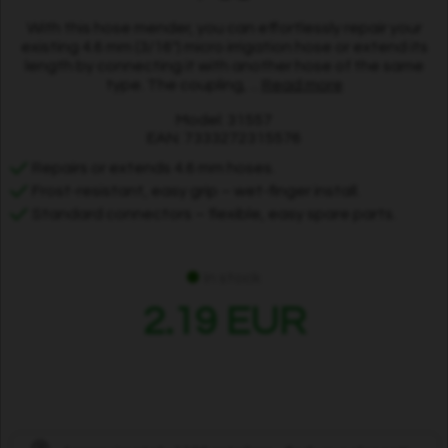
With this hose mender, you can effortlessly repair your
existing 4.6 mm (3/16") micro irrigation hose or extend its
length by connecting it with another hose of the same
type. The coupling, ...
Read more
Model: 31557
EAN: 7333272315576
Repairs or extends 4.6 mm hoses.
Frost-resistant, easy grip – wet-finger install.
Standard connectors – flexible, easy spare parts.
In stock
2.19 EUR