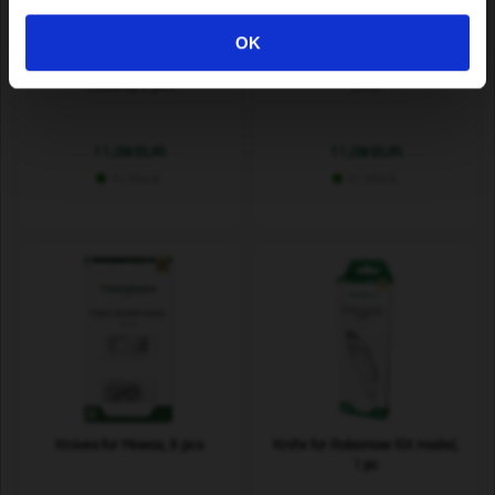
OK
Knives for AL-KO Robolinho (E
Repair kit for Signal cable
models), 9 pcs
(5m)
11,09 EUR
11,09 EUR
In stock
In stock
Knives for Mowox, 9 pcs
Knife for Robomow RX model,
1 pc