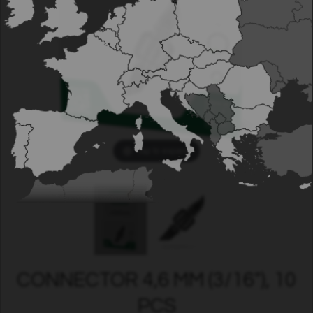
Tap to expand
CONNECTOR 4,6 MM (3/16"), 10
PCS