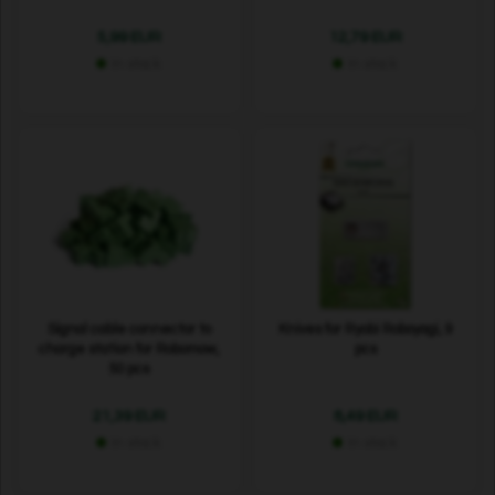
5,99 EUR
12,79 EUR
In stock
In stock
Signal cable connector to
Knives for Ryobi Roboyagi, 9
charge station for Robomow,
pcs
50 pcs
21,39 EUR
8,49 EUR
In stock
In stock