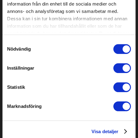
information från din enhet till de sociala medier och
annons- och analysföretag som vi samarbetar med.
Dessa kan i sin tur kombinera informationen med annan
information som du har tillhandahållit eller som de har
samlat in när du har använt deras tjänster. Du godkänner
våra cookies vid fortsatt användande av vår webbplats.
Samtyckesval
Nödvändig
Knives for Yardforce, 9 pcs
Knives for AL-KO Robolinho
(100, 1100...), 9 pcs
Inställningar
5,99 EUR
10,29 EUR
In stock
In stock
Statistik
Marknadsföring
Visa detaljer