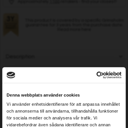
Approximately
1100
retailers - find your closest!
This product is covered by a specific Grimsholm
guarantee for 3 years from the purchase date.
Read more here
Description
Specifications
Denna webbplats använder cookies
Customers who bought this
Vi använder enhetsidentifierare för att anpassa innehållet
product also purchased...
och annonserna till användarna, tillhandahålla funktioner
för sociala medier och analysera vår trafik. Vi
vidarebefordrar även sådana identifierare och annan