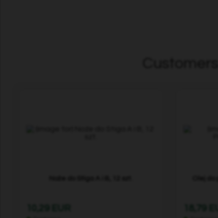
Customers 
Noże do Stiga A i B, 12 szt.
Olej do 
10,29 EUR
18,79 