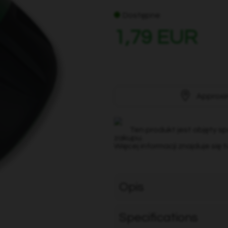
Dostępne
1,79 EUR
Approxi
Ten produkt jest objęty sp
zakupu.
Więcej informacji znajduje się t
Opis
Specifications