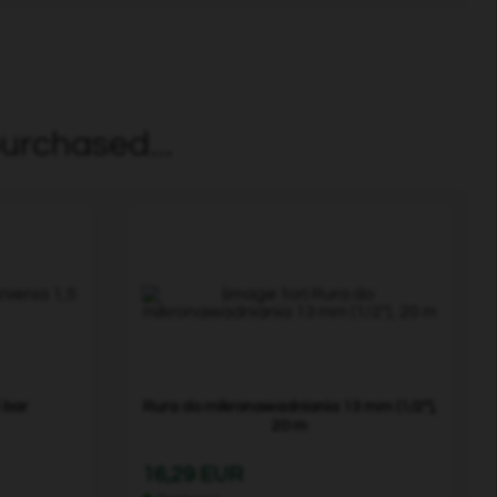
urchased...
 bar
Rura do mikronawadniania 13 mm (1/2"),
20 m
16,29 EUR