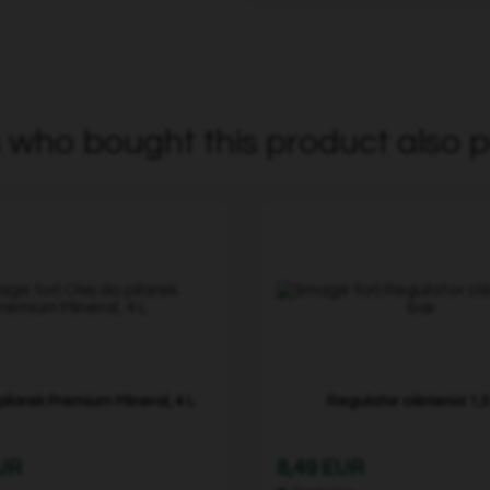
who bought this product also p
pilarek Premium Mineral, 4 L
Regulator ciśnienia 1,5
EUR
8,49 EUR