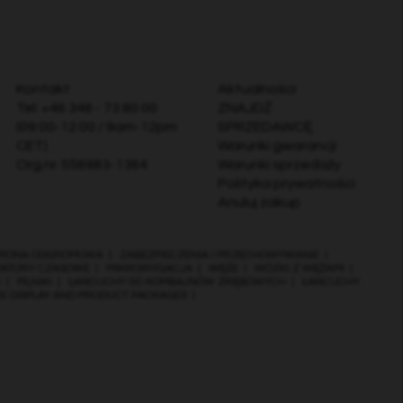
Kontakt
Aktualności
Tel:
+46 346 - 73 80 00
ZNAJDŹ
(09:00-12:00 / 9am-12pm
SPRZEDAWCĘ
CET)
Warunki gwarancji
Org.nr. 556983-1364
Warunki sprzedaży
Polityka prywatności
Anuluj zakup
RONA ODGROMOWA
|
ZABEZPIECZENIA I PRZECHOWYWANIE
|
MATORY CZASOWE
|
MIKROIRYGACJA
|
WĘŻE
|
WÓZKI Z WĘŻAMI
|
I
|
PILNIKI
|
ŁAŃCUCHY DO KOMBAJNÓW ZRĘBOWYCH
|
ŁAŃCUCHY
RE DISPLAY AND PRODUCT PACKAGES
|