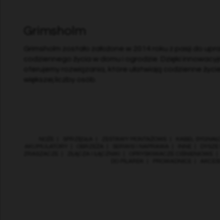
Grimsholm
Grimsholm zostało założone w 2014 roku z pasji do upr
codziennego życia w domu i ogrodzie. Dzięki innowacyjn
oferujemy rozwiązania, które ułatwiają codzienne życi
większej liczby osób.
NOŻE
|
SPRZĘGŁA
|
ZESTAWY MONTAŻOWE
|
KABEL SYGNAŁ
AKUMULATORY
|
OBRZEŻA
|
SERWIS I NAPRAWA
|
INNE
|
DYSZE
ZRASZACZE
|
ZŁĄCZA I ŁĄCZNIKI
|
OPRYSKIWACZE CIŚNIENIOWE
DO PILAREK
|
PROWADNICE
|
AKCES