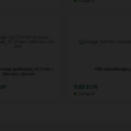
e
Dostępne
o kosy spalinowej, 3T, 2 mm /
Filtr nawadniający
255 mm / 20 mm
EUR
6,89 EUR
e
Dostępne