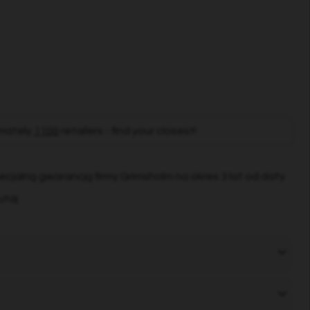
mately
1100
retailers - find your closest!
ecjalną gwarancją firmy Grimsholm na okres 3 lat od daty
utaj