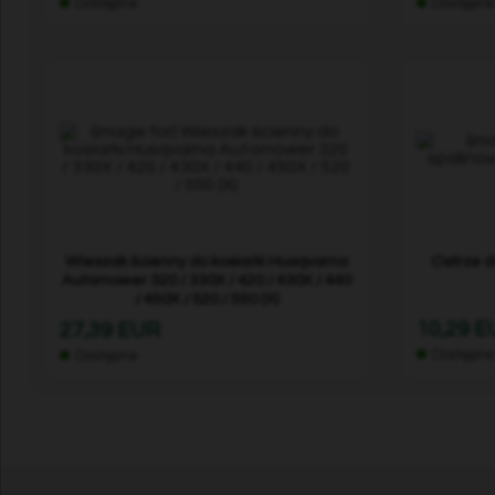
Dostępne
Dostępn
Wieszak ścienny do kosiarki Husqvarna
Ostrze d
Automower 320 / 330X / 420 / 430X / 440
/ 450X / 520 / 550 (X)
10,29 
27,39 EUR
Dostępn
Dostępne