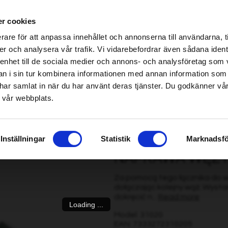
h specjalistycznych Home & Garden – kliknij tutaj, aby znaleźć najbliższy sklep
r cookies
be found!
rare för att anpassa innehållet och annonserna till användarna, t
imsholm.com/includes/templates/plusmall37/cssmap-europe/d
er och analysera vår trafik. Vi vidarebefordrar även sådana ident
 enhet till de sociala medier och annons- och analysföretag som 
be found!
Pilarka/Kombajn zrębowy
|
Paliwo/Smarowanie/Silnik
Smart garden
 i sin tur kombinera informationen med annan information som
imsholm.com/includes/templates/plusmall37/cssmap-europe/d
de har samlat in när du har använt deras tjänster. Du godkänner v
 vår webbplats.
 1/2"
Inställningar
Statistik
Marknadsfö
NAPRAWA WĘŻY,
Za pomocą tego łącznika do wę
dołączając kolejny wąż. Wysta
dokręcić n...
Read more
Loading ...
Model: 31020
EAN: 7333272310205