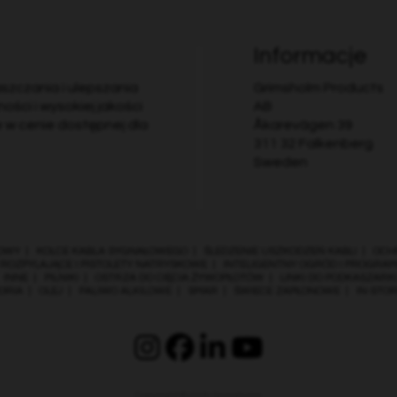
Informacje
aszczania i ulepszania
Grimsholm Products
ości i wysokiej jakości
AB
e w cenie dostępnej dla
Åkarevägen 39
311 32 Falkenberg
Sweden
OWY
|
KOLCE KABLA SYGNAŁOWEGO
|
ŚLEDZENIE USZKODZEŃ KABLI
|
OCH
 ROZPYLAJĄCE I PISTOLETY NATRYSKOWE
|
INTELIGENTNY OGRÓD I PROGRA
|
INNE
|
PILNIKI
|
OSTRZA DO CIĘCIA ŻYWOPŁOTÓW
|
LINKI DO PODKASZARK
ORIA
|
OLEJ
|
PALIWO ALKILOWE
|
SMAR
|
ŚWIECE ZAPŁONOWE
|
IN-STO
Copyright © 2026
Grimsholm