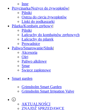
Inne
Przycinarka/Nożyce do żywopłotów
|
Pilniki
Ostrza do cięcia żywopłotów
Linki do podkaszarki
Pilarka/Kombajn zrębowy
|
Pilniki
Łańcuchy do kombajnów zrębowych
Łańcuchy do pilarek
Prowadnice
Paliwo/Smarowanie/Silnik
|
Akcesoria
Olej
Paliwo alkilowe
Smar
Świece zapłonowe
Smart garden
Grimsholm Smart Garden
Grimsholm Smart Irrigation Valve
AKTUALNOŚCI
ZNAJDŹ SPRZEDAWCĘ