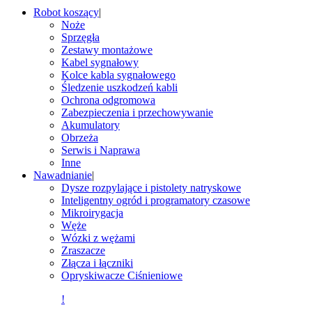
Robot koszący
|
Noże
Sprzęgła
Zestawy montażowe
Kabel sygnałowy
Kolce kabla sygnałowego
Śledzenie uszkodzeń kabli
Ochrona odgromowa
Zabezpieczenia i przechowywanie
Akumulatory
Obrzeża
Serwis i Naprawa
Inne
Nawadnianie
|
Dysze rozpylające i pistolety natryskowe
Inteligentny ogród i programatory czasowe
Mikroirygacja
Węże
Wózki z wężami
Zraszacze
Złącza i łączniki
Opryskiwacze Ciśnieniowe
!