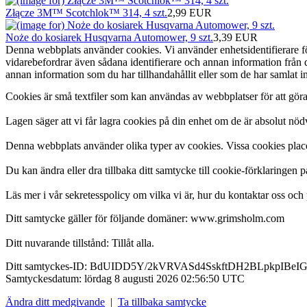
Złącze 3M™ Scotchlok™ 314, 4 szt.
2,99 EUR
Noże do kosiarek Husqvarna Automower, 9 szt.
3,39 EUR
Denna webbplats använder cookies. Vi använder enhetsidentifierare för 
vidarebefordrar även sådana identifierare och annan information från
annan information som du har tillhandahållit eller som de har samlat 
Cookies är små textfiler som kan användas av webbplatser för att gör
Lagen säger att vi får lagra cookies på din enhet om de är absolut n
Denna webbplats använder olika typer av cookies. Vissa cookies placera
Du kan ändra eller dra tillbaka ditt samtycke till cookie-förklaringen 
Läs mer i vår sekretesspolicy om vilka vi är, hur du kontaktar oss och 
Ditt samtycke gäller för följande domäner: www.grimsholm.com
Ditt nuvarande tillstånd: Tillåt alla.
Ditt samtyckes-ID:
BdUIDD5Y/2kVRVASd4SskftDH2BLpkpIBeI
Samtyckesdatum:
lördag 8 augusti 2026 02:56:50 UTC
Ändra ditt medgivande
|
Ta tillbaka samtycke