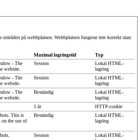
ra områden på webbplatsen. Webbplatsen fungerar inte korrekt utan
Maximal lagringstid
Typ
indow - The
Session
Lokal HTML-
he website.
lagring
indow - The
Session
Lokal HTML-
he website.
lagring
indow - The
Beständig
Lokal HTML-
he website.
lagring
1 år
HTTP-cookie
ots. This is
Beständig
Lokal HTML-
s on the use of
lagring
bots.
Session
Lokal HTML-