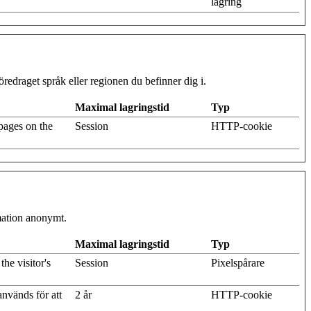
lagring
redraget språk eller regionen du befinner dig i.
Maximal lagringstid
Typ
pages on the
Session
HTTP-cookie
rmation anonymt.
Maximal lagringstid
Typ
he visitor's
Session
Pixelspårare
nvänds för att
2 år
HTTP-cookie