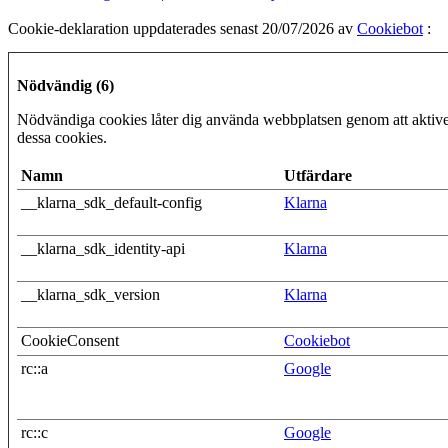
Cookie-deklaration uppdaterades senast 20/07/2026 av
Cookiebot
:
Nödvändig (6)
Nödvändiga cookies låter dig använda webbplatsen genom att aktiver
dessa cookies.
Namn
Utfärdare
__klarna_sdk_default-config
Klarna
__klarna_sdk_identity-api
Klarna
__klarna_sdk_version
Klarna
CookieConsent
Cookiebot
rc::a
Google
rc::c
Google