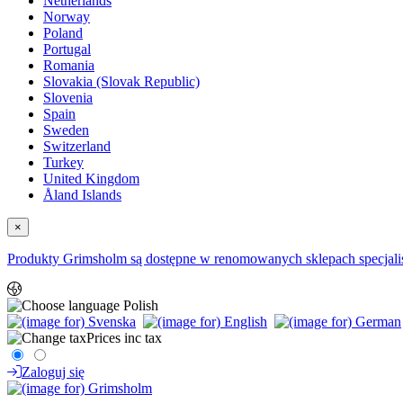
Netherlands
Norway
Poland
Portugal
Romania
Slovakia (Slovak Republic)
Slovenia
Spain
Sweden
Switzerland
Turkey
United Kingdom
Åland Islands
×
Produkty Grimsholm są dostępne w renomowanych sklepach specjalist
Polish
Prices inc tax
Zaloguj się