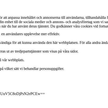
att anpassa innehållet och annonserna till användarna, tillhandahålla fu
 din enhet till de sociala medier och annons- och analysföretag som vi 
in när du har använt deras tjänster. Du godkänner våra cookies vid forts
a en användares upplevelse mer effektiv.
ödvändiga för att kunna använda den här webbplatsen. För alla andra än
s ut av tredjepartstjänster som visas på våra sidor.
på vår webbplats.
på vilket sätt vi behandlar personuppgifter.
GUuV5C8oDjPsN2ePCEw==