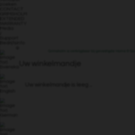
zoeken
CONTACT
GRIMSHOLM
EXTENDED
WARRANTY
Media
/
Support
Bedrijfsinfo
Grimsholm is verkrijgbaar bij gevestigde Home & Gar
Uw winkelmandje
Uw winkelmandje is leeg ...