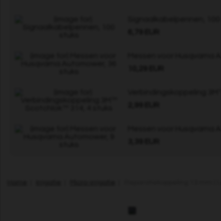
Signaalkabelpennen, 100
6,79 EUR
Messen voor Husqvarna A
10,29 EUR
Verbindingskoppeling 3M™
2,99 EUR
Messen voor Husqvarna A
3,39 EUR
Home
|
Irrigatie
|
Micro-irrigatie
| Reparatiekoppeling 13 mm (1/2