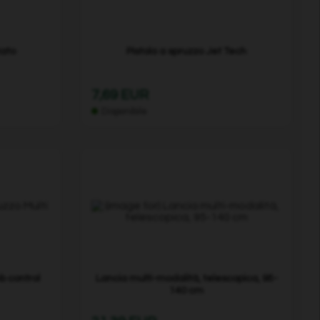
zato
Pistola a spruzzo Jet Tech
7,69 EUR
Disponibile
b control
Lancia multi-modalità, telescopica, 95-
140 cm