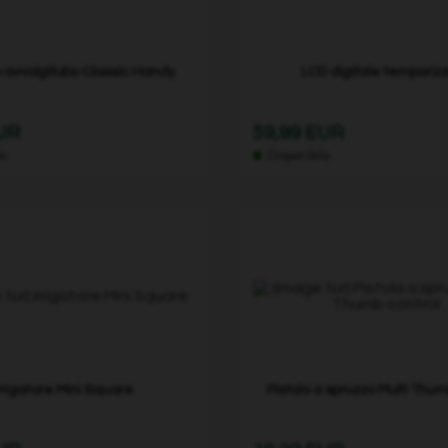
o avvolgitubo Classic Handy
LCD digitale temporiz
EUR
59,99 EUR
le
Disponibile
rrigatore Mini Square
Pistola a spruzzo Multi Thum