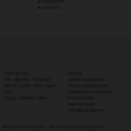
21,39 EUR
Disponibile
Contattaci
Novità
Tel:
+46 346 - 73 80 00
Cerca rivenditore
(09:00-12:00 / 9am-12pm
Termini di garanzia
CET)
Condizioni di vendita
Org.nr. 556983-1364
Politica sulla
riservatezza
Annulla acquisto
|
PROTEZIONE DAI FULMINI
|
PROTEZIONE E CONSERVAZIONE
|