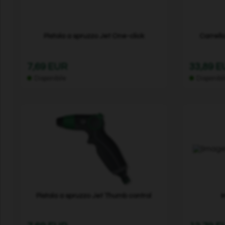
Pistola a spruzzo Jet One-click
Carrell
7,69 EUR
33,89 
Disponibile
Disponibi
Pistola a spruzzo Jet Thumb control
I