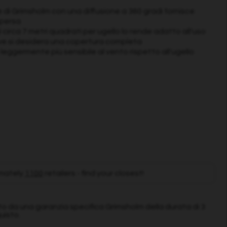
e di Grimsholm con una diffusione a 360 gradi fornisce
spersa
 circa 7 metri quadrati per ugello lo rende adatto all'uso
ove si desidera una copertura completa
 leggermente più sensibile al vento rispetto all'ugello
mately
1100
retailers - find your closest!
 da una garanzia specifica Grimsholm della durata di 3
uisto.