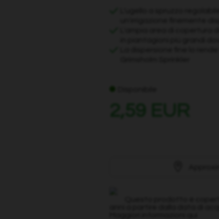
L'ugello a spruzzo regolabil
un'irrigazione finemente di
L'ampia area di copertura di
in piantagioni più grandi d
La dispersione fine lo rende
Grimsholm Sprinkler
Disponibile
2,59 EUR
Approxi
Questo prodotto è coperto
anni a partire dalla data di acq
Maggiori informazioni qui