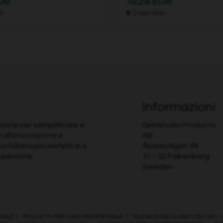
EUR
10,29 EUR
le
Disponibile
Informazioni
ione per semplificare e
Grimsholm Products
e all'innovazione e
AB
quotidiana più semplice a
Åkarevägen 39
 persone.
311 32 Falkenberg
Sweden
RALE
|
PICCHETTI PER CAVO PERIMETRALE
|
RILEVAZIONE GUASTI DEI CAVI