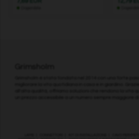
7,69 EUR
12,79 
Disponibile
Disponibi
Grimsholm
Grimsholm è stata fondata nel 2014 con una forte pass
migliorare la vita quotidiana in casa e in giardino. Grazi
all'alta qualità, offriamo soluzioni che rendono la vita 
un prezzo accessibile a un numero sempre maggiore di
LAME
|
CONNETTORI
|
KIT DI INSTALLAZIONE
|
CAVO PERIMET