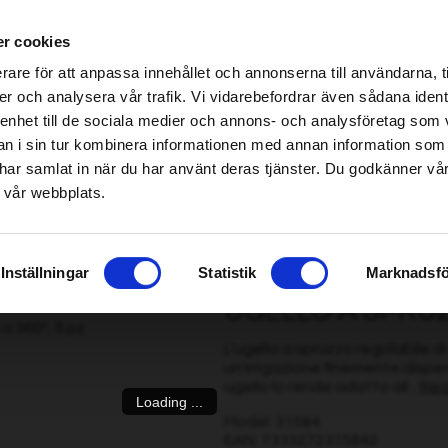
r cookies
be found!
rare för att anpassa innehållet och annonserna till användarna, t
imsholm.com/includes/templates/plusmall37/cssmap-europe/d
er och analysera vår trafik. Vi vidarebefordrar även sådana ident
 enhet till de sociala medier och annons- och analysföretag som 
be found!
a/Mietritrebbia
|
Carburante/Lubrificazione/Motore
Smart garden
 i sin tur kombinera informationen med annan information som
imsholm.com/includes/templates/plusmall37/cssmap-europe/d
de har samlat in när du har använt deras tjänster. Du godkänner v
 vår webbplats.
5 pz
Inställningar
Statistik
Marknadsfö
UGELLO A SPRUZZ
L'ugello a spruzzo regolabile d
un'irrigazione finemente disper
ugello lo rende adatto all...
Rea
Loading ...
Model: 31584
EAN: 7333272315842