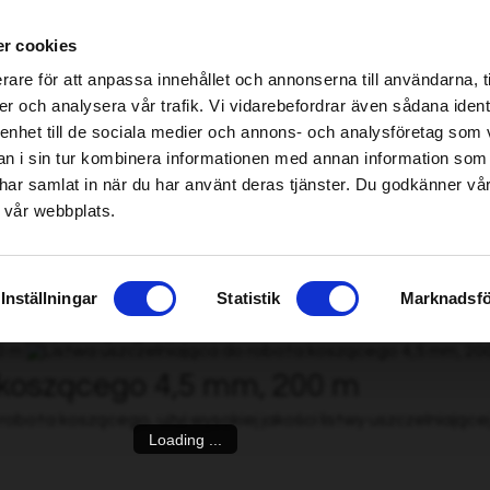
h specjalistycznych Home & Garden – kliknij tutaj, aby znaleźć najbliższy sklep
r cookies
be found!
rare för att anpassa innehållet och annonserna till användarna, t
imsholm.com/includes/templates/plusmall37/cssmap-europe/d
er och analysera vår trafik. Vi vidarebefordrar även sådana ident
 enhet till de sociala medier och annons- och analysföretag som 
be found!
Pilarka/Kombajn zrębowy
|
Paliwo/Smarowanie/Silnik
Smart garden
 i sin tur kombinera informationen med annan information som
imsholm.com/includes/templates/plusmall37/cssmap-europe/d
de har samlat in när du har använt deras tjänster. Du godkänner v
 vår webbplats.
zelniająca do robota koszącego 4,5 mm, 200 m
»
Inställningar
Statistik
Marknadsfö
a koszącego 4,5 mm, 200 m
bota koszącego, użyj wysokiej jakości listwy uszczelniające
Loading ...