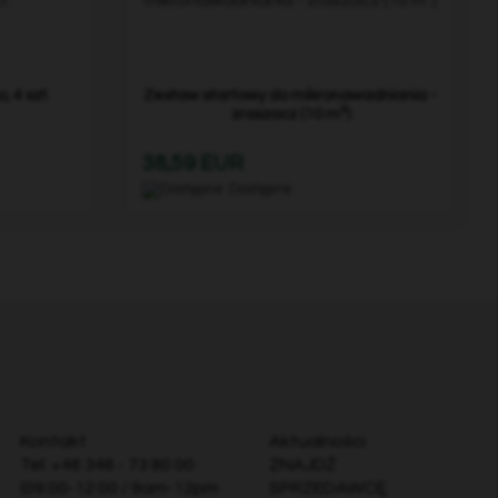
 4 szt.
Zestaw startowy do mikronawadniania -
zraszacz (10 m²)
38,59 EUR
Dostępne
Kontakt
Aktualności
Tel:
+46 346 - 73 80 00
ZNAJDŹ
(09:00-12:00 / 9am-12pm
SPRZEDAWCĘ