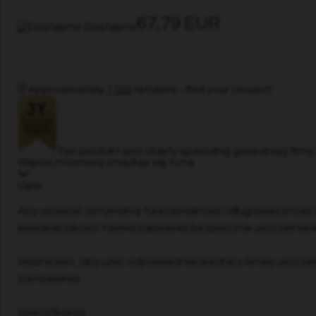
67,79 EUR
Dostępne
Approximately
1100
retailers - find your closest!
Ten produkt jest objęty specjalną gwarancją firmy
Więcej informacji znajduje się tutaj
Opis
Aby uzyskać optymalną funkcjonalność i długowieczność ro
wysokiej jakości taśma zapewnia bezpieczne uszczelnieni
Ważne jest, aby użyć odpowiedniej średnicy listwy uszcze
zamówienia.
Specyfikacja: