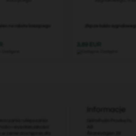
wiec na robota koszącego
Złącze kabla sygnałowego,
R
3,89 EUR
Dostępne
Dostępne
Informacje
aszczania i ulepszania
Grimsholm Products
ości i wysokiej jakości
AB
e w cenie dostępnej dla
Åkarevägen 39