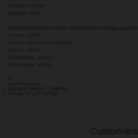
Średnica: 4,5 mm
Długość: 200 m
Grimsholm oferuje w swoim asortymencie następujące list
4.0 mm - #7010
4.5 mm - #7011 (ten produkt)
5.0 mm - #7012
5.2 mm biały - #7013
5.5 mm biały - #7014
Specifications
Shipping Weight: 2.2982kg
Pomiar: 14 x 27 x 27 cm
Customers 