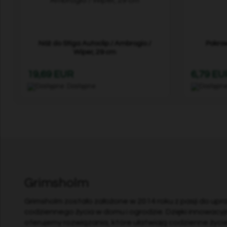
Nóż do Stiga Autoclip / Ambrogio /
Pokro
Wiper, 29 cm
19,69 EUR
6,79 EU
Dostępne
Grimsholm
Grimsholm zostało założone w 2014 roku z pasji do upr
codziennego życia w domu i ogrodzie. Dzięki innowacyjn
oferujemy rozwiązania, które ułatwiają codzienne życi