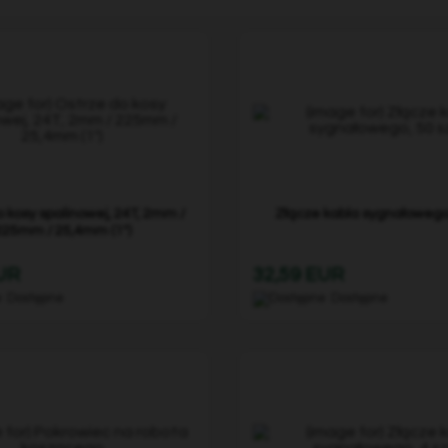
 kosy spalinowej, 24T, 2mm /
Złącze kabla sygnałowego,
225mm / 25,4mm (1")
EUR
32,59 EUR
Dostępne
Dostępne