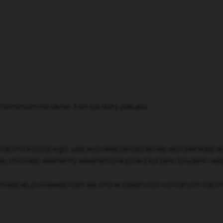
 Grimsholm na okres 3 lat od daty zakupu.
bota koszącego, użyj wysokiej jakości listwy uszczelniające
e, chroniąc elementy wewnętrzne przed kurzem, brudem i wil
lniającej, ponieważ różni się ona w zależności od różnych ro