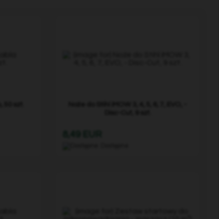
 50 szt.
Noże do Stihl iMOW 3, 4, 5, 6, 7, EVO, -
Disc-Cut, 9 szt.
8,49 EUR
Dostępne