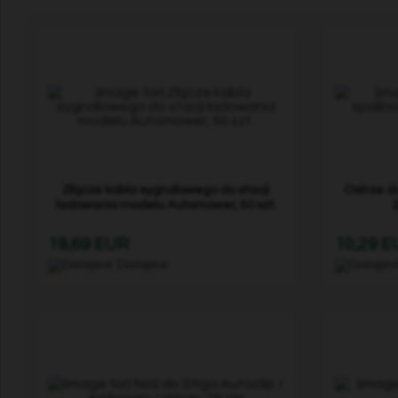
Złącze kabla sygnałowego do stacji
Ostrze do
ładowania modelu Automower, 50 szt.
19,69 EUR
10,29 
Dostępne