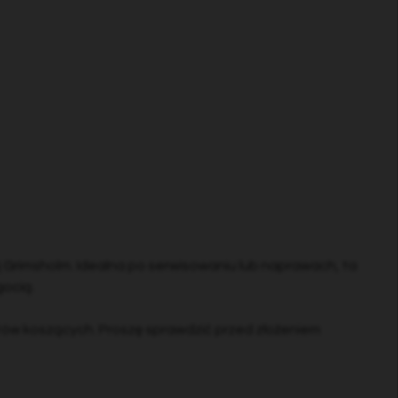
j Grimsholm. Idealna po serwisowaniu lub naprawach, ta
gocią.
botów koszących. Proszę sprawdzić przed złożeniem