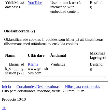
YtIdbMeta#
YouTube
Used to track user’s
Beständi
databases
interaction with
g
embedded content.
Oklassificerade (2)
Oklassificerade cookies är cookies som håller på att klassificeras
tillsammans med utfärdarna av enskilda cookies.
Maximal
Namn
Utfärdare
Ändamål
lagringstid
__klarna_sd
Klarna
Väntande
Beständi
k_shopping-
www.grimsh
g
session [x2]
olm.com
Inicio
|
Cortabordes/Desbrozadoras
|
Hilos para cortabordes
|
Hilo para cortabordes, redondo, verde, 2,0 mm, 35 m
Producto 10/10
«