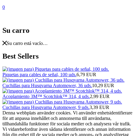
0
Su carro
Su carro está vacío…
Best Sellers
Piquetas para cables de señal, 100 uds.
6,79 EUR
Cuchillas para Husqvarna Automower, 36 uds.
10,29 EUR
Acoplamiento 3M™ Scotchlok™ 314, 4 uds.
2,99 EUR
Cuchillas para Husqvarna Automower, 9 uds.
3,39 EUR
Denna webbplats använder cookies. Vi använder enhetsidentifierare
för att anpassa innehållet och annonserna till användarna,
tillhandahålla funktioner för sociala medier och analysera vår trafik.
Vi vidarebefordrar även sådana identifierare och annan information
från din enhet till de sociala medier och annons- och analysföretag