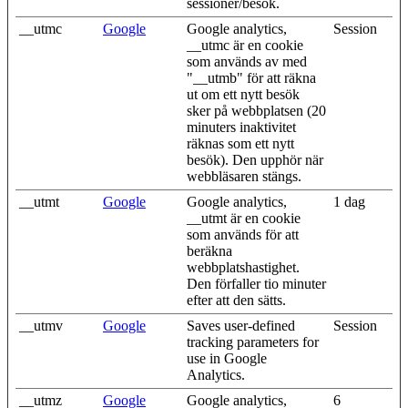
sessioner/besök.
__utmc
Google
Google analytics,
Session
__utmc är en cookie
som används av med
"__utmb" för att räkna
ut om ett nytt besök
sker på webbplatsen (20
minuters inaktivitet
räknas som ett nytt
besök). Den upphör när
webbläsaren stängs.
__utmt
Google
Google analytics,
1 dag
__utmt är en cookie
som används för att
beräkna
webbplatshastighet.
Den förfaller tio minuter
efter att den sätts.
__utmv
Google
Saves user-defined
Session
tracking parameters for
use in Google
Analytics.
__utmz
Google
Google analytics,
6