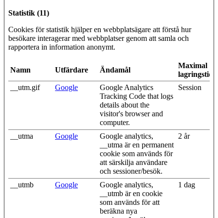
Statistik (11)
Cookies för statistik hjälper en webbplatsägare att förstå hur
besökare interagerar med webbplatser genom att samla och
rapportera in information anonymt.
Maximal
Namn
Utfärdare
Ändamål
lagringstid
__utm.gif
Google
Google Analytics
Session
Tracking Code that logs
details about the
visitor's browser and
computer.
__utma
Google
Google analytics,
2 år
__utma är en permanent
cookie som används för
att särskilja användare
och sessioner/besök.
__utmb
Google
Google analytics,
1 dag
__utmb är en cookie
som används för att
beräkna nya