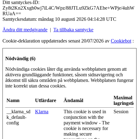
Ditt samtyckes-ID:
Zy8t2Kn2Xxgb0wj7iL4C/Wpz/88JTLu9ZkG7AEbe+WPje/4uhW
RUaA==
Samtyckesdatum:
måndag 10 augusti 2026 04:14:28 UTC
Ändra ditt medgivande
|
Ta tillbaka samtycke
Cookie-deklaration uppdaterades senast 20/07/2026 av
Cookiebot
:
Nödvändig (6)
Nödvändiga cookies låter dig använda webbplatsen genom att
aktivera grundläggande funktioner, såsom sidnavigering och
åtkomst till säkra områden på webbplatsen. Webbplatsen fungerar
inte korrekt utan dessa cookies.
Maximal
Namn
Utfärdare
Ändamål
lagringstid
__klarna_sd
Klarna
This cookie is used in
Session
k_default-
conjunction with the
config
payment window - The
cookie is necessary for
making secure