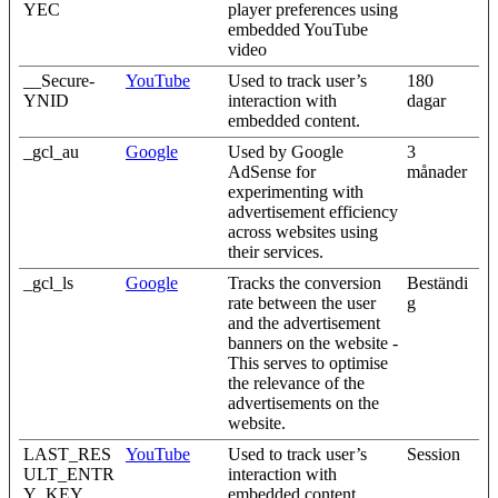
YEC
player preferences using
embedded YouTube
video
__Secure-
YouTube
Used to track user’s
180
YNID
interaction with
dagar
embedded content.
_gcl_au
Google
Used by Google
3
AdSense for
månader
experimenting with
advertisement efficiency
across websites using
their services.
_gcl_ls
Google
Tracks the conversion
Beständi
rate between the user
g
and the advertisement
banners on the website -
This serves to optimise
the relevance of the
advertisements on the
website.
LAST_RES
YouTube
Used to track user’s
Session
ULT_ENTR
interaction with
Y_KEY
embedded content.