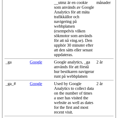
__utmz är en cookie
månader
som används av Google
Analytics för att mäta
trafikkällor och
navigering på
webbplatsen
(exempelvis vilken
sökmotor som används
för att nå ving.se). Den
upphör 30 minuter efter
att den sätts eller senast
uppdateras.
_ga
Google
Google analytics, _ga
2 år
används för att förstå
hur besökaren navigerar
runt på webbplatsen
_ga_#
Google
Used by Google
2 år
Analytics to collect data
on the number of times
a user has visited the
website as well as dates
for the first and most
recent visit.