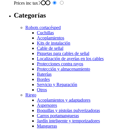
Prices inc tax
Categorías
Robots cortacésped
Cuchillas
Acoplamientos
Kits de instalación
Cable de señal
Piquetas para cables de señal
Localización de averías en los cables
Protecciones contra rayos
Protección y almacenamiento
Baterías
Bordes
Servicio y Reparación
Otros
Riego
Acoplamientos y adaptadores
Aspersores
Boquillas y pistolas pulverizadoras
Carros portamangueras
Jardín inteligente y temporizadores
Mangueras