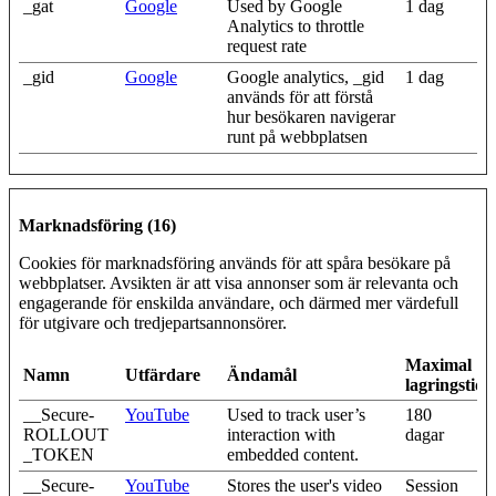
_gat
Google
Used by Google
1 dag
Analytics to throttle
request rate
_gid
Google
Google analytics, _gid
1 dag
används för att förstå
hur besökaren navigerar
runt på webbplatsen
Marknadsföring (16)
Cookies för marknadsföring används för att spåra besökare på
webbplatser. Avsikten är att visa annonser som är relevanta och
engagerande för enskilda användare, och därmed mer värdefull
för utgivare och tredjepartsannonsörer.
Maximal
Namn
Utfärdare
Ändamål
lagringstid
__Secure-
YouTube
Used to track user’s
180
ROLLOUT
interaction with
dagar
_TOKEN
embedded content.
__Secure-
YouTube
Stores the user's video
Session