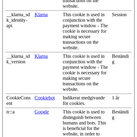
transactions on the
website.
__klarna_sd
Klarna
This cookie is used in
Session
k_identity-
conjunction with the
api
payment window - The
cookie is necessary for
making secure
transactions on the
website.
__klarna_sd
Klarna
This cookie is used in
Beständi
k_version
conjunction with the
g
payment window - The
cookie is necessary for
making secure
transactions on the
website.
CookieCons
Cookiebot
Indikerar medgivande
1 år
ent
för cookies.
rc::a
Google
This cookie is used to
Beständi
distinguish between
g
humans and bots. This
is beneficial for the
website, in order to