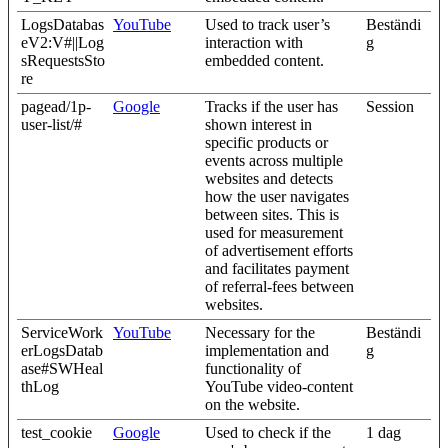
LogsDatabas
YouTube
Used to track user’s
Beständi
eV2:V#||Log
interaction with
g
sRequestsSto
embedded content.
re
pagead/1p-
Google
Tracks if the user has
Session
user-list/#
shown interest in
specific products or
events across multiple
websites and detects
how the user navigates
between sites. This is
used for measurement
of advertisement efforts
and facilitates payment
of referral-fees between
websites.
ServiceWork
YouTube
Necessary for the
Beständi
erLogsDatab
implementation and
g
ase#SWHeal
functionality of
thLog
YouTube video-content
on the website.
test_cookie
Google
Used to check if the
1 dag