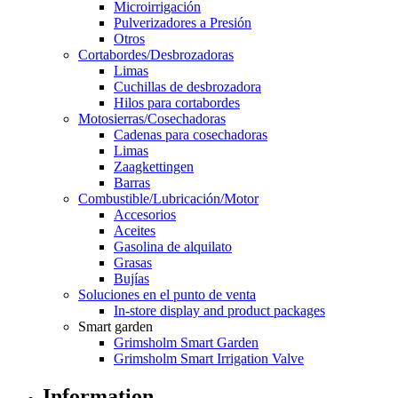
Microirrigación
Pulverizadores a Presión
Otros
Cortabordes/Desbrozadoras
Limas
Cuchillas de desbrozadora
Hilos para cortabordes
Motosierras/Cosechadoras
Cadenas para cosechadoras
Limas
Zaagkettingen
Barras
Combustible/Lubricación/Motor
Accesorios
Aceites
Gasolina de alquilato
Grasas
Bujías
Soluciones en el punto de venta
In-store display and product packages
Smart garden
Grimsholm Smart Garden
Grimsholm Smart Irrigation Valve
Information