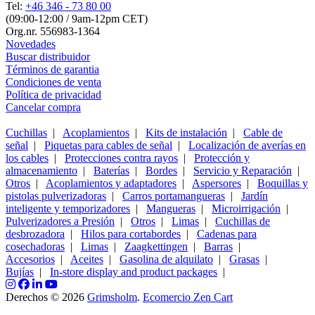
Tel:
+46 346 - 73 80 00
(09:00-12:00 / 9am-12pm CET)
Org.nr. 556983-1364
Novedades
Buscar distribuidor
Términos de garantia
Condiciones de venta
Política de privacidad
Cancelar compra
Cuchillas
|
Acoplamientos
|
Kits de instalación
|
Cable de
señal
|
Piquetas para cables de señal
|
Localización de averías en
los cables
|
Protecciones contra rayos
|
Protección y
almacenamiento
|
Baterías
|
Bordes
|
Servicio y Reparación
|
Otros
|
Acoplamientos y adaptadores
|
Aspersores
|
Boquillas y
pistolas pulverizadoras
|
Carros portamangueras
|
Jardín
inteligente y temporizadores
|
Mangueras
|
Microirrigación
|
Pulverizadores a Presión
|
Otros
|
Limas
|
Cuchillas de
desbrozadora
|
Hilos para cortabordes
|
Cadenas para
cosechadoras
|
Limas
|
Zaagkettingen
|
Barras
|
Accesorios
|
Aceites
|
Gasolina de alquilato
|
Grasas
|
Bujías
|
In-store display and product packages
|
Derechos © 2026
Grimsholm
.
Ecomercio Zen Cart