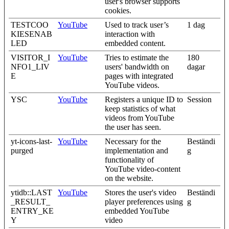
user's browser supports
cookies.
TESTCOO
YouTube
Used to track user’s
1 dag
KIESENAB
interaction with
LED
embedded content.
VISITOR_I
YouTube
Tries to estimate the
180
NFO1_LIV
users' bandwidth on
dagar
E
pages with integrated
YouTube videos.
YSC
YouTube
Registers a unique ID to
Session
keep statistics of what
videos from YouTube
the user has seen.
yt-icons-last-
YouTube
Necessary for the
Beständi
purged
implementation and
g
functionality of
YouTube video-content
on the website.
ytidb::LAST
YouTube
Stores the user's video
Beständi
_RESULT_
player preferences using
g
ENTRY_KE
embedded YouTube
Y
video