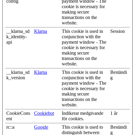
config
payment window - The
cookie is necessary for
making secure
transactions on the
website.
__klarna_sd
Klarna
This cookie is used in
Session
k_identity-
conjunction with the
api
payment window - The
cookie is necessary for
making secure
transactions on the
website.
__klarna_sd
Klarna
This cookie is used in
Beständi
k_version
conjunction with the
g
payment window - The
cookie is necessary for
making secure
transactions on the
website.
CookieCons
Cookiebot
Indikerar medgivande
1 år
ent
för cookies.
rc::a
Google
This cookie is used to
Beständi
distinguish between
g