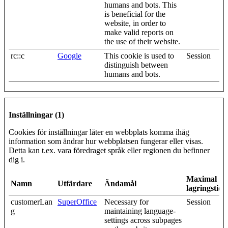
humans and bots. This
is beneficial for the
website, in order to
make valid reports on
the use of their website.
rc::c
Google
This cookie is used to
Session
distinguish between
humans and bots.
Inställningar (1)
Cookies för inställningar låter en webbplats komma ihåg
information som ändrar hur webbplatsen fungerar eller visas.
Detta kan t.ex. vara föredraget språk eller regionen du befinner
dig i.
Maximal
Namn
Utfärdare
Ändamål
lagringstid
customerLan
SuperOffice
Necessary for
Session
g
maintaining language-
settings across subpages