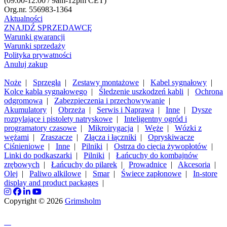
(09:00-12:00 / 9am-12pm CET)
Org.nr. 556983-1364
Aktualności
ZNAJDŹ SPRZEDAWCĘ
Warunki gwarancji
Warunki sprzedaży
Polityka prywatności
Anuluj zakup
Noże
|
Sprzęgła
|
Zestawy montażowe
|
Kabel sygnałowy
|
Kolce kabla sygnałowego
|
Śledzenie uszkodzeń kabli
|
Ochrona
odgromowa
|
Zabezpieczenia i przechowywanie
|
Akumulatory
|
Obrzeża
|
Serwis i Naprawa
|
Inne
|
Dysze
rozpylające i pistolety natryskowe
|
Inteligentny ogród i
programatory czasowe
|
Mikroirygacja
|
Węże
|
Wózki z
wężami
|
Zraszacze
|
Złącza i łączniki
|
Opryskiwacze
Ciśnieniowe
|
Inne
|
Pilniki
|
Ostrza do cięcia żywopłotów
|
Linki do podkaszarki
|
Pilniki
|
Łańcuchy do kombajnów
zrębowych
|
Łańcuchy do pilarek
|
Prowadnice
|
Akcesoria
|
Olej
|
Paliwo alkilowe
|
Smar
|
Świece zapłonowe
|
In-store
display and product packages
|
Copyright © 2026
Grimsholm