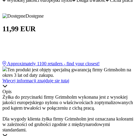
Wysokiej jakości europejski nylon
Długa trwałość
Cicha praca
Dostępne
11,99 EUR
Approximately
1100
retailers - find your closest!
Ten produkt jest objęty specjalną gwarancją firmy Grimsholm na
okres 3 lat od daty zakupu.
Więcej informacji znajduje się tutaj
Opis
Żyłka do przycinarki firmy Grimsholm wykonana jest z wysokiej
jakości europejskiego nylonu o właściwościach zoptymalizowanych
pod kątem trwałości w połączeniu z cichą pracą.
Dla wygody klienta żyłka firmy Grimsholm jest oznaczana kolorami
w zależności od grubości zgodnie z międzynarodowymi
standardami.