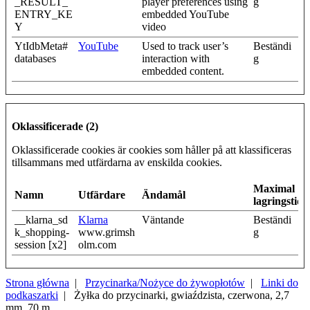
_RESULT_
player preferences using
g
ENTRY_KE
embedded YouTube
Y
video
YtIdbMeta#
YouTube
Used to track user’s
Beständi
databases
interaction with
g
embedded content.
Oklassificerade (2)
Oklassificerade cookies är cookies som håller på att klassificeras
tillsammans med utfärdarna av enskilda cookies.
Maximal
Namn
Utfärdare
Ändamål
lagringstid
__klarna_sd
Klarna
Väntande
Beständi
k_shopping-
www.grimsh
g
session [x2]
olm.com
Strona główna
|
Przycinarka/Nożyce do żywopłotów
|
Linki do
podkaszarki
| Żyłka do przycinarki, gwiaździsta, czerwona, 2,7
mm, 70 m