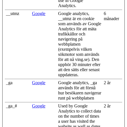
use in Google
Analytics.
__utmz
Google
Google analytics,
6
__utmz är en cookie
månader
som används av Google
Analytics för att mäta
trafikkällor och
navigering på
webbplatsen
(exempelvis vilken
sökmotor som används
för att nå ving.se). Den
upphör 30 minuter efter
att den sätts eller senast
uppdateras.
_ga
Google
Google analytics, _ga
2 år
används för att förstå
hur besökaren navigerar
runt på webbplatsen
_ga_#
Google
Used by Google
2 år
Analytics to collect data
on the number of times
a user has visited the
website as well as dates