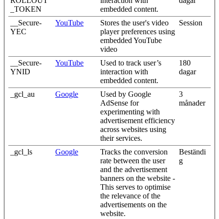
ROLLOUT
interaction with
dagar
_TOKEN
embedded content.
__Secure-
YouTube
Stores the user's video
Session
YEC
player preferences using
embedded YouTube
video
__Secure-
YouTube
Used to track user’s
180
YNID
interaction with
dagar
embedded content.
_gcl_au
Google
Used by Google
3
AdSense for
månader
experimenting with
advertisement efficiency
across websites using
their services.
_gcl_ls
Google
Tracks the conversion
Beständi
rate between the user
g
and the advertisement
banners on the website -
This serves to optimise
the relevance of the
advertisements on the
website.