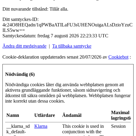
Ditt nuvarande tillstånd: Tillåt alla.
Ditt samtyckes-ID:
4c24O8HEQadn/1qPWBaATILaFU3sUHENOuigaALsDzioYzuC
ILS5ww==
Samtyckesdatum:
fredag 7 augusti 2026 22:23:33 UTC
Ändra ditt medgivande
|
Ta tillbaka samtycke
Cookie-deklaration uppdaterades senast 20/07/2026 av
Cookiebot
:
Nödvändig (6)
Nödvändiga cookies låter dig använda webbplatsen genom att
aktivera grundläggande funktioner, såsom sidnavigering och
åtkomst till säkra områden på webbplatsen. Webbplatsen fungerar
inte korrekt utan dessa cookies.
Maximal
Namn
Utfärdare
Ändamål
lagringstid
__klarna_sd
Klarna
This cookie is used in
Session
k_default-
conjunction with the