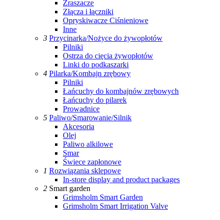
Zraszacze
Złącza i łączniki
Opryskiwacze Ciśnieniowe
Inne
3
Przycinarka/Nożyce do żywopłotów
Pilniki
Ostrza do cięcia żywopłotów
Linki do podkaszarki
4
Pilarka/Kombajn zrębowy
Pilniki
Łańcuchy do kombajnów zrębowych
Łańcuchy do pilarek
Prowadnice
5
Paliwo/Smarowanie/Silnik
Akcesoria
Olej
Paliwo alkilowe
Smar
Świece zapłonowe
1
Rozwiązania sklepowe
In-store display and product packages
2
Smart garden
Grimsholm Smart Garden
Grimsholm Smart Irrigation Valve