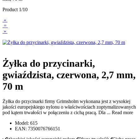
Product 1/10
«
=
»
Żyłka do przycinarki,
gwiaździsta, czerwona, 2,7 mm,
70 m
Żyłka do przycinarki firmy Grimsholm wykonana jest z wysokiej
jakości europejskiego nylonu o właściwościach zoptymalizowanych
pod kątem trwałości w połączeniu z cichą pracą. Dla ...
Read more
Model: 615
EAN: 7350076766151