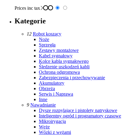
Prices inc tax
Kategorie
12
Robot koszący
Noże
Sprzęgła
Zestawy montażowe
Kabel sygnałowy
Kolce kabla sygnałowego
Śledzenie uszkodzeń kabli
Ochrona odgromowa
Zabezpieczenia i przechowywanie
Akumulatory
Obrzeża
Serwis i Naprawa
Inne
9
Nawadnianie
Dysze rozpylające i pistolety natryskowe
Inteligentny ogród i programatory czasowe
Mikroirygacja
Węże
Wózki z wężami