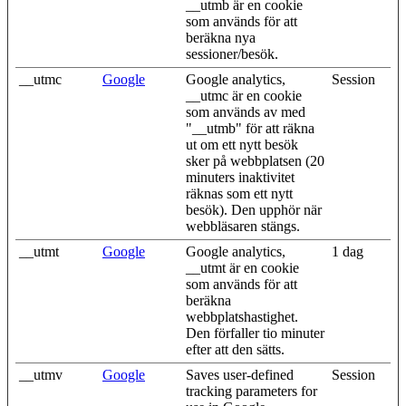
__utmb är en cookie
som används för att
beräkna nya
sessioner/besök.
__utmc
Google
Google analytics,
Session
__utmc är en cookie
som används av med
"__utmb" för att räkna
ut om ett nytt besök
sker på webbplatsen (20
minuters inaktivitet
räknas som ett nytt
besök). Den upphör när
webbläsaren stängs.
__utmt
Google
Google analytics,
1 dag
__utmt är en cookie
som används för att
beräkna
webbplatshastighet.
Den förfaller tio minuter
efter att den sätts.
__utmv
Google
Saves user-defined
Session
tracking parameters for