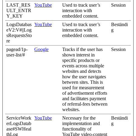
LAST_RES
YouTube
Used to track user’s
Session
ULT_ENTR
interaction with
Y_KEY
embedded content.
LogsDatabas
YouTube
Used to track user’s
Beständi
eV2:V#||Log
interaction with
g
sRequestsSto
embedded content.
re
pagead/1p-
Google
Tracks if the user has
Session
user-list/#
shown interest in
specific products or
events across multiple
websites and detects
how the user navigates
between sites. This is
used for measurement
of advertisement efforts
and facilitates payment
of referral-fees between
websites.
ServiceWork
YouTube
Necessary for the
Beständi
erLogsDatab
implementation and
g
ase#SWHeal
functionality of
thLog
YouTube video-content