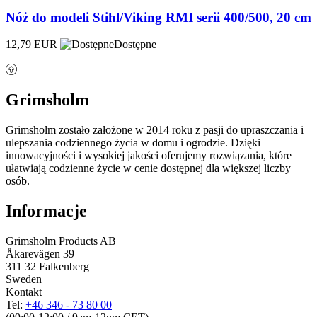
Nóż do modeli Stihl/Viking RMI serii 400/500, 20 cm
12,79 EUR
Dostępne
Grimsholm
Grimsholm zostało założone w 2014 roku z pasji do upraszczania i
ulepszania codziennego życia w domu i ogrodzie. Dzięki
innowacyjności i wysokiej jakości oferujemy rozwiązania, które
ułatwiają codzienne życie w cenie dostępnej dla większej liczby
osób.
Informacje
Grimsholm Products AB
Åkarevägen 39
311 32 Falkenberg
Sweden
Kontakt
Tel:
+46 346 - 73 80 00