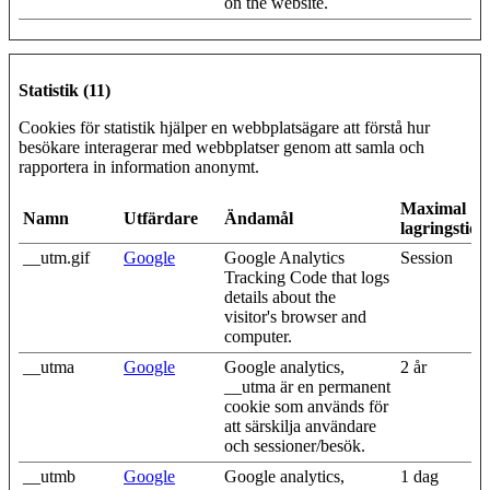
on the website.
Statistik (11)
Cookies för statistik hjälper en webbplatsägare att förstå hur
besökare interagerar med webbplatser genom att samla och
rapportera in information anonymt.
Maximal
Namn
Utfärdare
Ändamål
lagringstid
__utm.gif
Google
Google Analytics
Session
Tracking Code that logs
details about the
visitor's browser and
computer.
__utma
Google
Google analytics,
2 år
__utma är en permanent
cookie som används för
att särskilja användare
och sessioner/besök.
__utmb
Google
Google analytics,
1 dag