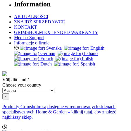
Information
AKTUALNOŚCI
ZNAJDŹ SPRZEDAWCĘ
KONTAKT
GRIMSHOLM EXTENDED WARRANTY
Media / Support
Informacje o firmie
Välj ditt land /
Choose your country
×
Produkty Grimsholm są dostępne w renomowanych sklepach
specjalistycznych Home & Garden – kliknij tutaj, aby znaleźć
najbliższy sklep.