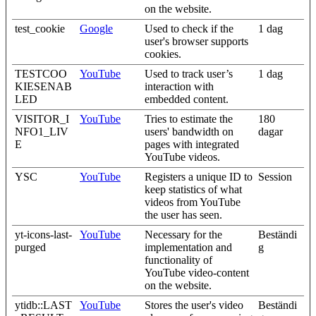
on the website.
test_cookie
Google
Used to check if the
1 dag
user's browser supports
cookies.
TESTCOO
YouTube
Used to track user’s
1 dag
KIESENAB
interaction with
LED
embedded content.
VISITOR_I
YouTube
Tries to estimate the
180
NFO1_LIV
users' bandwidth on
dagar
E
pages with integrated
YouTube videos.
YSC
YouTube
Registers a unique ID to
Session
keep statistics of what
videos from YouTube
the user has seen.
yt-icons-last-
YouTube
Necessary for the
Beständi
purged
implementation and
g
functionality of
YouTube video-content
on the website.
ytidb::LAST
YouTube
Stores the user's video
Beständi