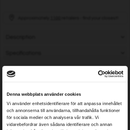
Approximately
1100
retailers - find your closest!
Description
Specifications
Les clients qui ont choisi ce
produit ont également
Denna webbplats använder cookies
acheté ...
Vi använder enhetsidentifierare för att anpassa innehållet
och annonserna till användarna, tillhandahålla funktioner
för sociala medier och analysera vår trafik. Vi
vidarebefordrar även sådana identifierare och annan