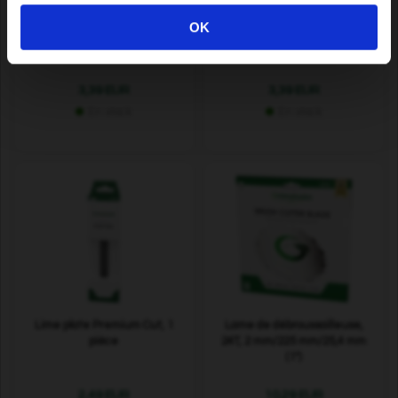
Bande d’étanchéité pour
Bande d’étanchéité pour
OK
robot-tondeuse 5,5 mm, 3 m
robot-tondeuse 4,5 mm, 3 m
3,39 EUR
3,39 EUR
En stock
En stock
Lime plate Premium Cut, 1
Lame de débroussailleuse,
pièce
24T, 2 mm/225 mm/25,4 mm
(1")
2,49 EUR
10,29 EUR