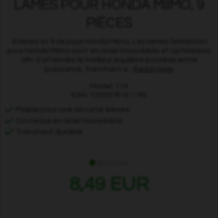
LAMES POUR HONDA MIIMO, 9
PIÈCES
9 lames et 9 vis pour Honda Miimo. Les lames Grimsholm
pour Honda Miimo sont en acier inoxydable et optimisées
afin d’atteindre le meilleur équilibre possible entre
puissance, tranchant e...
Read more
Model: 114
EAN: 7350076761149
Pliable pour une sécurité élevée
Couteaux en acier inoxydable
Tranchant durable
En stock
8,49 EUR