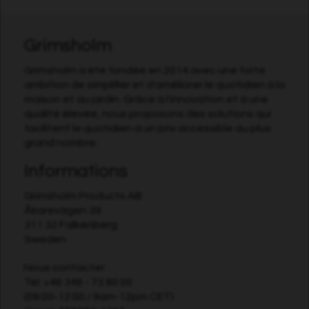
Grimsholm
Grimsholm a été fondée en 2014 avec une forte
ambition de simplifier et d'améliorer le quotidien à la
maison et au jardin. Grâce à l'innovation et à une
qualité élevée, nous proposons des solutions qui
facilitent le quotidien à un prix accessible au plus
grand nombre.
Informations
Grimsholm Products AB
Åkarevägen 39
311 32 Falkenberg
Sweden
Nous contacter
Tel:
+46 346 - 73 80 00
(09:00-12:00 / 9am-12pm CET)