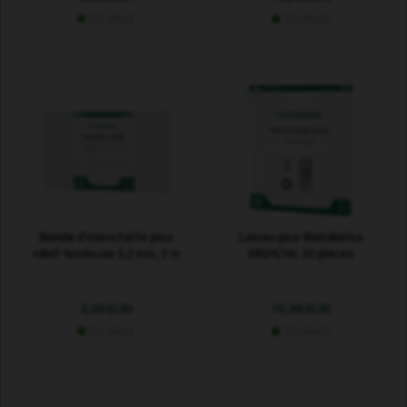
En stock
En stock
Bande d’étanchéité pour
Lames pour Belrobotics
robot-tondeuse 5,2 mm, 3 m
BIGMOW, 30 pièces
3,39 EUR
15,39 EUR
En stock
En stock