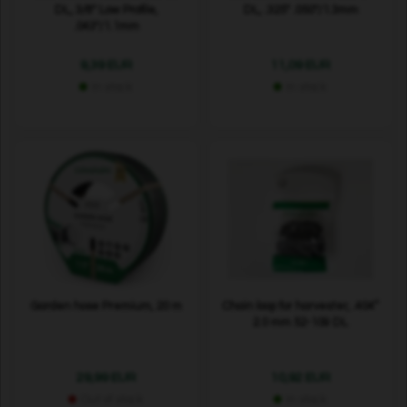
DL, 3/8" Low Profile,
DL, .325" .050"/1.3mm
.043"/1.1mm
9,39 EUR
11,09 EUR
In stock
In stock
Garden hose Premium, 20 m
Chain loop for harvester, .404”
2.0 mm 52-109 DL
29,99 EUR
10,92 EUR
Out of stock
In stock