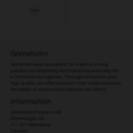
Info
Grimsholm
Grimsholm was founded in 2014 with a strong
passion for simplifying and improving everyday life
in the home and garden. Through innovation and
high quality, we offer solutions that make everyday
life easier at a price more people can afford.
Information
Grimsholm Products AB
Åkarevägen 39
311 32 Falkenberg
Sweden