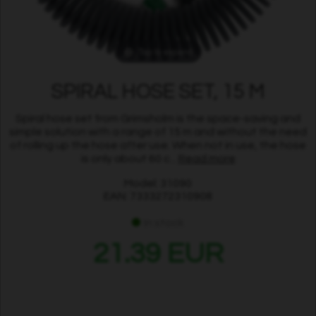
Tap to expand
SPIRAL HOSE SET, 15 M
Spiral hose set from Grimsholm is the space-saving and
simple solution with a range of 15 m and without the need
of rolling up the hose after use. When not in use, the hose
is only about 60 c...
Read more
Model: 31090
EAN: 7333272310908
In stock
21.39 EUR