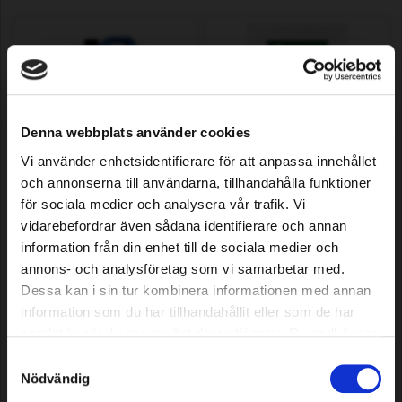
Denna webbplats använder cookies
Vi använder enhetsidentifierare för att anpassa innehållet
och annonserna till användarna, tillhandahålla funktioner
Grimsholm Alkylate 4, 5 L
Universal grease Premium,
100 gr
för sociala medier och analysera vår trafik. Vi
vidarebefordrar även sådana identifierare och annan
information från din enhet till de sociala medier och
21,39 EUR
3,39 EUR
annons- och analysföretag som vi samarbetar med.
In stock
In stock
Dessa kan i sin tur kombinera informationen med annan
information som du har tillhandahållit eller som de har
samlat in när du har använt deras tjänster. Du godkänner
våra cookies vid fortsatt användande av vår webbplats.
Samtyckesval
Nödvändig