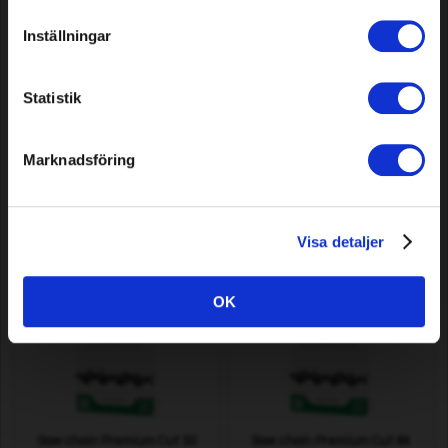
Inställningar
Statistik
Robot Mower Magnet
Joint coupling 3M™
Scotchlok™ 314, 50 pcs
Marknadsföring
8,49 EUR
29,99 EUR
In stock
In stock
Visa detaljer
OK
Saw chain Premium Cut 50
Saw chain Premium Cut 64