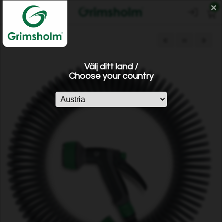
×
0
«
=
»
Välj ditt land /
Choose your country