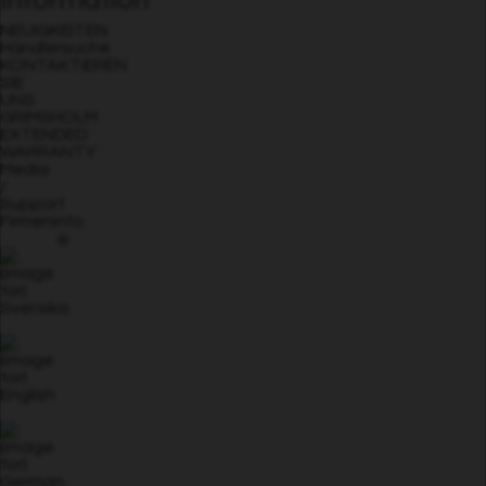
NEUIGKEITEN
Händlersuche
KONTAKTIEREN
SIE
UNS
GRIMSHOLM
EXTENDED
WARRANTY
Media
/
Support
Firmeninfo