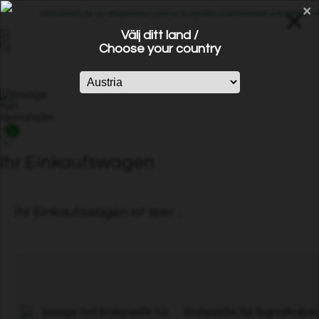
×
Grimsholm ist im etablierten Home & Garden-Fachhandel erhältlich – k
Välj ditt land /
Choose your country
0
Ihr Einkaufswagen
Ihr Einkaufswagen ist leer ...
Erdspieße für Signalkabel