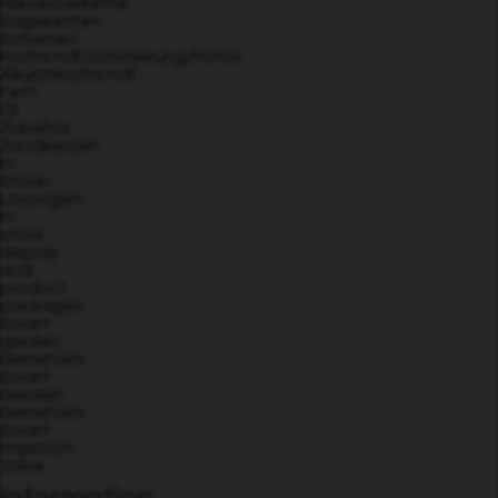
Harvesterkette
Sägeketten
Schienen
Kraftstoff/Schmierung/Motor
Alkylatkraftstoff
Fett
Öl
Zubehör
Zündkerzen
In-
Store-
Lösungen
In-
store
display
and
product
packages
Smart
garden
Grimsholm
Smart
Garden
Grimsholm
Smart
Irrigation
Valve
Information