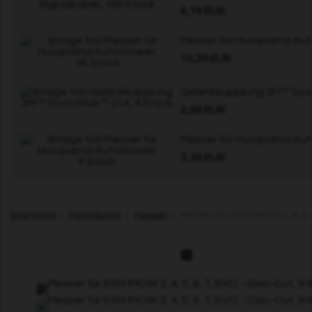
6,79 EUR
Messer für Husqvarna Au
10,29 EUR
Gelenkkupplung 3M™ Scot
2,99 EUR
Messer für Husqvarna Au
3,39 EUR
Startseite
|
Mähroboter
|
Messer
| Messer für Stihl iMOW 3, 4, 5, 