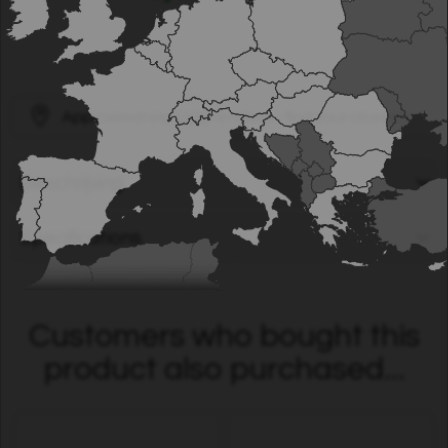
Approximately
1100
retailers - find your closest!
Beschrijving
Specifications
Customers who bought this
product also purchased...