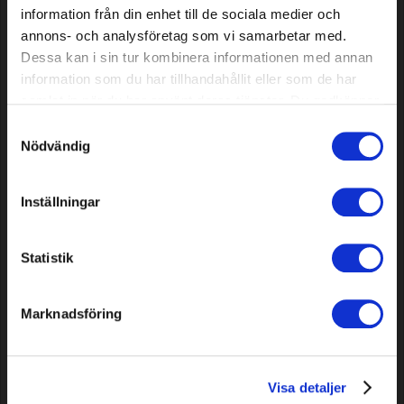
information från din enhet till de sociala medier och
annons- och analysföretag som vi samarbetar med.
Universeel vet Premium, 100
Zaagkettingolie Premium
Dessa kan i sin tur kombinera informationen med annan
g
Bio, 5 L
information som du har tillhandahållit eller som de har
samlat in när du har använt deras tjänster. Du godkänner
3,39 EUR
25,69 EUR
våra cookies vid fortsatt användande av vår webbplats.
Samtyckesval
In voorraad
In voorraad
Nödvändig
Inställningar
Statistik
Marknadsföring
Universeel vet Premium, 225
Signaalkabelconnector naar
gr
laadstation voor Robomow, 2
stuks
Visa detaljer