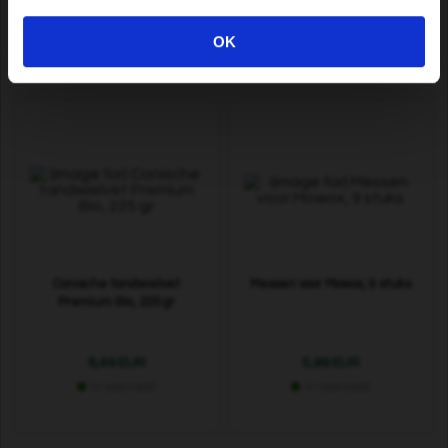
5,09 EUR
2,99 EUR
OK
In voorraad
In voorraad
Conische tandwielvet
Messen voor Mowox, 9 stuks
Premium Bio, 225 gr
8,49 EUR
5,99 EUR
In voorraad
In voorraad