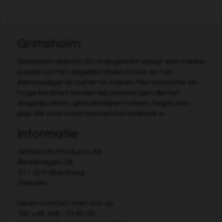
Grimsholm
Grimsholm werd in 2014 opgericht vanuit een sterke
passie om het dagelijks leven in huis en tuin
eenvoudiger en beter te maken. Met innovatie en
hoge kwaliteit bieden wij oplossingen die het
dagelijks leven gemakkelijker maken, tegen een
prijs die voor meer mensen betaalbaar is.
Informatie
Grimsholm Products AB
Åkarevägen 39
311 32 Falkenberg
Sweden
Neem contact met ons op
Tel:
+46 346 - 73 80 00