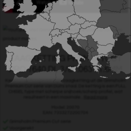
Visit Grimsholm´s Youtube channel for more
product movies.
ZAAGKETTING PREMIUM CUT
PRO 1640 DL 3/8" .063"/1.6MM
Kwalitatief hoogwaardige zaagketting uit de Grimsholm
Premium Cut serie van Duits staal. De ketting is een FULL
CHISEL type met scherpe snijhoek/scherp profiel, wat
resulteert in een maximale...
Read more
Model: 20070
EAN: 7333272200704
Grimsholm Premium Cut serie
Voorgerekt