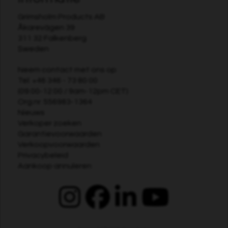
Grimsholm Products AB
Åkarevägen 39
311 32 Falkenberg
Sweden
Neem contact met ons op
Tel:
+46 346 - 73 80 00
(09:00-12:00 / 9am-12pm CET)
Org.nr. 556983-1364
Nieuws
Verkoper zoeken
Garantievoorwaarden
Verkoopvoorwaarden
Privacybeleid
Aankoop annuleren