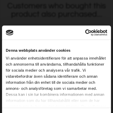
Customers who bought this
product also purchased...
Denna webbplats använder cookies
Vi använder enhetsidentifierare för att anpassa innehållet
och annonserna till användarna, tillhandahålla funktioner
för sociala medier och analysera vår trafik. Vi
Zaagkettingolie Premium
Chain loop for harvester, .404”
vidarebefordrar även sådana identifierare och annan
Mineral, 20 L
1.6 mm 52-109 DL
information från din enhet till de sociala medier och
annons- och analysföretag som vi samarbetar med.
84,99 EUR
10,92 EUR
Dessa kan i sin tur kombinera informationen med annan
In voorraad
Uitverkocht
information som du har tillhandahållit eller som de har
samlat in när du har använt deras tjänster. Du godkänner
Info
våra cookies vid fortsatt användande av vår webbplats.