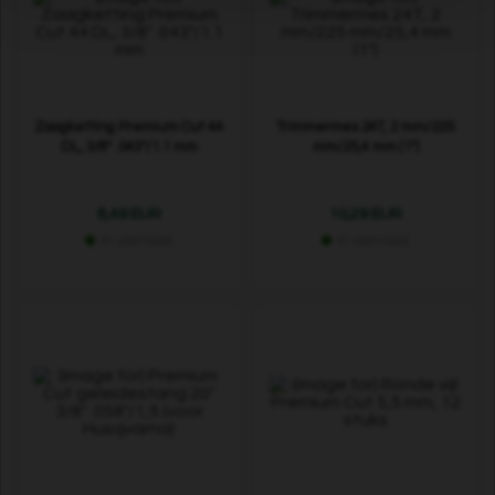
Zaagketting Premium Cut 44
Trimmermes 24T, 2 mm/225
DL, 3/8" .043"/1.1 mm
mm/25,4 mm (1")
8,49 EUR
10,29 EUR
In voorraad
In voorraad