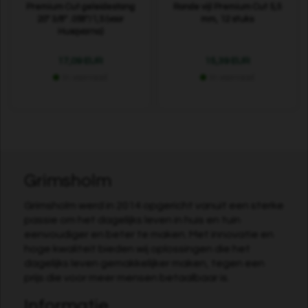
Premium Cut geleidestang
Ronde vijl Premium Cut 5,5
20" 3/8" .058"/1,5 (voor
mm, 12 stuks
Husqvarna)
17,09 EUR
15,39 EUR
In voorraad
In voorraad
Grimsholm
Grimsholm werd in 2014 opgericht vanuit een sterke
passie om het dagelijks leven in huis en tuin
eenvoudiger en beter te maken. Met innovatie en
hoge kwaliteit bieden wij oplossingen die het
dagelijks leven gemakkelijker maken, tegen een
prijs die voor meer mensen betaalbaar is.
Informatie