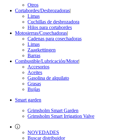
Otros
Cortabordes/Desbrozadoras
|
Limas
Cuchillas de desbrozadora
Hilos para cortabordes
Motosierras/Cosechadoras
|
Cadenas para cosechadoras
Limas
Zaagkettingen
Barras
Combustible/Lubricación/Motor
|
Accesorios
Aceites
Gasolina de alquilato
Grasas
Bujías
Smart garden
Grimsholm Smart Garden
Grimsholm Smart Irrigation Valve
NOVEDADES
Buscar distribuidor