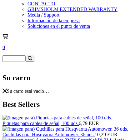
CONTACTO
GRIMSHOLM EXTENDED WARRANTY
Media / Support
Información de la empresa
Soluciones en el punto de venta
0
Su carro
Su carro está vacío…
Best Sellers
Piquetas para cables de señal, 100 uds.
6,79 EUR
Cuchillas para Husqvarna Automower, 36 uds.
10,29 EUR