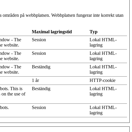
ra områden på webbplatsen. Webbplatsen fungerar inte korrekt utan
Maximal lagringstid
Typ
indow - The
Session
Lokal HTML-
he website.
lagring
indow - The
Session
Lokal HTML-
he website.
lagring
indow - The
Beständig
Lokal HTML-
he website.
lagring
1 år
HTTP-cookie
ots. This is
Beständig
Lokal HTML-
s on the use of
lagring
bots.
Session
Lokal HTML-
lagring