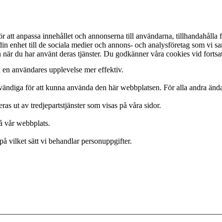
att anpassa innehållet och annonserna till användarna, tillhandahålla fu
 din enhet till de sociala medier och annons- och analysföretag som vi 
in när du har använt deras tjänster. Du godkänner våra cookies vid forts
a en användares upplevelse mer effektiv.
ödvändiga för att kunna använda den här webbplatsen. För alla andra än
s ut av tredjepartstjänster som visas på våra sidor.
på vår webbplats.
på vilket sätt vi behandlar personuppgifter.