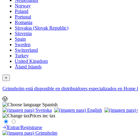
Netherlands
Norway
Poland
Portugal
Romania
Slovakia (Slovak Republic)
Slovenia
Spain
Sweden
Switzerland
Turkey
United Kingdom
Åland Islands
×
Grimsholm está disponible en distribuidores especializados en Home &
Spanish
Prices inc tax
Entrar/Registrarse