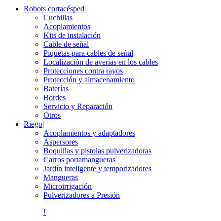
Robots cortacésped
|
Cuchillas
Acoplamientos
Kits de instalación
Cable de señal
Piquetas para cables de señal
Localización de averías en los cables
Protecciones contra rayos
Protección y almacenamiento
Baterías
Bordes
Servicio y Reparación
Otros
Riego
|
Acoplamientos y adaptadores
Aspersores
Boquillas y pistolas pulverizadoras
Carros portamangueras
Jardín inteligente y temporizadores
Mangueras
Microirrigación
Pulverizadores a Presión
!