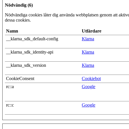
Nödvändig (6)
Nödvändiga cookies låter dig använda webbplatsen genom att aktiver
dessa cookies.
Namn
Utfärdare
__klarna_sdk_default-config
Klarna
__klarna_sdk_identity-api
Klarna
__klarna_sdk_version
Klarna
CookieConsent
Cookiebot
rc::a
Google
rc::c
Google