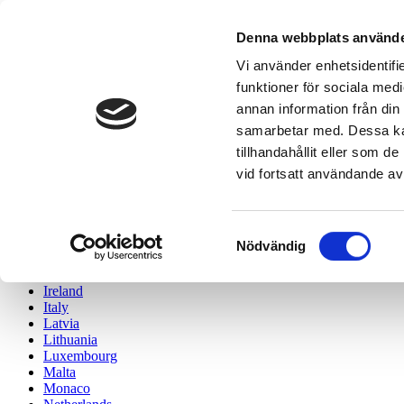
Välj ditt land /
Denna webbplats använde
Choose your country
Vi använder enhetsidentifie
Austria
funktioner för sociala medi
Belgium
annan information från din
Bulgaria
Croatia
samarbetar med. Dessa kan
Cyprus
tillhandahållit eller som 
Czech Republic
vid fortsatt användande av
Denmark
Estonia
Finland
France
Samtyckesval
Germany
Nödvändig
Greece
Hungary
Ireland
Italy
Latvia
Lithuania
Luxembourg
Malta
Monaco