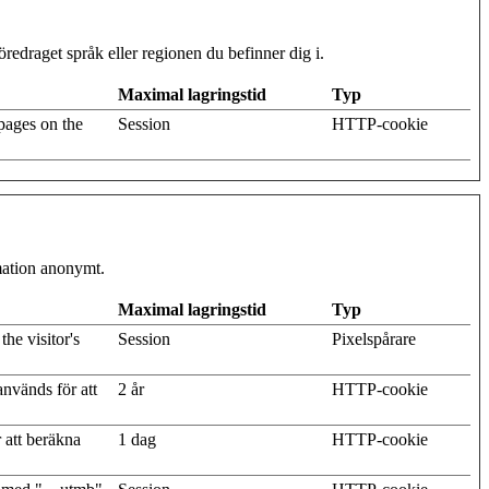
redraget språk eller regionen du befinner dig i.
Maximal lagringstid
Typ
pages on the
Session
HTTP-cookie
rmation anonymt.
Maximal lagringstid
Typ
he visitor's
Session
Pixelspårare
nvänds för att
2 år
HTTP-cookie
 att beräkna
1 dag
HTTP-cookie