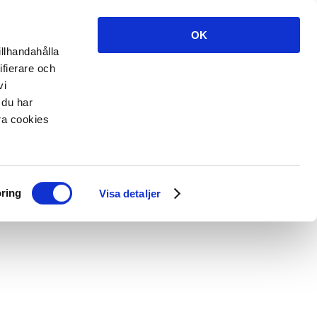
OK
illhandahålla
ifierare och
vi
 du har
åra cookies
ring
Visa detaljer