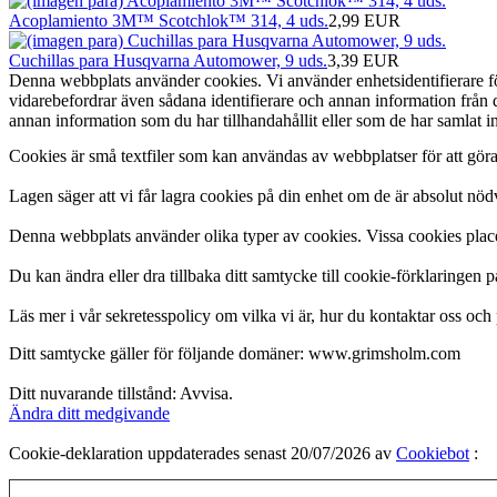
Acoplamiento 3M™ Scotchlok™ 314, 4 uds.
2,99 EUR
Cuchillas para Husqvarna Automower, 9 uds.
3,39 EUR
Denna webbplats använder cookies. Vi använder enhetsidentifierare för 
vidarebefordrar även sådana identifierare och annan information från
annan information som du har tillhandahållit eller som de har samlat 
Cookies är små textfiler som kan användas av webbplatser för att gör
Lagen säger att vi får lagra cookies på din enhet om de är absolut n
Denna webbplats använder olika typer av cookies. Vissa cookies placera
Du kan ändra eller dra tillbaka ditt samtycke till cookie-förklaringen 
Läs mer i vår sekretesspolicy om vilka vi är, hur du kontaktar oss och 
Ditt samtycke gäller för följande domäner: www.grimsholm.com
Ditt nuvarande tillstånd: Avvisa.
Ändra ditt medgivande
Cookie-deklaration uppdaterades senast 20/07/2026 av
Cookiebot
: