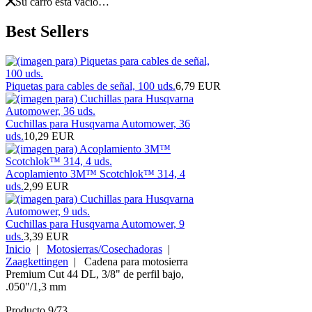
Su carro está vacío…
Best Sellers
Piquetas para cables de señal, 100 uds.
6,79 EUR
Cuchillas para Husqvarna Automower, 36
uds.
10,29 EUR
Acoplamiento 3M™ Scotchlok™ 314, 4
uds.
2,99 EUR
Cuchillas para Husqvarna Automower, 9
uds.
3,39 EUR
Inicio
|
Motosierras/Cosechadoras
|
Zaagkettingen
| Cadena para motosierra
Premium Cut 44 DL, 3/8" de perfil bajo,
.050"/1,3 mm
Producto 9/73