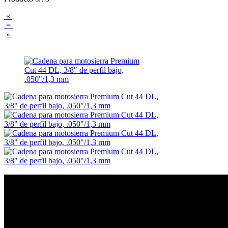
«
=
»