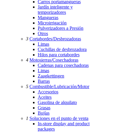
Carros portamangueras
Jardín inteligente y
temporizadores
Mangueras
Microirrigación
Pulverizadores a Presión
Otros
3
Cortabordes/Desbrozadoras
Limas
Cuchillas de desbrozadora
Hilos para cortabordes
4
Motosierras/Cosechadoras
Cadenas para cosechadoras
Limas
Zaagkettingen
Barras
5
Combustible/Lubricación/Motor
Accesorios
Aceites
Gasolina de alquilato
Grasas
Bujías
1
Soluciones en el punto de venta
In-store display and product
packages