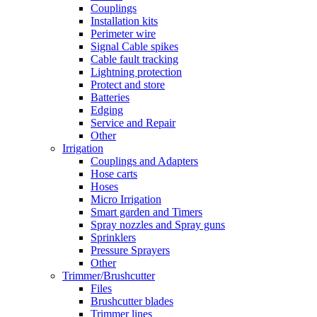
Couplings
Installation kits
Perimeter wire
Signal Cable spikes
Cable fault tracking
Lightning protection
Protect and store
Batteries
Edging
Service and Repair
Other
Irrigation
Couplings and Adapters
Hose carts
Hoses
Micro Irrigation
Smart garden and Timers
Spray nozzles and Spray guns
Sprinklers
Pressure Sprayers
Other
Trimmer/Brushcutter
Files
Brushcutter blades
Trimmer lines