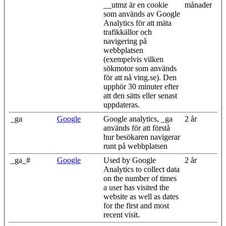
__utmz är en cookie
månader
som används av Google
Analytics för att mäta
trafikkällor och
navigering på
webbplatsen
(exempelvis vilken
sökmotor som används
för att nå ving.se). Den
upphör 30 minuter efter
att den sätts eller senast
uppdateras.
_ga
Google
Google analytics, _ga
2 år
används för att förstå
hur besökaren navigerar
runt på webbplatsen
_ga_#
Google
Used by Google
2 år
Analytics to collect data
on the number of times
a user has visited the
website as well as dates
for the first and most
recent visit.