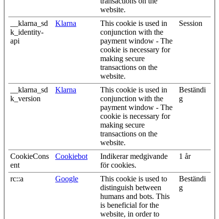
transactions on the
website.
__klarna_sd
Klarna
This cookie is used in
Session
k_identity-
conjunction with the
api
payment window - The
cookie is necessary for
making secure
transactions on the
website.
__klarna_sd
Klarna
This cookie is used in
Beständi
k_version
conjunction with the
g
payment window - The
cookie is necessary for
making secure
transactions on the
website.
CookieCons
Cookiebot
Indikerar medgivande
1 år
ent
för cookies.
rc::a
Google
This cookie is used to
Beständi
distinguish between
g
humans and bots. This
is beneficial for the
website, in order to