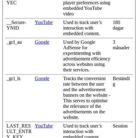
YEC
player preferences using
embedded YouTube
video
__Secure-
YouTube
Used to track user’s
180
YNID
interaction with
dagar
embedded content.
_gcl_au
Google
Used by Google
3
AdSense for
månader
experimenting with
advertisement efficiency
across websites using
their services.
_gcl_ls
Google
Tracks the conversion
Beständi
rate between the user
g
and the advertisement
banners on the website -
This serves to optimise
the relevance of the
advertisements on the
website.
LAST_RES
YouTube
Used to track user’s
Session
ULT_ENTR
interaction with
Y_KEY
embedded content.