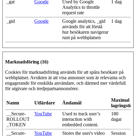
_gat
Google
Used by Google
1 dag
Analytics to throttle
request rate
_gid
Google
Google analytics, _gid
1 dag
används för att förstå
hur besökaren navigerar
runt på webbplatsen
Marknadsföring (16)
Cookies för marknadsföring används för att spåra besökare på
webbplatser. Avsikten är att visa annonser som är relevanta och
engagerande för enskilda användare, och därmed mer värdefull
för utgivare och tredjepartsannonsörer.
Maximal
Namn
Utfärdare
Ändamål
lagringstid
__Secure-
YouTube
Used to track user’s
180
ROLLOUT
interaction with
dagar
_TOKEN
embedded content.
__Secure-
YouTube
Stores the user's video
Session