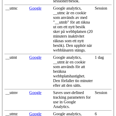
sessioner/besök.
__utmc
Google
Google analytics,
Session
__utmc är en cookie
som används av med
"__utmb" för att räkna
ut om ett nytt besök
sker på webbplatsen (20
minuters inaktivitet
räknas som ett nytt
besök). Den upphör när
webbläsaren stängs.
__utmt
Google
Google analytics,
1 dag
__utmt är en cookie
som används för att
beräkna
webbplatshastighet.
Den förfaller tio minuter
efter att den sätts.
__utmv
Google
Saves user-defined
Session
tracking parameters for
use in Google
Analytics.
__utmz
Google
Google analytics,
6