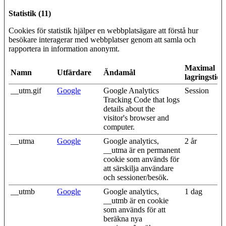
Statistik (11)
Cookies för statistik hjälper en webbplatsägare att förstå hur
besökare interagerar med webbplatser genom att samla och
rapportera in information anonymt.
Maximal
Namn
Utfärdare
Ändamål
lagringstid
__utm.gif
Google
Google Analytics
Session
Tracking Code that logs
details about the
visitor's browser and
computer.
__utma
Google
Google analytics,
2 år
__utma är en permanent
cookie som används för
att särskilja användare
och sessioner/besök.
__utmb
Google
Google analytics,
1 dag
__utmb är en cookie
som används för att
beräkna nya