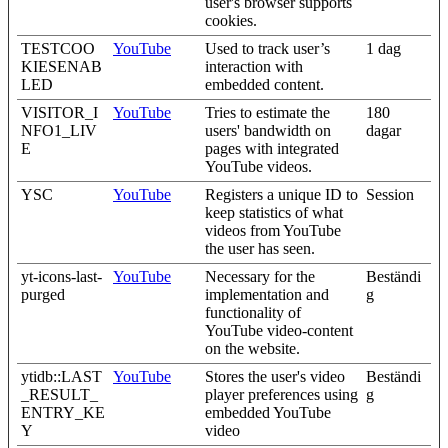
user's browser supports
cookies.
TESTCOO
YouTube
Used to track user’s
1 dag
KIESENAB
interaction with
LED
embedded content.
VISITOR_I
YouTube
Tries to estimate the
180
NFO1_LIV
users' bandwidth on
dagar
E
pages with integrated
YouTube videos.
YSC
YouTube
Registers a unique ID to
Session
keep statistics of what
videos from YouTube
the user has seen.
yt-icons-last-
YouTube
Necessary for the
Beständi
purged
implementation and
g
functionality of
YouTube video-content
on the website.
ytidb::LAST
YouTube
Stores the user's video
Beständi
_RESULT_
player preferences using
g
ENTRY_KE
embedded YouTube
Y
video