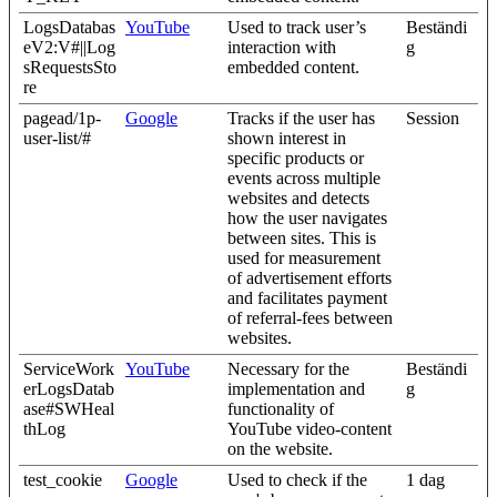
LogsDatabas
YouTube
Used to track user’s
Beständi
eV2:V#||Log
interaction with
g
sRequestsSto
embedded content.
re
pagead/1p-
Google
Tracks if the user has
Session
user-list/#
shown interest in
specific products or
events across multiple
websites and detects
how the user navigates
between sites. This is
used for measurement
of advertisement efforts
and facilitates payment
of referral-fees between
websites.
ServiceWork
YouTube
Necessary for the
Beständi
erLogsDatab
implementation and
g
ase#SWHeal
functionality of
thLog
YouTube video-content
on the website.
test_cookie
Google
Used to check if the
1 dag