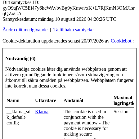
Ditt samtyckes-ID:
gyO9ajWC5Ei47y6hcWAvbvBg9yKmvn/xK+L7RjKmN3OMJ1sr
qQZxGA==
Samtyckesdatum:
måndag 10 augusti 2026 04:20:26 UTC
Ändra ditt medgivande
|
Ta tillbaka samtycke
Cookie-deklaration uppdaterades senast 20/07/2026 av
Cookiebot
:
Nödvändig (6)
Nödvändiga cookies låter dig använda webbplatsen genom att
aktivera grundläggande funktioner, såsom sidnavigering och
åtkomst till säkra områden på webbplatsen. Webbplatsen fungerar
inte korrekt utan dessa cookies.
Maximal
Namn
Utfärdare
Ändamål
lagringstid
__klarna_sd
Klarna
This cookie is used in
Session
k_default-
conjunction with the
config
payment window - The
cookie is necessary for
making secure