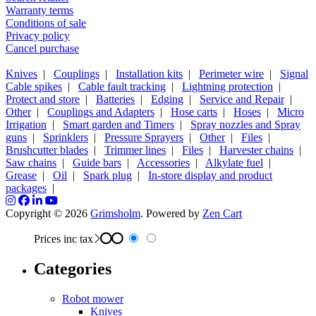
Warranty terms
Conditions of sale
Privacy policy
Cancel purchase
Knives
|
Couplings
|
Installation kits
|
Perimeter wire
|
Signal
Cable spikes
|
Cable fault tracking
|
Lightning protection
|
Protect and store
|
Batteries
|
Edging
|
Service and Repair
|
Other
|
Couplings and Adapters
|
Hose carts
|
Hoses
|
Micro
Irrigation
|
Smart garden and Timers
|
Spray nozzles and Spray
guns
|
Sprinklers
|
Pressure Sprayers
|
Other
|
Files
|
Brushcutter blades
|
Trimmer lines
|
Files
|
Harvester chains
|
Saw chains
|
Guide bars
|
Accessories
|
Alkylate fuel
|
Grease
|
Oil
|
Spark plug
|
In-store display and product
packages
|
Copyright © 2026
Grimsholm
. Powered by
Zen Cart
Prices inc tax
Categories
Robot mower
Knives