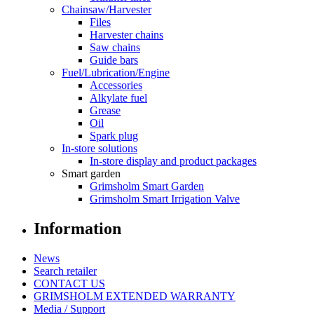
Chainsaw/Harvester
Files
Harvester chains
Saw chains
Guide bars
Fuel/Lubrication/Engine
Accessories
Alkylate fuel
Grease
Oil
Spark plug
In-store solutions
In-store display and product packages
Smart garden
Grimsholm Smart Garden
Grimsholm Smart Irrigation Valve
Information
News
Search retailer
CONTACT US
GRIMSHOLM EXTENDED WARRANTY
Media / Support