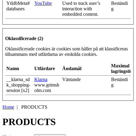
YtIdbMeta#
YouTube
Used to track user’s
Beständi
databases
interaction with
g
embedded content.
Oklassificerade (2)
Oklassificerade cookies är cookies som håller på att klassificeras
tillsammans med utfärdarna av enskilda cookies.
Maximal
Namn
Utfärdare
Ändamål
lagringstid
__klarna_sd
Klarna
Väntande
Beständi
k_shopping-
www.grimsh
g
session [x2]
olm.com
Home
| PRODUCTS
PRODUCTS