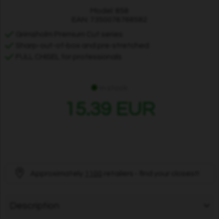
Model: 858
EAN: 7350076768582
Grimsholm Premium Cut series
Sharp-out-of-box and pre-stretched
FULL CHISEL for professionals
In stock
15.39 EUR
Approximately
1100
retailers - find your closest!
Description