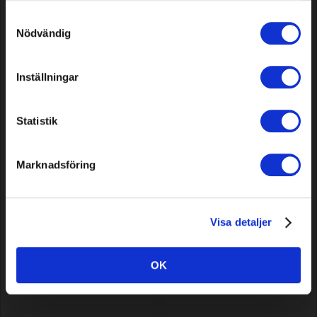
12,79 EUR
10,29 EUR
våra cookies vid fortsatt användande av vår webbplats.
Samtyckesval
In stock
In stock
Nödvändig
Inställningar
Statistik
Marknadsföring
Knives for Worx, Kress,
Knives for Greenworks,
Landxcape & Grouw 12 pcs
Powerworks, Cramer, 9 pcs
Visa detaljer
10,29 EUR
5,99 EUR
OK
In stock
In stock