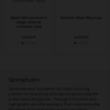
Signal cable connector to
Knives for Honda Miimo, 9 pcs
charge station for
Automower, 4 pcs
2,99 EUR
8,49 EUR
In stock
In stock
Grimsholm
Grimsholm was founded in 2014 with a strong
passion for simplifying and improving everyday life
in the home and garden. Through innovation and
high quality, we offer solutions that make everyday
life easier at a price more people can afford.