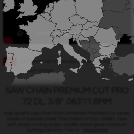
Visit Grimsholm´s Youtube channel for more
product movies.
SAW CHAIN PREMIUM CUT PRO
72 DL, 3/8" .063"/1.6MM
High quality saw chain from Grimsholm Premium Cut series
made of German steel. The chain is a FULL CHISEL type
with sharp cutting angle / profile, which gives maximum
cutting capacity. The ch...
Read more