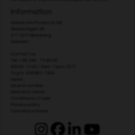
Information
Grimsholm Products AB
Åkarevägen 39
311 32 Falkenberg
Sweden
Contact us
Tel:
+46 346 - 73 80 00
(09:00-12:00 / 9am-12pm CET)
Org.nr. 556983-1364
News
Search retailer
Warranty terms
Conditions of sale
Privacy policy
Cancel purchase