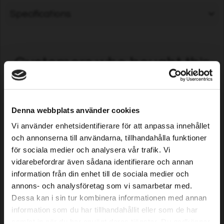
Specifications
Customers who bought this
product also purchased...
Denna webbplats använder cookies
Vi använder enhetsidentifierare för att anpassa innehållet
och annonserna till användarna, tillhandahålla funktioner
för sociala medier och analysera vår trafik. Vi
vidarebefordrar även sådana identifierare och annan
information från din enhet till de sociala medier och
annons- och analysföretag som vi samarbetar med.
Knife for Robomow RX model,
Spray gun Multi Metal
Dessa kan i sin tur kombinera informationen med annan
1 pc
information som du har tillhandahållit eller som de har
samlat in när du har använt deras tjänster. Du godkänner