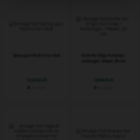
Spray gun Multi One-click
Knife for Stiga Autoclip /
Ambrogio / Wiper, 29 cm
10,29 EUR
19,69 EUR
In stock
In stock