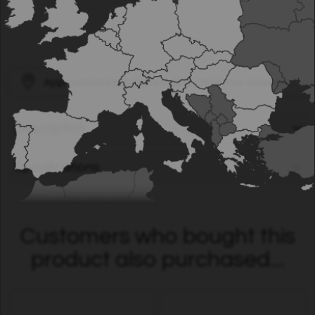
Approximately
1100
retailers - find your closest!
Description
Specifications
Customers who bought this
product also purchased...