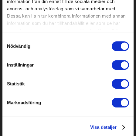
information från din enhet till de sociala medier och
annons- och analysföretag som vi samarbetar med.
Sawchain oil Premium Bio, 5
Grimsholm Alkylate 4, 1 L
Dessa kan i sin tur kombinera informationen med annan
L
information som du har tillhandahållit eller som de har
samlat in när du har använt deras tjänster. Du godkänner
25,69 EUR
3,99 EUR
våra cookies vid fortsatt användande av vår webbplats.
Samtyckesval
In stock
In stock
Nödvändig
Inställningar
Statistik
Marknadsföring
Knife for Robomow
Sawchain oil Premium Bio, 20
RS/MS/TS... / Wolf Garten
L
Visa detaljer
Roboscooter 300...