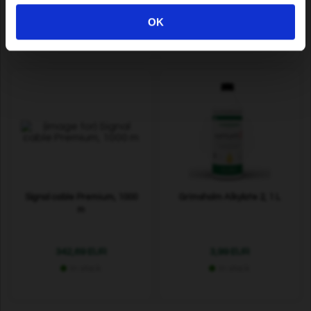
29,99 EUR
102,49 EUR
OK
In stock
In stock
Signal cable Premium, 1000
Grimsholm Alkylate 2, 1 L
m
342,69 EUR
3,99 EUR
In stock
In stock