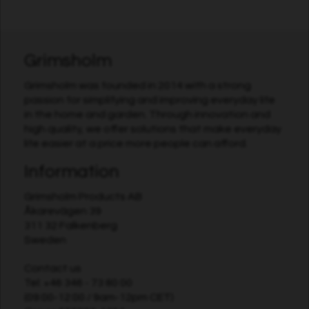
Grimsholm
Grimsholm was founded in 2014 with a strong
passion for simplifying and improving everyday life
in the home and garden. Through innovation and
high quality, we offer solutions that make everyday
life easier at a price more people can afford.
Information
Grimsholm Products AB
Åkarevägen 39
311 32 Falkenberg
Sweden
Contact us
Tel:
+46 346 - 73 80 00
(09:00-12:00 / 9am-12pm CET)