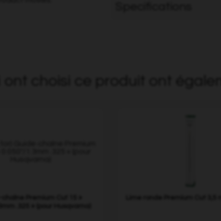
Specifications
i ont choisi ce produit ont égale
-chaîne Premium Cut 15 »
Lime ronde Premium Cut 3,5 
.3mm .325 » (pour Husqvarna)