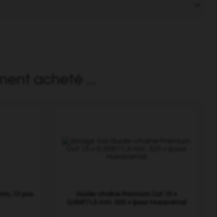
ment acheté ...
mm, 12 pcs
Guide-chaîne Premium Cut 15 »
0,058"/1,5 mm .325 » (pour Husqvarna)