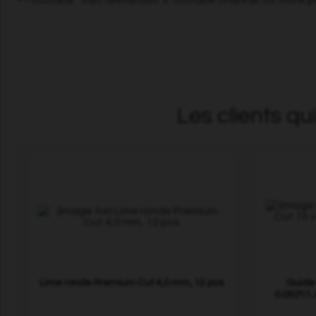
Les clients qu
Lime ronde Premium Cut 4,0 mm, 12 pcs
Guide
0.050"/1