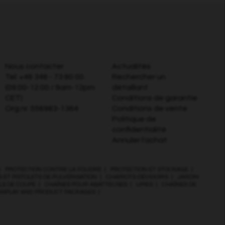
Nous contacter
Actualités
Tel:
+46 346 - 73 80 00
Rechercher un
(09:00-12:00 / 9am-12pm
détaillant
CET)
Conditions de garantie
Org.nr. 556983-1364
Conditions de vente
Politique de
confidentialité
Annuler l'achat
|
PROTECTION CONTRE LA FOUDRE
|
PROTECTION ET STOCKAGE
|
 ET PISTOLETS DE PULVÉRISATION
|
CHARIOTS-DÉVIDOIRS
|
JARDIN
ILS DE COUPE
|
CHAÎNES POUR ABATTEUSES
|
LIMES
|
CHAÎNES DE
DISPLAY AND PRODUCT PACKAGES
|