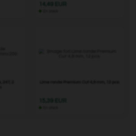
14,49 EUR
En stock
 24T, 2
Lime ronde Premium Cut 4,8 mm, 12 pcs
m
15,39 EUR
En stock