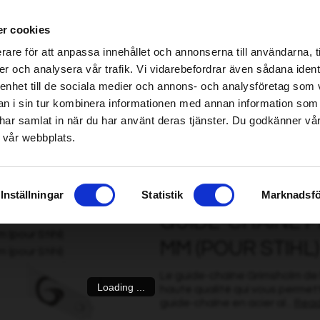
s spécialisés Home & Garden – cliquez ici pour trouver le magasin le plus proche
r cookies
be found!
rare för att anpassa innehållet och annonserna till användarna, t
imsholm.com/includes/templates/plusmall37/cssmap-europe/d
er och analysera vår trafik. Vi vidarebefordrar även sådana ident
 enhet till de sociala medier och annons- och analysföretag som 
be found!
onçonneuse/Abatteuse
|
Carburant/Lubrification/Moteur
Smart garden
 i sin tur kombinera informationen med annan information som
imsholm.com/includes/templates/plusmall37/cssmap-europe/d
de har samlat in när du har använt deras tjänster. Du godkänner v
 vår webbplats.
ne Premium Cut 10 » 1/4 » .043"/1,1 mm (pour Stihl)
Inställningar
Statistik
Marknadsfö
GUIDE-CHAÎNE PR
MM (POUR STIHL)
Le guide-chaîne Grimsholm de 
Loading ...
haute qualité qui vous permettr
guide-chaîne en acier al...
Read