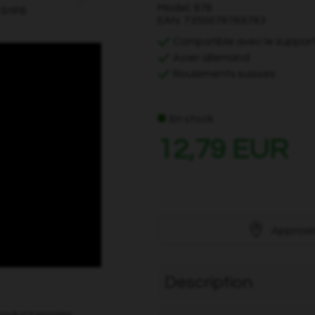
Model: 976
EAN: 7350076769763
Compatible avec le support
Acier allemand
Roulements suisses
En stock
12,79 EUR
Approxi
Description
product movies.