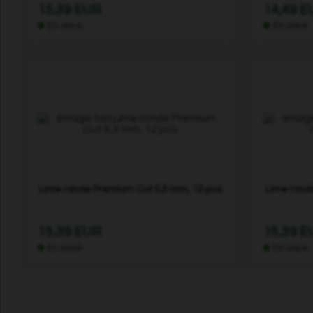
15,39 EUR
14,49 
En stock
En stock
Lime ronde Premium Cut 5,5 mm, 12 pcs
Lime rond
15,39 EUR
15,39 
En stock
En stock