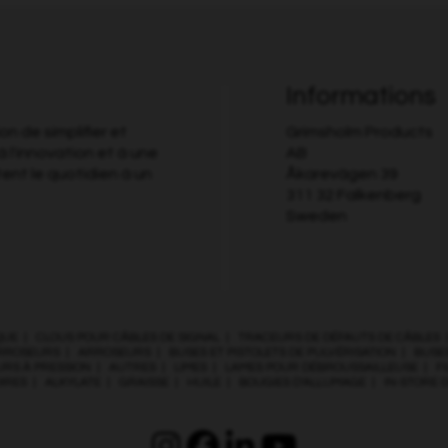
Informations
n de simplifier et
Grimsholm Products
à l'innovation et à une
AB
tent le quotidien à un
Åkarevägen 39
311 32 Falkenberg
Sweden
QUE
|
CLOUS POUR CÂBLES DE SIGNAL
|
TRACEURS DE DÉFAUTS DE CÂBLES
RROSEURS
|
ARROSEURS
|
BUSES ET PISTOLETS DE PULVÉRISATION
|
BUSES
URS À PRESSION
|
AUTRES
|
LIMES
|
LAMES POUR DÉBROUSSAILLEUSE
|
F
IRES
|
ALKYLATE
|
GRAISSE
|
HUILE
|
BOUGIES D’ALLUMAGE
|
IN-STORE 