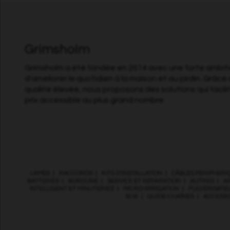
Grimsholm
Grimsholm a été fondée en 2014 avec une forte ambitio
d'améliorer le quotidien à la maison et au jardin. Grâce 
qualité élevée, nous proposons des solutions qui facili
prix accessible au plus grand nombre.
LAMES
|
RACCORDS
|
KITS D’INSTALLATION
|
CÂBLES PÉRIPHÉRI
BATTERIES
|
BORDURE
|
SERVICE ET RÉPARATION
|
AUTRES
|
A
INTELLIGENT ET MINUTERIES
|
MICRO-IRRIGATION
|
PULVÉRISATE
SCIE
|
GUIDE-CHAÎNES
|
ACCESSO