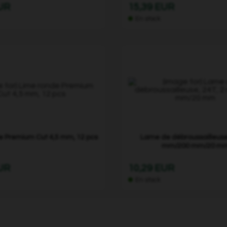
EUR
15,39 EUR
En stock
e Premium Cut 4,5 mm, 12 pcs
Lame de débroussailleuse,
mm/200 mm/20 m
EUR
10,29 EUR
En stock