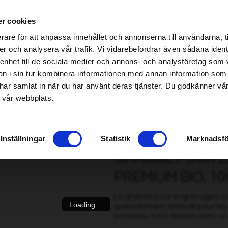
s spécialisés Home & Garden – cliquez ici pour trouver le magasin le plus proche
r cookies
be found!
rare för att anpassa innehållet och annonserna till användarna, t
imsholm.com/includes/templates/plusmall37/cssmap-europe/d
er och analysera vår trafik. Vi vidarebefordrar även sådana ident
 enhet till de sociala medier och annons- och analysföretag som 
be found!
onçonneuse/Abatteuse
|
Carburant/Lubrification/Moteur
Smart garden
 i sin tur kombinera informationen med annan information som
imsholm.com/includes/templates/plusmall37/cssmap-europe/d
de har samlat in när du har använt deras tjänster. Du godkänner v
 vår webbplats.
r engrenages coniques Premium Bio, 100 gr
Inställningar
Statistik
Marknadsfö
GRAISSE POUR 
PREMIUM BIO, 10
La graisse pour engrenages con
Loading ...
spécialement formulé pour le
bordures. Il est épaissi avec un