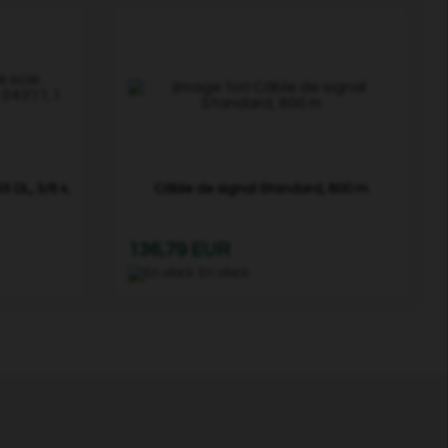
 DL, 3/8 »,
Câble de signal Standard, 800 m
136,79 EUR
En stock