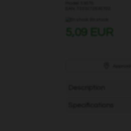
Model: 53070
EAN: 7333272530702
En stock
5,09 EUR
Approxi
Description
Specifications