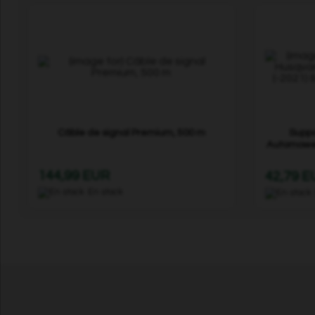
Câble de signal Premium, 500 m
Suppo
Automower
144,99 EUR
42,79 
En stock