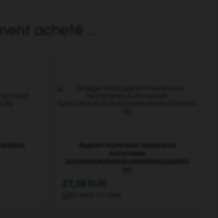
ment acheté ...
 Gardena
Support mural pour Husqvarna
Automower
320/330X/420/430X/440/450X/520/550
(X)
27,39 EUR
En stock