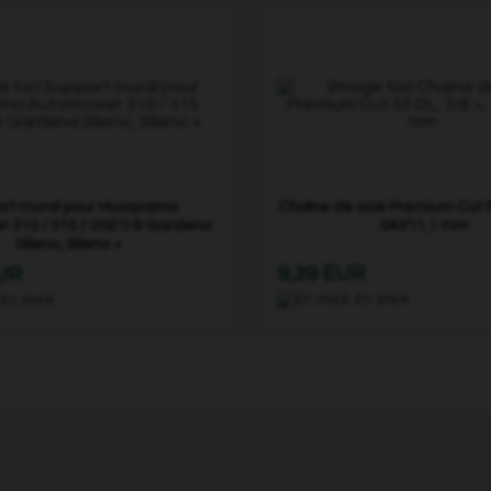
rt mural pour Husqvarna
Chaîne de scie Premium Cut 55
 310 / 315 (-2021) & Gardena
.043"/1,1 mm
Sileno, Sileno +
9,39 EUR
EUR
En stock
En stock