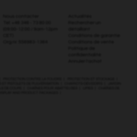
Nous contacter
Actualités
Tel:
+46 346 - 73 80 00
Rechercher un
(09:00-12:00 / 9am-12pm
détaillant
CET)
Conditions de garantie
Org.nr. 556983-1364
Conditions de vente
Politique de
confidentialité
Annuler l'achat
|
PROTECTION CONTRE LA FOUDRE
|
PROTECTION ET STOCKAGE
|
 ET PISTOLETS DE PULVÉRISATION
|
CHARIOTS-DÉVIDOIRS
|
JARDIN
ILS DE COUPE
|
CHAÎNES POUR ABATTEUSES
|
LIMES
|
CHAÎNES DE
DISPLAY AND PRODUCT PACKAGES
|