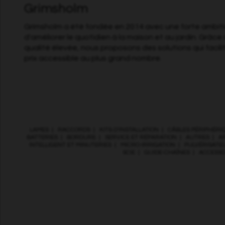
Grimsholm
Grimsholm a été fondée en 2014 avec une forte ambitio
d'améliorer le quotidien à la maison et au jardin. Grâce 
qualité élevée, nous proposons des solutions qui facili
prix accessible au plus grand nombre.
LAMES
|
RACCORDS
|
KITS D’INSTALLATION
|
CÂBLES PÉRIPHÉRI
BATTERIES
|
BORDURE
|
SERVICE ET RÉPARATION
|
AUTRES
|
A
INTELLIGENT ET MINUTERIES
|
MICRO-IRRIGATION
|
PULVÉRISATE
SCIE
|
GUIDE-CHAÎNES
|
ACCESSO