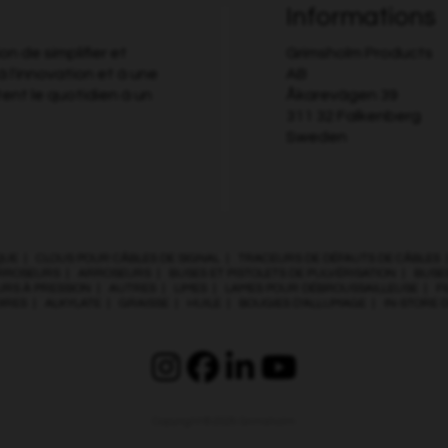
Informations
n de simplifier et
Grimsholm Products
à l'innovation et à une
AB
tent le quotidien à un
Åkarevägen 39
311 32 Falkenberg
Sweden
QUE
|
CLOUS POUR CÂBLES DE SIGNAL
|
TRACEURS DE DÉFAUTS DE CÂBLES
RROSEURS
|
ARROSEURS
|
BUSES ET PISTOLETS DE PULVÉRISATION
|
BUSES
URS À PRESSION
|
AUTRES
|
LIMES
|
LAMES POUR DÉBROUSSAILLEUSE
|
F
IRES
|
ALKYLATE
|
GRAISSE
|
HUILE
|
BOUGIES D’ALLUMAGE
|
IN-STORE 
Copyright © 2026
Grimsholm