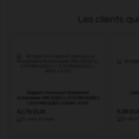
Les clients qu
Support mural pour Husqvarna
Lame
Automower 305 (2020-) / 310 MKII (2022-)
/ 315 MKII (2022-) / 405X / 415X
5,99 EU
42,79 EUR
En stock