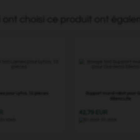
i ont choisi ce produit ont égale
s pour Lyfco, 12 pièces
Support mural robot pour
Sileno Life
R
42,79 EUR
En stock
En stock