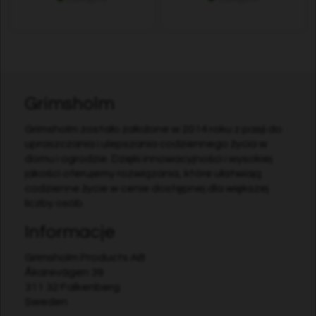
Grimsholm
Grimsholm zostało założone w 2014 roku z pasji do
upraszczania i ulepszania codziennego życia w
domu i ogrodzie. Dzięki innowacyjności i wysokiej
jakości oferujemy rozwiązania, które ułatwiają
codzienne życie w cenie dostępnej dla większej
liczby osób.
Informacje
Grimsholm Products AB
Åkarevägen 39
311 32 Falkenberg
Sweden