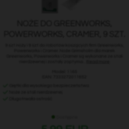
NOŻE DO GREENWORKS,
POWERWORKS, CRAMER, 9 SZT.
9 szt noży i 9 szt do robotów koszących firm Greenworks,
Powerworks i Cramer. Noże Grimsholm dla marek
Greenworks, Powerworks i Cramer są wykonane ze stali
nierdzewnej i zostały zoptyma...
Read more
Model: 1165
EAN: 7333272011652
Giętki dla wysokiego bezpieczeństwa
Noże ze stali nierdzewnej
Długotrwała ostrość
Dostępne