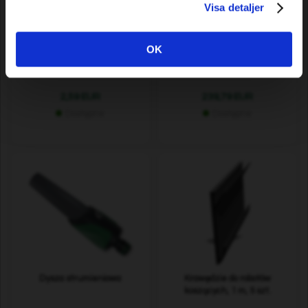
Visa detaljer
Oznaczniki przewodów do
Kabel sygnałowy Premium
OK
robotów koszących
Metal Mesh, 500 m
2,59 EUR
239,79 EUR
Dostępne
Dostępne
Dysza strumieniowa
Krawędzie do robotów
koszących, 1 m, 5 szt.