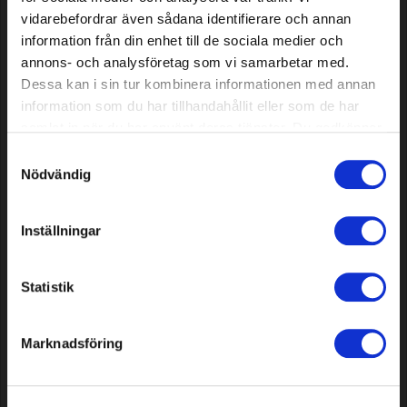
vidarebefordrar även sådana identifierare och annan
information från din enhet till de sociala medier och
annons- och analysföretag som vi samarbetar med.
Dessa kan i sin tur kombinera informationen med annan
information som du har tillhandahållit eller som de har
samlat in när du har använt deras tjänster. Du godkänner
våra cookies vid fortsatt användande av vår webbplats.
Wąż ogrodowy Classic, 20 m
Pistolet natryskowy Jet
Samtyckesval
Sterowanie kciukiem
Nödvändig
20,49 EUR
7,69 EUR
Inställningar
Dostępne
Dostępne
Statistik
Marknadsföring