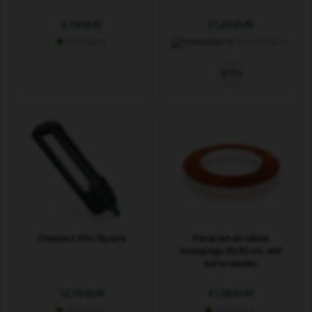
2,19 EUR
21,29 EUR
Dostępne
Niedostępne
Info
Zraszacz Mini Square
Pierścień do robota
koszącego 30/60 cm, stal
kortenowska
12,79 EUR
41,09 EUR
Dostępne
Dostępne