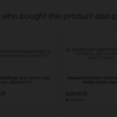
who bought this product also p
iderklinge, 24 Z, 1,6 mm / 225
Sägekette Premium Cut 55 DL
mm / 25,4 mm (1")
Profile, 0,050"/1,3m
EUR
9,39 EUR
r
Auf Lager