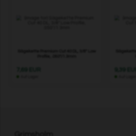
Sägekette Premium Cut 40 DL, 3/8" Low
Sägekette
Profile, .050"/1.3mm
7,69 EUR
9,39 EU
Auf Lager
Auf Lage
Grimsholm