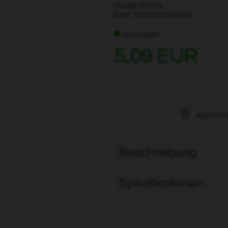
Model: 53070
EAN: 7333272530702
Auf Lager
5,09 EUR
Approxi
Beschreibung
Spezifikationen