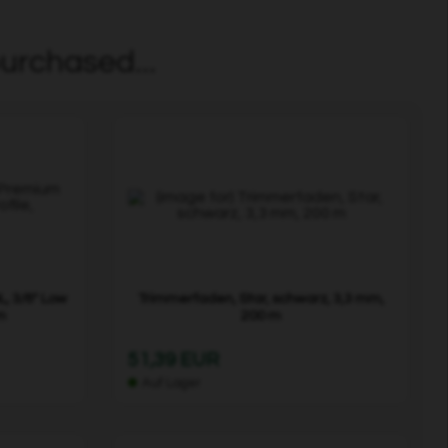
urchased...
, 3/8" Low
Trimmerfaden, Star, schwarz, 3,3 mm,
m
200 m
51,39 EUR
Auf Lager