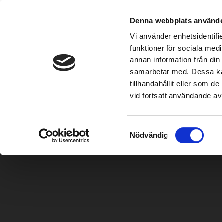
Grimsholm ist im etablierten Home & Garden-Fachha
Denna webbplats använde
CSSMap error
- Map image cannot 
Vi använder enhetsidentifie
- incorrect path: https://www.gr
funktioner för sociala medi
annan information från din
CSSMap error
- Map image cannot 
Mähroboter
|
Bewässerung
|
Trimmer/Freischneider
|
Kettensäge
samarbetar med. Dessa kan
- incorrect path: https://www.gr
tillhandahållit eller som 
vid fortsatt användande av
Välj ditt land /
Choose your country
Startseite
|
Kraftstoff/Schmierung/Motor
|
Fett
| Fett für Kegel
Samtyckesval
Nödvändig