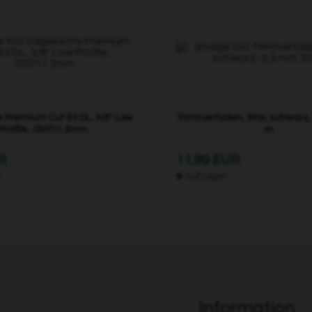
 Premium Cut 53 DL, 3/8" Low
Trimmerfaden, Star, schwarz,
Profile, .050"/1.3mm
m
R
11,99 EUR
r
Auf Lager
Information