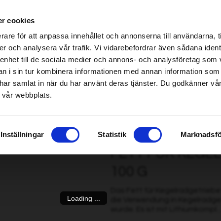
ndel erhältlich – klicken Sie hier, um Ihren nächstgelegenen Händler zu finden
r cookies
be found!
rare för att anpassa innehållet och annonserna till användarna, t
imsholm.com/includes/templates/plusmall37/cssmap-europe/d
er och analysera vår trafik. Vi vidarebefordrar även sådana ident
 enhet till de sociala medier och annons- och analysföretag som 
be found!
/Harvesterkette
|
Kraftstoff/Schmierung/Motor
Smart garden
 i sin tur kombinera informationen med annan information som
imsholm.com/includes/templates/plusmall37/cssmap-europe/d
de har samlat in när du har använt deras tjänster. Du godkänner v
 vår webbplats.
radgetriebe Premium Bio, 100 g
Inställningar
Statistik
Marknadsfö
FETT FÜR KEGEL
100 G
Das Fett für Kegelradgetriebe v
Loading ...
die Verwendung in Kegelradge
wurde. Es ist mit Lithiumkompl..