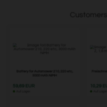
Customers 
Battery for Automower 210, 220 etc,
Freischne
3000 mAh NiMH
59,69 EUR
10,29 
Auf Lager
Auf Lage