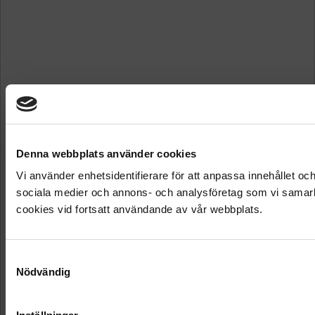
Denna webbplats använder cookies
Vi använder enhetsidentifierare för att anpassa innehållet och
sociala medier och annons- och analysföretag som vi samarbe
cookies vid fortsatt användande av vår webbplats.
Samtyckesval
Nödvändig