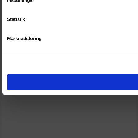
Inställningar
Statistik
Marknadsföring