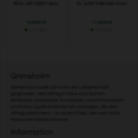
66 DL, 3/8" 0,063"/1,6mm
DL, 0,325" 0,063 Zoll/1,6 mm
13,69 EUR
11,09 EUR
Auf Lager
Auf Lager
Grimsholm
Grimsholm wurde 2014 mit der Leidenschaft
gegründet, den Alltag in Haus und Garten
einfacher und besser zu machen. Durch Innovation
und hohe Qualität bieten wir Lösungen, die den
Alltag erleichtern – zu einem Preis, den sich mehr
Menschen leisten können.
Information