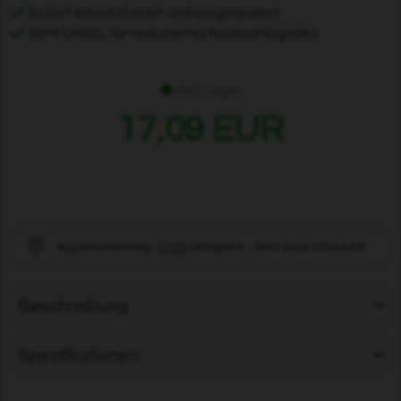
Sofort einsatzbereit und vorgespannt
SEMI CHISEL für reduziertes Rückschlagrisiko
Auf Lager
17,09 EUR
Approximately
1100
retailers - find your closest!
Beschreibung
Spezifikationen