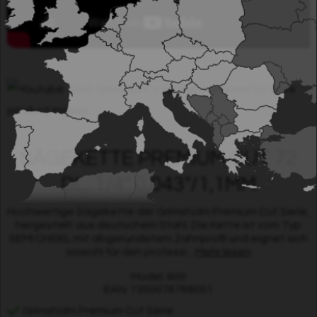
Visit Grimsholm´s Youtube channel for more
product movies.
SÄGEKETTE PREMIUM CUT 72
DL, 1/4" 0,043"/1,1MM
Hochwertige Sägekette der Grimsholm Premium Cut Serie,
hergestellt aus deutschem Stahl. Die Kette ist vom Typ
SEMI CHISEL mit abgerundetem Zahnprofil und eignet sich
sowohl für den professi...
Mehr lesen
Model: 800
EAN: 7350076768001
Grimsholm Premium Cut Serie