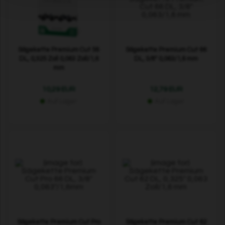
Sägekette Premium Cut 56
Sägekette Premium Cut 66
DL, 0,325 Zoll 0,063 Zoll/1,6
DL, 3/8" 0,063/1,6 mm
mm
10,29 EUR
12,79 EUR
Auf Lager
Auf Lager
Sägekette Premium Cut Pro
Sägekette Premium Cut 62