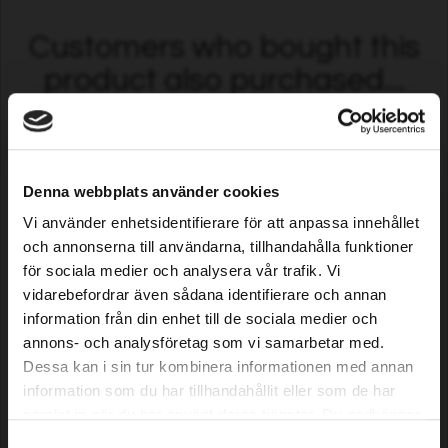
Customers who bought this
product also purchased...
Denna webbplats använder cookies
Vi använder enhetsidentifierare för att anpassa innehållet
och annonserna till användarna, tillhandahålla funktioner
för sociala medier och analysera vår trafik. Vi
vidarebefordrar även sådana identifierare och annan
Sägekette Premium Cut Pro
Sägekette Premium Cut Pro
information från din enhet till de sociala medier och
67 DL, 0,325 Zoll 0,063
72 DL, 3/8" 0,063"/1,6mm
annons- och analysföretag som vi samarbetar med.
Zoll/1,6 mm
Dessa kan i sin tur kombinera informationen med annan
12,79 EUR
15,39 EUR
information som du har tillhandahållit eller som de har
Auf Lager
Auf Lager
samlat in när du har använt deras tjänster. Du godkänner
våra cookies vid fortsatt användande av vår webbplats.
Samtyckesval