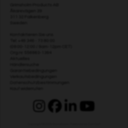
Grimsholm Products AB
Åkarevägen 39
311 32 Falkenberg
Sweden
Kontaktieren Sie uns
Tel:
+46 346 - 73 80 00
(09:00-12:00 / 9am-12pm CET)
Org.nr. 556983-1364
Aktuelles
Händlersuche
Garantiebedingungen
Verkaufsbedingungen
Datenschutzbestimmungen
Kauf widerrufen
Copyright © 2026
Grimsholm
. Powered by
Zen Cart