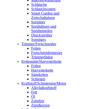
Mikrobewässerung
Schläuche
Schlauchwagen
Smart Garden und
Zeitschaltuhren
Sprinkler
Sprühdüsen und
Sprühpistolen
Drucksprüher
Sonstiges
Trimmer/Freischneider
Feilen
Freischneidermesser
Trimmerfäden
Kettensäge/Harvesterkette
Feilen
Harvesterkette
Sägeketten
Schienen
Kraftstoff/Schmierung/Motor
Alkylatkraftstoff
Fett
Öl
Zubehör
Zündkerzen