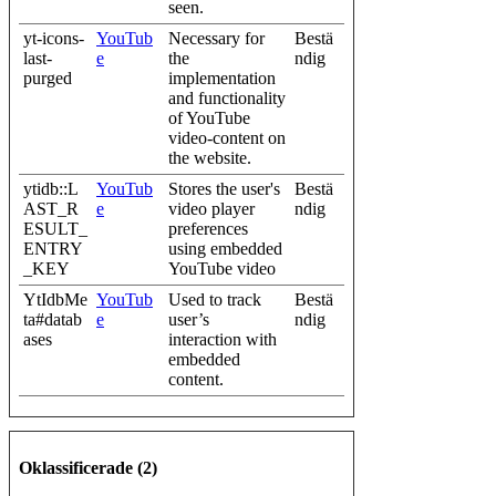
seen.
yt-icons-
YouTub
Necessary for
Bestä
last-
e
the
ndig
purged
implementation
and functionality
of YouTube
video-content on
the website.
ytidb::L
YouTub
Stores the user's
Bestä
AST_R
e
video player
ndig
ESULT_
preferences
ENTRY
using embedded
_KEY
YouTube video
YtIdbMe
YouTub
Used to track
Bestä
ta#datab
e
user’s
ndig
ases
interaction with
embedded
content.
Oklassificerade (2)