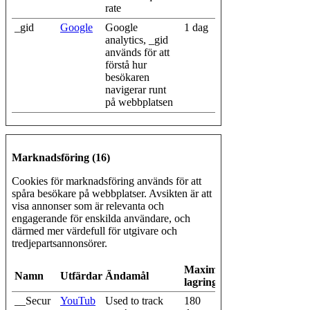
rate
_gid
Google
Google
1 dag
analytics, _gid
används för att
förstå hur
besökaren
navigerar runt
på webbplatsen
Marknadsföring (16)
Cookies för marknadsföring används för att
spåra besökare på webbplatser. Avsikten är att
visa annonser som är relevanta och
engagerande för enskilda användare, och
därmed mer värdefull för utgivare och
tredjepartsannonsörer.
Maximal
Namn
Utfärdare
Ändamål
lagringstid
__Secur
YouTub
Used to track
180