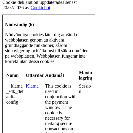
Cookie-deklaration uppdaterades senast
20/07/2026 av
Cookiebot
:
Nödvändig (6)
Nödvändiga cookies låter dig använda
webbplatsen genom att aktivera
grundläggande funktioner, såsom
sidnavigering och åtkomst till säkra områden
på webbplatsen. Webbplatsen fungerar inte
korrekt utan dessa cookies.
Maximal
Namn
Utfärdare
Ändamål
lagringstid
__klarna
Klarna
This cookie is
Sessio
_sdk_def
used in
n
ault-
conjunction with
config
the payment
window - The
cookie is
necessary for
making secure
transactions on