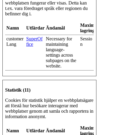
webbplatsen fungerar eller visas. Detta kan
t.ex. vara föredraget språk eller regionen du
befinner dig i.
Maximal
Namn
Utfärdare
Ändamål
lagringstid
customer
SuperOf
Necessary for
Sessio
Lang
fice
maintaining
n
language-
settings across
subpages on the
website.
Statistik (11)
Cookies för statistik hjälper en webbplatsägare
att förstå hur besökare interagerar med
webbplatser genom att samla och rapportera in
information anonymt.
Maximal
Namn
Utfärdare
Ändamål
lagringstid