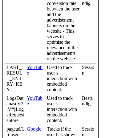
conversion rate
ndig
between the user
and the
advertisement
banners on the
website - This
serves to
optimise the
relevance of the
advertisements
on the website.
LAST_
YouTub
Used to track
Sessio
RESUL
e
user’s
n
T_ENT
interaction with
RY_KE
embedded
Y
content.
LogsDat
YouTub
Used to track
Bestä
abaseV2
e
user’s
ndig
:V#||Log
interaction with
sRequest
embedded
sStore
content.
pagead/1
Google
Tracks if the
Sessio
p-user-
user has shown
n