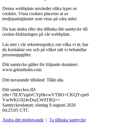
Denna webbplats använder olika typer av
cookies. Vissa cookies placeras ut av
tredjepartstjänster som visas på våra sidor.
Du kan ändra eller dra tillbaka ditt samtycke till
cookie-förklaringen på vår webbplats.
Läs mer i vår sekretesspolicy om vilka vi är, hur
du kontaktar oss och på vilket sätt vi behandlar
personuppgifter.
Ditt samtycke gäller för följande domäner:
www.grimsholm.com
Ditt nuvarande tillstånd: Tillåt alla.
Ditt samtyckes-ID:
y8n+7IEJf7zqdvCYp9kvwVTBO+CKQYcpe0
VseWKG924vDszLW0TlfQ==
Samtyckesdatum:
söndag 9 augusti 2026
04:25:05 UTC
Ändra ditt medgivande
|
Ta tillbaka samtycke