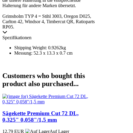
die unsere Halterung in die entsprechende
Halterung für andere Marken übersetzt.
Grimsholm TYP 4 = Stihl 3003, Oregon D025,
Carlton 42, Windsor 4, Timbercut QR, Ratioparts
RP05.
Spezifikationen
Shipping Weight: 0.9262kg
Messung: 52.3 x 13.3 x 0.7 cm
Customers who bought this
product also purchased...
Sägekette Premium Cut 72 DL,
0,325" 0,058"/1,5 mm
12,79 EUR
Auf Lager