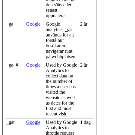
den sätts eller
senast
uppdateras.
_ga
Google
Google
2 år
analytics, _ga
används för att
förstå hur
besökaren
navigerar runt
på webbplatsen
_ga_#
Google
Used by Google
2 år
Analytics to
collect data on
the number of
times a user has
visited the
website as well
as dates for the
first and most
recent visit.
_gat
Google
Used by Google
1 dag
Analytics to
throttle request