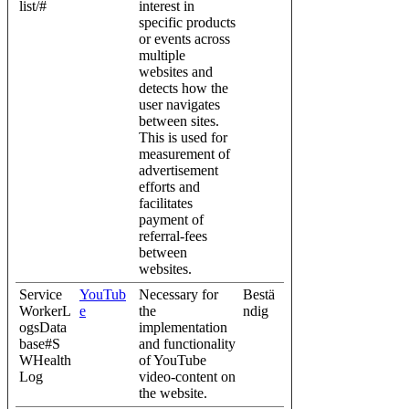
list/#
interest in
specific products
or events across
multiple
websites and
detects how the
user navigates
between sites.
This is used for
measurement of
advertisement
efforts and
facilitates
payment of
referral-fees
between
websites.
Service
YouTub
Necessary for
Bestä
WorkerL
e
the
ndig
ogsData
implementation
base#S
and functionality
WHealth
of YouTube
Log
video-content on
the website.