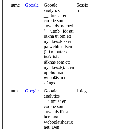
__utmc
Google
Google
Sessio
analytics,
n
__utmc är en
cookie som
används av med
"__utmb" för att
räkna ut om ett
nytt besök sker
på webbplatsen
(20 minuters
inaktivitet
räknas som ett
nytt besök). Den
upphör när
webbläsaren
stängs.
__utmt
Google
Google
1 dag
analytics,
__utmt är en
cookie som
används för att
beräkna
webbplatshastig
het. Den