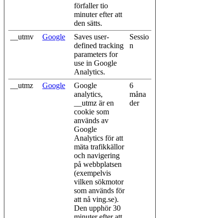
förfaller tio
minuter efter att
den sätts.
__utmv
Google
Saves user-
Sessio
defined tracking
n
parameters for
use in Google
Analytics.
__utmz
Google
Google
6
analytics,
måna
__utmz är en
der
cookie som
används av
Google
Analytics för att
mäta trafikkällor
och navigering
på webbplatsen
(exempelvis
vilken sökmotor
som används för
att nå ving.se).
Den upphör 30
minuter efter att