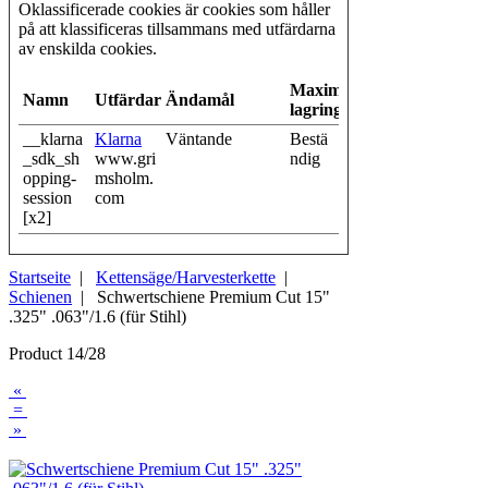
Oklassificerade cookies är cookies som håller
på att klassificeras tillsammans med utfärdarna
av enskilda cookies.
Maximal
Namn
Utfärdare
Ändamål
lagringstid
__klarna
Klarna
Väntande
Bestä
_sdk_sh
www.gri
ndig
opping-
msholm.
session
com
[x2]
Startseite
|
Kettensäge/Harvesterkette
|
Schienen
| Schwertschiene Premium Cut 15"
.325" .063"/1.6 (für Stihl)
Product 14/28
«
=
»