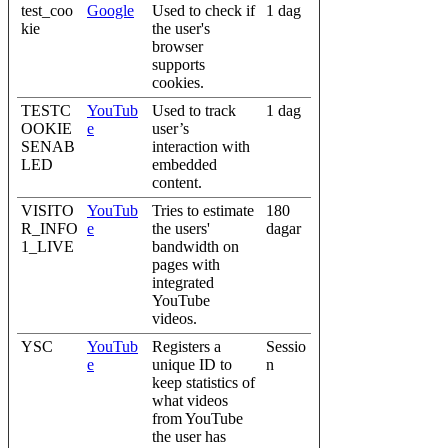
test_coo
Google
Used to check if
1 dag
kie
the user's
browser
supports
cookies.
TESTC
YouTub
Used to track
1 dag
OOKIE
e
user’s
SENAB
interaction with
LED
embedded
content.
VISITO
YouTub
Tries to estimate
180
R_INFO
e
the users'
dagar
1_LIVE
bandwidth on
pages with
integrated
YouTube
videos.
YSC
YouTub
Registers a
Sessio
e
unique ID to
n
keep statistics of
what videos
from YouTube
the user has