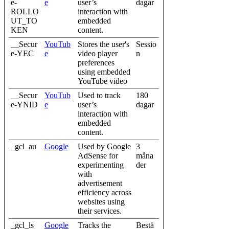
e-
e
user’s
dagar
ROLLO
interaction with
UT_TO
embedded
KEN
content.
__Secur
YouTub
Stores the user's
Sessio
e-YEC
e
video player
n
preferences
using embedded
YouTube video
__Secur
YouTub
Used to track
180
e-YNID
e
user’s
dagar
interaction with
embedded
content.
_gcl_au
Google
Used by Google
3
AdSense for
måna
experimenting
der
with
advertisement
efficiency across
websites using
their services.
_gcl_ls
Google
Tracks the
Bestä