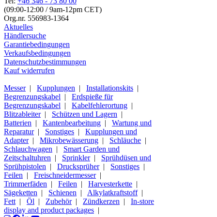
Tel:
+46 346 - 73 80 00
(09:00-12:00 / 9am-12pm CET)
Org.nr. 556983-1364
Aktuelles
Händlersuche
Garantiebedingungen
Verkaufsbedingungen
Datenschutzbestimmungen
Kauf widerrufen
Messer
|
Kupplungen
|
Installationskits
|
Begrenzungskabel
|
Erdspieße für
Begrenzungskabel
|
Kabelfehlerortung
|
Blitzableiter
|
Schützen und Lagern
|
Batterien
|
Kantenbearbeitung
|
Wartung und
Reparatur
|
Sonstiges
|
Kupplungen und
Adapter
|
Mikrobewässerung
|
Schläuche
|
Schlauchwagen
|
Smart Garden und
Zeitschaltuhren
|
Sprinkler
|
Sprühdüsen und
Sprühpistolen
|
Drucksprüher
|
Sonstiges
|
Feilen
|
Freischneidermesser
|
Trimmerfäden
|
Feilen
|
Harvesterkette
|
Sägeketten
|
Schienen
|
Alkylatkraftstoff
|
Fett
|
Öl
|
Zubehör
|
Zündkerzen
|
In-store
display and product packages
|