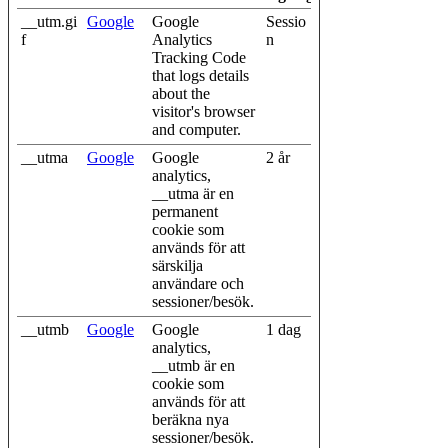
__utm.gi
Google
Google
Sessio
f
Analytics
n
Tracking Code
that logs details
about the
visitor's browser
and computer.
__utma
Google
Google
2 år
analytics,
__utma är en
permanent
cookie som
används för att
särskilja
användare och
sessioner/besök.
__utmb
Google
Google
1 dag
analytics,
__utmb är en
cookie som
används för att
beräkna nya
sessioner/besök.