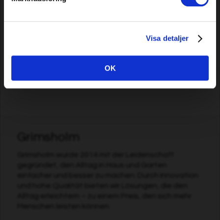
Sägekette Premium Cut 64
Schwertschiene Premium
DL, 0,325 Zoll 0,050 Zoll/1,3
Cut 15" 0,050"/1,3mm .325"
mm
(für Husqvarna)
Visa detaljer
11,09 EUR
14,49 EUR
Auf Lager
Auf Lager
OK
Grimsholm
Grimsholm wurde 2014 mit der Leidenschaft
gegründet, den Alltag in Haus und Garten
einfacher und besser zu machen. Durch Innovation
und hohe Qualität bieten wir Lösungen, die den
Alltag erleichtern – zu einem Preis, den sich mehr
Menschen leisten können.