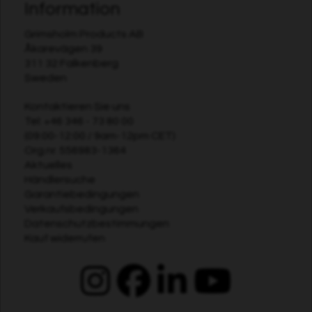
Information
Grimsholm Products AB
Åkarevägen 39
311 32 Falkenberg
Sweden
Kontaktieren Sie uns
Tel:
+46 346 - 73 80 00
(09:00-12:00 / 9am-12pm CET)
Org.nr. 556983-1364
Aktuelles
Händlersuche
Garantiebedingungen
Verkaufsbedingungen
Datenschutzbestimmungen
Kauf widerrufen