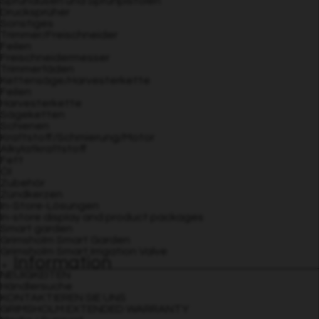
Sprühdüsen und Sprühpistolen
Drucksprüher
Sonstiges
Trimmer/Freischneider
Feilen
Freischneidermesser
Trimmerfäden
Kettensäge/Harvesterkette
Feilen
Harvesterkette
Sägeketten
Schienen
Kraftstoff/Schmierung/Motor
Alkylatkraftstoff
Fett
Öl
Zubehör
Zündkerzen
In-Store-Lösungen
In-store display and product packages
Smart garden
Grimsholm Smart Garden
Grimsholm Smart Irrigation Valve
Information
NEUIGKEITEN
Händlersuche
KONTAKTIEREN SIE UNS
GRIMSHOLM EXTENDED WARRANTY