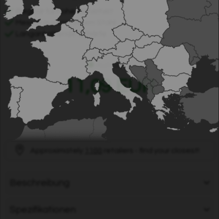
Biegbar für hohe Sicherheit
Messer aus rostfreiem Stahl
Langanhaltende Schärfe
Auf Lager
11,09 EUR
Approximately
1100
retailers - find your closest!
Beschreibung
Spezifikationen