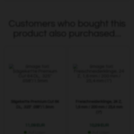
Customers who bought this
product also purchased...
Sägekette Premium Cut 64
Freischneiderklinge, 24 Z,
DL, .325" .058"/1.5mm
1,6 mm / 200 mm / 25,4 mm
(1")
11,09 EUR
10,29 EUR
Auf Lager
Auf Lager