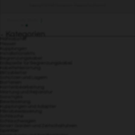
Copyright © 2026
Grimsholm
. Powered by
Zen Cart
Preise inkl. MwSt
Kategorien
Mähroboter
Messer
Kupplungen
Installationskits
Begrenzungskabel
Erdspieße für Begrenzungskabel
Kabelfehlerortung
Blitzableiter
Schützen und Lagern
Batterien
Kantenbearbeitung
Wartung und Reparatur
Sonstiges
Bewässerung
Kupplungen und Adapter
Mikrobewässerung
Schläuche
Schlauchwagen
Smart Garden und Zeitschaltuhren
Sprinkler