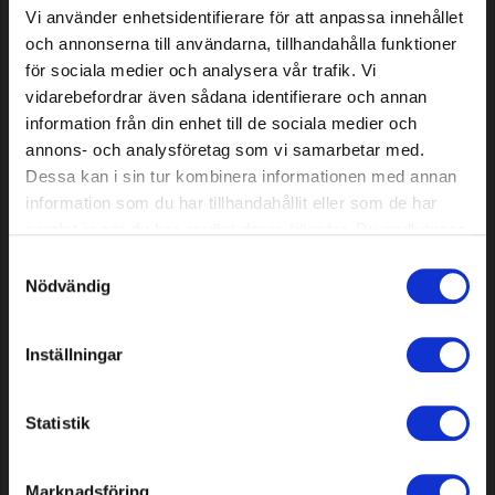
Vi använder enhetsidentifierare för att anpassa innehållet
och annonserna till användarna, tillhandahålla funktioner
för sociala medier och analysera vår trafik. Vi
vidarebefordrar även sådana identifierare och annan
information från din enhet till de sociala medier och
Messer für Belrobotics
Messer für Roborock
annons- och analysföretag som vi samarbetar med.
BIGMOW, 30 Stück
RockMow S/Z & RockNeo Q,
Dessa kan i sin tur kombinera informationen med annan
12 Stück
information som du har tillhandahållit eller som de har
samlat in när du har använt deras tjänster. Du godkänner
15,39 EUR
6,79 EUR
våra cookies vid fortsatt användande av vår webbplats.
Auf Lager
Auf Lager
Samtyckesval
Nödvändig
Inställningar
Statistik
Marknadsföring