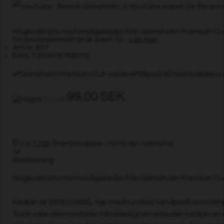
Besök Grimsholm´s Youtube-kanal för fler prod
Högkvalitativ motorsågskedja från Grimsholm Premium Cut-s
för professionellt bruk samt fö...
Läs mer
Art.nr: 807
EAN: 7350076768070
Grimsholm Premium Cut-serien
Slipad till hösta skärpa
99,00 SEK
I lager
Ca
1100
återförsäljare - hitta din närmsta!
Beskrivning
Högkvalitativ motorsågskedja från Grimsholm Premium Cut-s
Kedjan är SEMI CHISEL-typ med rundad tandprofil som läm
Tack vare den rundade tanddesignen erbjuder kedjan en min