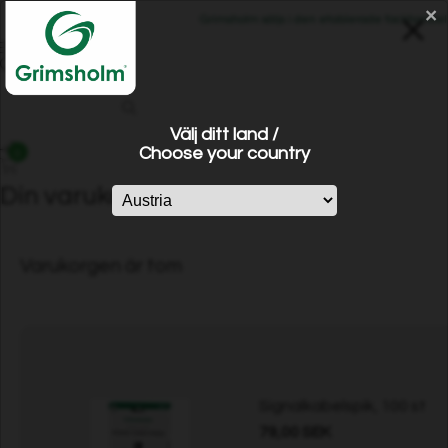
×
Grimsholm säljs i den etablerade fackhandeln 
Välj ditt land /
Choose your country
0
Din varukorg
Varukorgen är tom
Signalkabelspik, 100 st
79,00 SEK