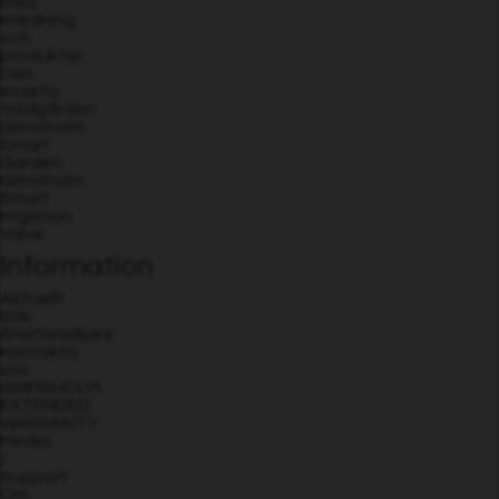
med
inredning
och
produkter
Den
smarta
trädgården
Grimsholm
Smart
Garden
Grimsholm
Smart
Irrigation
Valve
Information
Aktuellt
Sök
återförsäljare
Kontakta
oss
GRIMSHOLM
EXTENDED
WARRANTY
Media
/
Support
Om