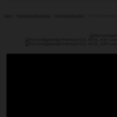
Hem
|
Motorsåg/Skördare
|
Motorsågskedjor
| Motorsågskedja P