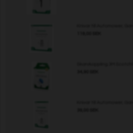
Knivar till Automower, Ga
119,00 SEK
Skarvkoppling 3M Scotchl
34,90 SEK
Knivar till Automower, Ga
39,00 SEK