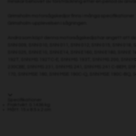
minskar behovet av försträckning efter en period av anvä
Grimsholm motorsågskedjor finns i många specifikationer. 
Grimsholm-upplevelsen i sågningen.
Andra som köpt denna motorsågskedja har angett att de
Stihl 009, Stihl 010, Stihl 011, Stihl 012, Stihl 015, Stihl 018
Stihl 025, Stihl E10, Stihl E14, Stihl E160, Stihl E180, Stihl 
192T, Stihl MS 192TC-E, Stihl MS 193T, Stihl MS 200, Stihl 
230CBE, Stihl MS 231, Stihl MS 241, Stihl MS 241 C-BEM, Sti
170, Stihl MSE 180, Stihl MSE 190C-Q, Stihl MSE 190C-BQ,
Specifikationer
Fraktvikt: 0.1436 kg
Mått: 15 x 8.5 x 2 cm