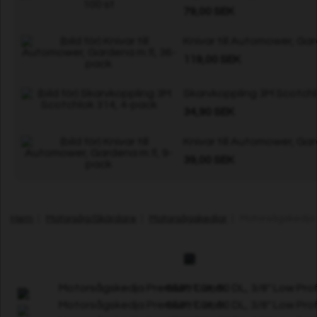
79,00 SEK
Knivar till Automower, Ga
119,00 SEK
Skarvkoppling 3M Scotchl
34,90 SEK
Knivar till Automower, Ga
39,00 SEK
Hem
|
Motorsåg/Skördare
|
Motorsågskedjor
| Motorsågskedja P