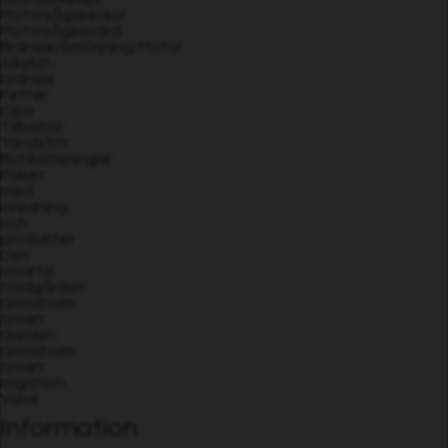
Motorsågskedjor
Motorsågssvärd
Bränsle/Smörjning/Motor
Alkylat-
bränsle
Fetter
Oljor
Tillbehör
Tändstift
Butikslösningar
Paket
med
inredning
och
produkter
Den
smarta
trädgården
Grimsholm
Smart
Garden
Grimsholm
Smart
Irrigation
Valve
Information