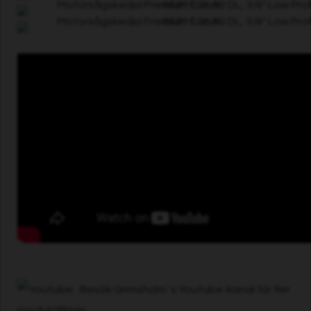
Besök Grimsholm´s Youtube-kanal för fler
produktfilmer.