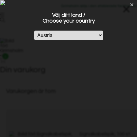
×
Grimsholm säljs i den etablerade fackhandeln 
Välj ditt land /
Choose your country
0
Din varukorg
Varukorgen är tom
Signalkabelspik, 100 st