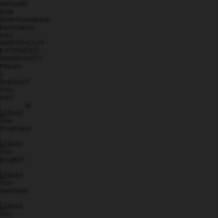
Aktuellt
Sök
återförsäljare
Kontakta
oss
GRIMSHOLM
EXTENDED
WARRANTY
Media
/
Support
Om
oss