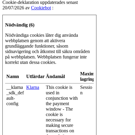
Cookie-deklaration uppdaterades senast
20/07/2026 av
Cookiebot
:
Nödvändig (6)
Nödvändiga cookies låter dig använda
webbplatsen genom att aktivera
grundläggande funktioner, såsom
sidnavigering och åtkomst till säkra områden
på webbplatsen. Webbplatsen fungerar inte
korrekt utan dessa cookies.
Maximal
Namn
Utfärdare
Ändamål
lagringstid
__klarna
Klarna
This cookie is
Sessio
_sdk_def
used in
n
ault-
conjunction with
config
the payment
window - The
cookie is
necessary for
making secure
transactions on