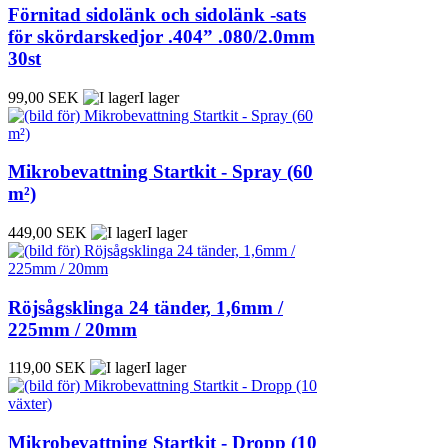
Förnitad sidolänk och sidolänk -sats
för skördarskedjor .404” .080/2.0mm
30st
99,00 SEK
I lager
Mikrobevattning Startkit - Spray (60
m²)
449,00 SEK
I lager
Röjsågsklinga 24 tänder, 1,6mm /
225mm / 20mm
119,00 SEK
I lager
Mikrobevattning Startkit - Dropp (10