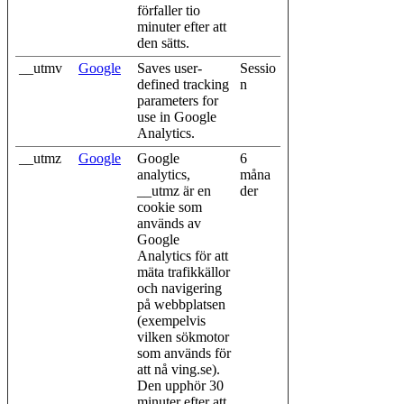
förfaller tio
minuter efter att
den sätts.
__utmv
Google
Saves user-
Sessio
defined tracking
n
parameters for
use in Google
Analytics.
__utmz
Google
Google
6
analytics,
måna
__utmz är en
der
cookie som
används av
Google
Analytics för att
mäta trafikkällor
och navigering
på webbplatsen
(exempelvis
vilken sökmotor
som används för
att nå ving.se).
Den upphör 30
minuter efter att