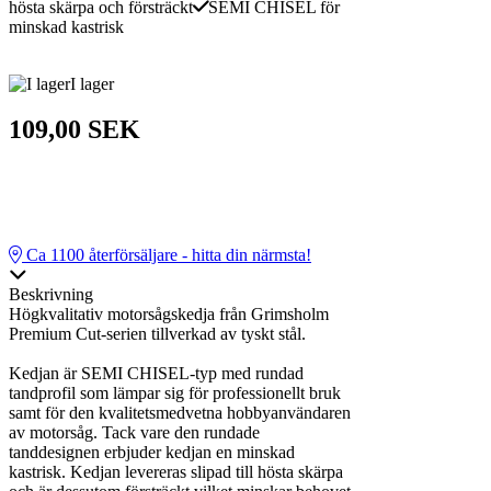
hösta skärpa och försträckt
SEMI CHISEL för
minskad kastrisk
I lager
109,00 SEK
Ca
1100
återförsäljare - hitta din närmsta!
Beskrivning
Högkvalitativ motorsågskedja från Grimsholm
Premium Cut-serien tillverkad av tyskt stål.
Kedjan är SEMI CHISEL-typ med rundad
tandprofil som lämpar sig för professionellt bruk
samt för den kvalitetsmedvetna hobbyanvändaren
av motorsåg. Tack vare den rundade
tanddesignen erbjuder kedjan en minskad
kastrisk. Kedjan levereras slipad till hösta skärpa