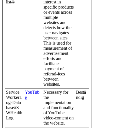
list/#
interest in
specific products
or events across
multiple
websites and
detects how the
user navigates
between sites.
This is used for
measurement of
advertisement
efforts and
facilitates
payment of
referral-fees
between
websites.
Service
YouTub
Necessary for
Bestä
WorkerL
e
the
ndig
ogsData
implementation
base#S
and functionality
WHealth
of YouTube
Log
video-content on
the website.