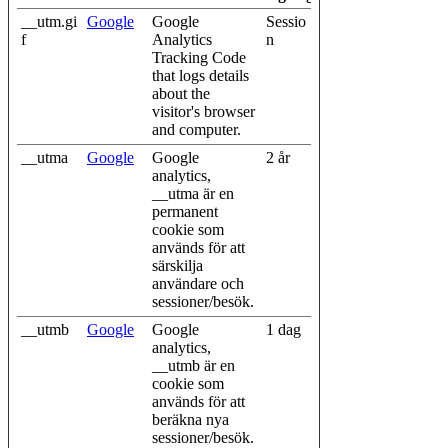
__utm.gi
Google
Google
Sessio
f
Analytics
n
Tracking Code
that logs details
about the
visitor's browser
and computer.
__utma
Google
Google
2 år
analytics,
__utma är en
permanent
cookie som
används för att
särskilja
användare och
sessioner/besök.
__utmb
Google
Google
1 dag
analytics,
__utmb är en
cookie som
används för att
beräkna nya
sessioner/besök.