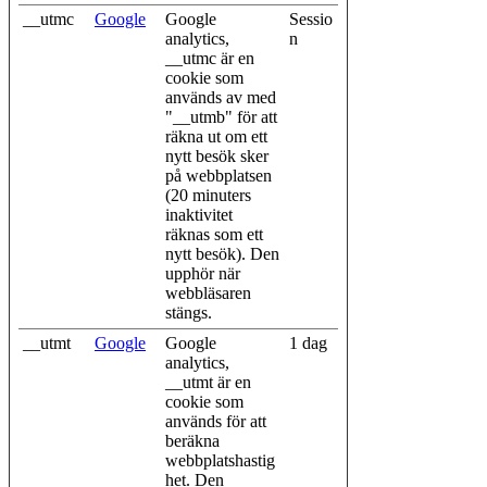
__utmc
Google
Google
Sessio
analytics,
n
__utmc är en
cookie som
används av med
"__utmb" för att
räkna ut om ett
nytt besök sker
på webbplatsen
(20 minuters
inaktivitet
räknas som ett
nytt besök). Den
upphör när
webbläsaren
stängs.
__utmt
Google
Google
1 dag
analytics,
__utmt är en
cookie som
används för att
beräkna
webbplatshastig
het. Den