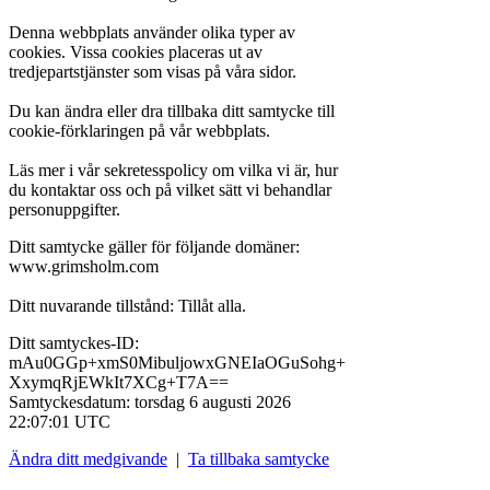
Denna webbplats använder olika typer av
cookies. Vissa cookies placeras ut av
tredjepartstjänster som visas på våra sidor.
Du kan ändra eller dra tillbaka ditt samtycke till
cookie-förklaringen på vår webbplats.
Läs mer i vår sekretesspolicy om vilka vi är, hur
du kontaktar oss och på vilket sätt vi behandlar
personuppgifter.
Ditt samtycke gäller för följande domäner:
www.grimsholm.com
Ditt nuvarande tillstånd: Tillåt alla.
Ditt samtyckes-ID:
mAu0GGp+xmS0MibuljowxGNEIaOGuSohg+
XxymqRjEWkIt7XCg+T7A==
Samtyckesdatum:
torsdag 6 augusti 2026
22:07:01 UTC
Ändra ditt medgivande
|
Ta tillbaka samtycke