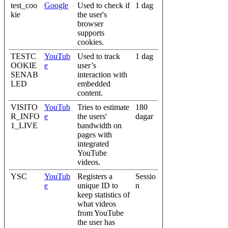
test_coo
Google
Used to check if
1 dag
kie
the user's
browser
supports
cookies.
TESTC
YouTub
Used to track
1 dag
OOKIE
e
user’s
SENAB
interaction with
LED
embedded
content.
VISITO
YouTub
Tries to estimate
180
R_INFO
e
the users'
dagar
1_LIVE
bandwidth on
pages with
integrated
YouTube
videos.
YSC
YouTub
Registers a
Sessio
e
unique ID to
n
keep statistics of
what videos
from YouTube
the user has