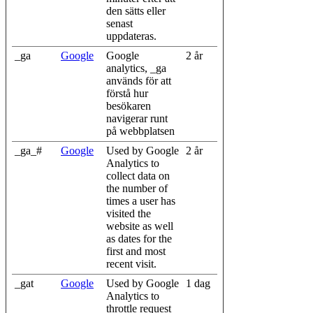
den sätts eller
senast
uppdateras.
_ga
Google
Google
2 år
analytics, _ga
används för att
förstå hur
besökaren
navigerar runt
på webbplatsen
_ga_#
Google
Used by Google
2 år
Analytics to
collect data on
the number of
times a user has
visited the
website as well
as dates for the
first and most
recent visit.
_gat
Google
Used by Google
1 dag
Analytics to
throttle request