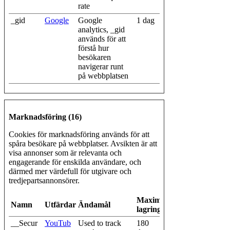
rate
_gid
Google
Google
1 dag
analytics, _gid
används för att
förstå hur
besökaren
navigerar runt
på webbplatsen
Marknadsföring (16)
Cookies för marknadsföring används för att
spåra besökare på webbplatser. Avsikten är att
visa annonser som är relevanta och
engagerande för enskilda användare, och
därmed mer värdefull för utgivare och
tredjepartsannonsörer.
Maximal
Namn
Utfärdare
Ändamål
lagringstid
__Secur
YouTub
Used to track
180