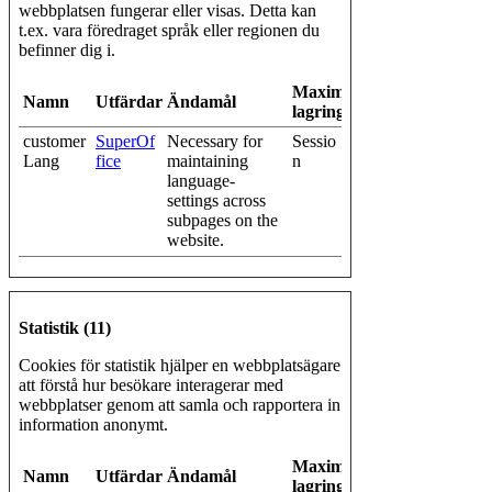
webbplatsen fungerar eller visas. Detta kan
t.ex. vara föredraget språk eller regionen du
befinner dig i.
Maximal
Namn
Utfärdare
Ändamål
lagringstid
customer
SuperOf
Necessary for
Sessio
Lang
fice
maintaining
n
language-
settings across
subpages on the
website.
Statistik (11)
Cookies för statistik hjälper en webbplatsägare
att förstå hur besökare interagerar med
webbplatser genom att samla och rapportera in
information anonymt.
Maximal
Namn
Utfärdare
Ändamål
lagringstid