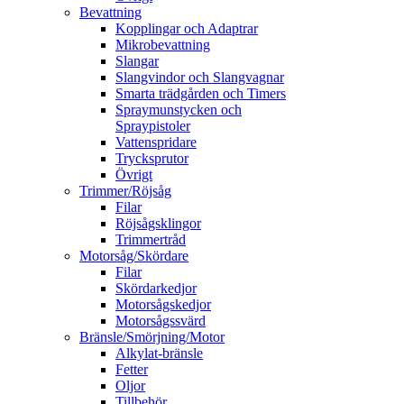
Bevattning
Kopplingar och Adaptrar
Mikrobevattning
Slangar
Slangvindor och Slangvagnar
Smarta trädgården och Timers
Spraymunstycken och
Spraypistoler
Vattenspridare
Trycksprutor
Övrigt
Trimmer/Röjsåg
Filar
Röjsågsklingor
Trimmertråd
Motorsåg/Skördare
Filar
Skördarkedjor
Motorsågskedjor
Motorsågssvärd
Bränsle/Smörjning/Motor
Alkylat-bränsle
Fetter
Oljor
Tillbehör