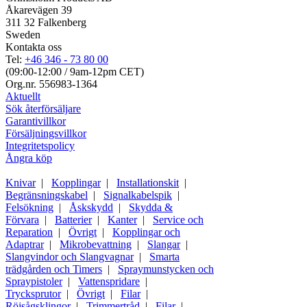
Åkarevägen 39
311 32 Falkenberg
Sweden
Kontakta oss
Tel:
+46 346 - 73 80 00
(09:00-12:00 / 9am-12pm CET)
Org.nr. 556983-1364
Aktuellt
Sök återförsäljare
Garantivillkor
Försäljningsvillkor
Integritetspolicy
Ångra köp
Knivar
|
Kopplingar
|
Installationskit
|
Begränsningskabel
|
Signalkabelspik
|
Felsökning
|
Åskskydd
|
Skydda &
Förvara
|
Batterier
|
Kanter
|
Service och
Reparation
|
Övrigt
|
Kopplingar och
Adaptrar
|
Mikrobevattning
|
Slangar
|
Slangvindor och Slangvagnar
|
Smarta
trädgården och Timers
|
Spraymunstycken och
Spraypistoler
|
Vattenspridare
|
Trycksprutor
|
Övrigt
|
Filar
|
Röjsågsklingor
|
Trimmertråd
|
Filar
|