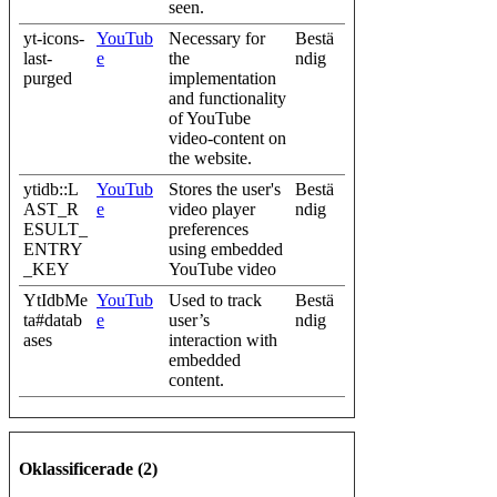
seen.
yt-icons-
YouTub
Necessary for
Bestä
last-
e
the
ndig
purged
implementation
and functionality
of YouTube
video-content on
the website.
ytidb::L
YouTub
Stores the user's
Bestä
AST_R
e
video player
ndig
ESULT_
preferences
ENTRY
using embedded
_KEY
YouTube video
YtIdbMe
YouTub
Used to track
Bestä
ta#datab
e
user’s
ndig
ases
interaction with
embedded
content.
Oklassificerade (2)