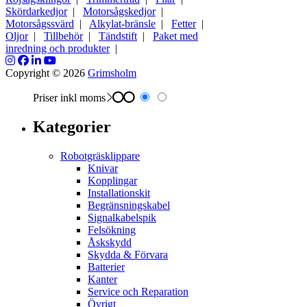
Skördarkedjor
|
Motorsågskedjor
|
Motorsågssvärd
|
Alkylat-bränsle
|
Fetter
|
Oljor
|
Tillbehör
|
Tändstift
|
Paket med
inredning och produkter
|
Copyright © 2026
Grimsholm
Priser inkl moms
Kategorier
Robotgräsklippare
Knivar
Kopplingar
Installationskit
Begränsningskabel
Signalkabelspik
Felsökning
Åskskydd
Skydda & Förvara
Batterier
Kanter
Service och Reparation
Övrigt