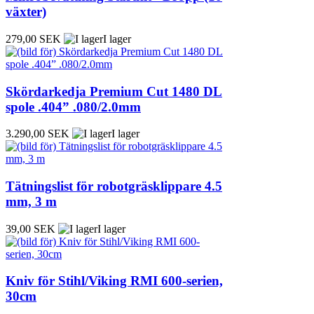
växter)
279,00 SEK
I lager
Skördarkedja Premium Cut 1480 DL
spole .404” .080/2.0mm
3.290,00 SEK
I lager
Tätningslist för robotgräsklippare 4.5
mm, 3 m
39,00 SEK
I lager
Kniv för Stihl/Viking RMI 600-serien,
30cm