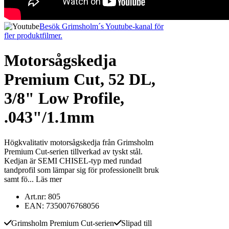
Besök Grimsholm´s Youtube-kanal för
fler produktfilmer.
Motorsågskedja
Premium Cut, 52 DL,
3/8" Low Profile,
.043"/1.1mm
Högkvalitativ motorsågskedja från Grimsholm
Premium Cut-serien tillverkad av tyskt stål.
Kedjan är SEMI CHISEL-typ med rundad
tandprofil som lämpar sig för professionellt bruk
samt fö...
Läs mer
Art.nr: 805
EAN: 7350076768056
Grimsholm Premium Cut-serien
Slipad till