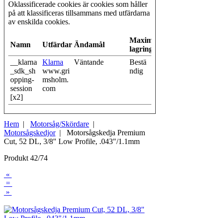
Oklassificerade cookies är cookies som håller
på att klassificeras tillsammans med utfärdarna
av enskilda cookies.
Maximal
Namn
Utfärdare
Ändamål
lagringstid
__klarna
Klarna
Väntande
Bestä
_sdk_sh
www.gri
ndig
opping-
msholm.
session
com
[x2]
Hem
|
Motorsåg/Skördare
|
Motorsågskedjor
| Motorsågskedja Premium
Cut, 52 DL, 3/8" Low Profile, .043"/1.1mm
Produkt 42/74
«
=
»