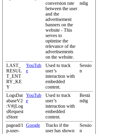
conversion rate
ndig
between the user
and the
advertisement
banners on the
website - This
serves to
optimise the
relevance of the
advertisements
on the website.
LAST_
YouTub
Used to track
Sessio
RESUL
e
user’s
n
T_ENT
interaction with
RY_KE
embedded
Y
content.
LogsDat
YouTub
Used to track
Bestä
abaseV2
e
user’s
ndig
:V#||Log
interaction with
sRequest
embedded
sStore
content.
pagead/1
Google
Tracks if the
Sessio
p-user-
user has shown
n