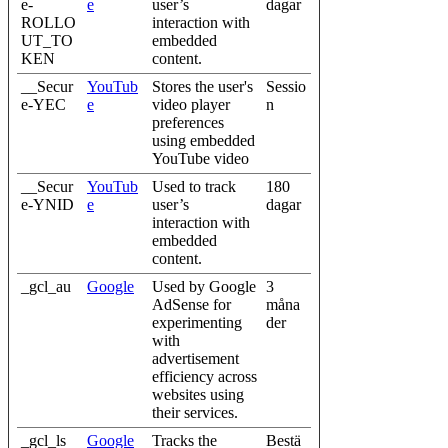
e-
e
user’s
dagar
ROLLO
interaction with
UT_TO
embedded
KEN
content.
__Secur
YouTub
Stores the user's
Sessio
e-YEC
e
video player
n
preferences
using embedded
YouTube video
__Secur
YouTub
Used to track
180
e-YNID
e
user’s
dagar
interaction with
embedded
content.
_gcl_au
Google
Used by Google
3
AdSense for
måna
experimenting
der
with
advertisement
efficiency across
websites using
their services.
_gcl_ls
Google
Tracks the
Bestä