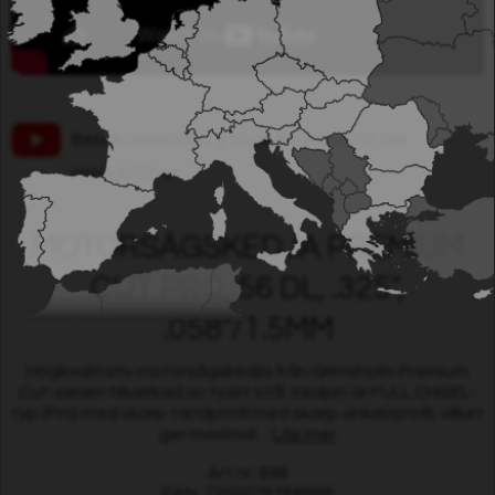
Besök Grimsholm´s Youtube-kanal för fler
produktfilmer.
MOTORSÅGSKEDJA PREMIUM
CUT PRO, 56 DL, .325",
.058"/1.5MM
Högkvalitativ motorsågskedja från Grimsholm Premium
Cut-serien tillverkad av tyskt stål. Kedjan är FULL CHISEL-
typ (Pro) med skarp tandprofil med skarp vinkel/profil, vilket
ger maximal ...
Läs mer
Art.nr: 898
EAN: 7350076768988