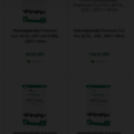
Motorsågskedja Premium
Motorsågskedja Premium Cut
Cut, 45 DL, 3/8" Low Profile,
Pro, 62 DL, .325", .063"/1.6mm
.050"/1.3mm
99,00 SEK
139,00 SEK
I lager
I lager
Motorsågskedja Premium
Motorsågskedja Premium