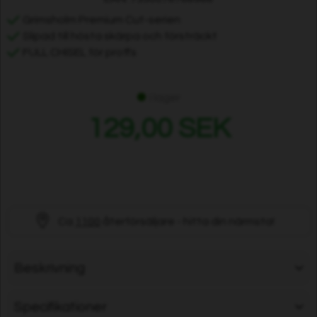
Grimsholm Premium Cut-serien
Slipad till hösta skärpa och försträckt
FULL CHISEL för proffs
I lager
129,00 SEK
Ca
1100
återförsäljare - hitta din närmsta!
Beskrivning
Specifikationer