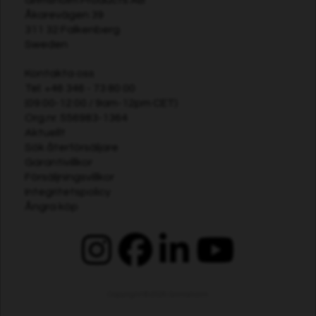
Åkarevägen 39
311 32 Falkenberg
Sweden
Kontakta oss
Tel:
+46 346 - 73 80 00
(09:00-12:00 / 9am-12pm CET)
Org.nr. 556983-1364
Aktuellt
Sök återförsäljare
Garantivillkor
Försäljningsvillkor
Integritetspolicy
Ångra köp
Copyright © 2026
Grimsholm