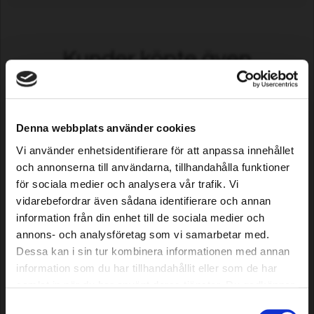
Kunder köpte även
Denna webbplats använder cookies
Vi använder enhetsidentifierare för att anpassa innehållet
och annonserna till användarna, tillhandahålla funktioner
för sociala medier och analysera vår trafik. Vi
vidarebefordrar även sådana identifierare och annan
information från din enhet till de sociala medier och
Motorsågskedja Premium
Motorsågskedja Premium
Cut, 53 DL, 3/8" Low Profile,
Cut, 60 DL, 3/8" Low Profile,
annons- och analysföretag som vi samarbetar med.
.050"/1.3mm
.050"/1.3mm
Dessa kan i sin tur kombinera informationen med annan
information som du har tillhandahållit eller som de har
109,00 SEK
119,00 SEK
samlat in när du har använt deras tjänster. Du godkänner
I lager
I lager
våra cookies vid fortsatt användande av vår webbplats.
Samtyckesval