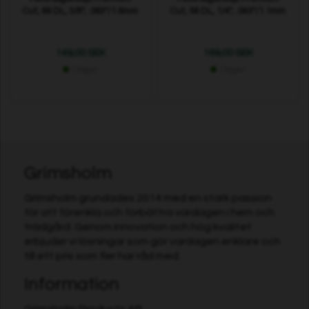
Cut, 66 DL, 3/8", .063"/1.6mm
Cut, 56 DL, 1/4", .043"/1.1mm
149,00 SEK
169,00 SEK
I lager
I lager
Grimsholm
Grimsholm grundades 2014 med en stark passion
för att förenkla och förbättra vardagen i hem och
trädgård. Genom innovation och hög kvalitet
erbjuder vi lösningar som gör vardagen enklare och
till ett pris som fler har råd med.
Information
Grimsholm Products AB