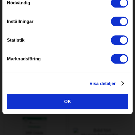
Nödvändig
Inställningar
Statistik
Marknadsföring
Motorsågskedja Premium
Motorsågskedja Premium
Cut, 50 DL, 3/8" Low Profile,
Cut, 60 DL, 1/4", .043"/1.1mm
.043"/1.1mm
Visa detaljer
109,00 SEK
179,00 SEK
I lager
I lager
OK