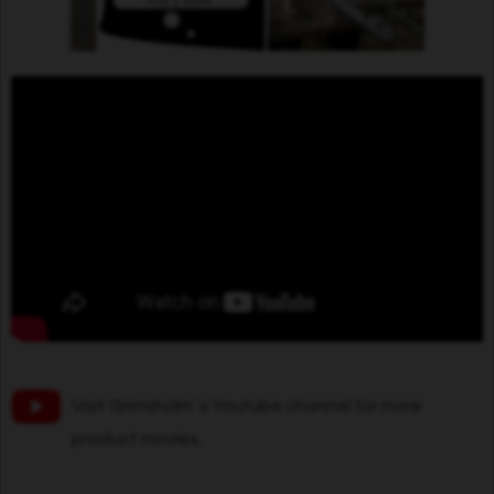
Visit Grimsholm´s Youtube channel for more
product movies.