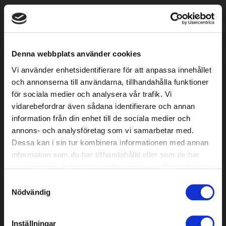
Denna webbplats använder cookies
Approximately
1100
retailers - find your closest!
Vi använder enhetsidentifierare för att anpassa innehållet
och annonserna till användarna, tillhandahålla funktioner
Opis
för sociala medier och analysera vår trafik. Vi
vidarebefordrar även sådana identifierare och annan
Specifications
information från din enhet till de sociala medier och
annons- och analysföretag som vi samarbetar med.
Dessa kan i sin tur kombinera informationen med annan
information som du har tillhandahållit eller som de har
Customers who bought this
samlat in när du har använt deras tjänster. Du godkänner
product also purchased...
våra cookies vid fortsatt användande av vår webbplats.
Samtyckesval
Nödvändig
Inställningar