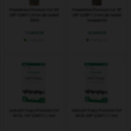
Prowadnica Premium Cut 20"
Prowadnica Premium Cut 18"
3/8" 0,063"/1,6 mm (do modeli
3/8" 0,058"/1,5 mm (do modeli
Stihl)
Husqvarna)
17,09 EUR
15,39 EUR
Dostępne
Dostępne
Łańcuch tnący Premium Cut
Łańcuch tnący Premium Cut
44 DL 1/4" 0,043"/1,1 mm
46 DL 3/8" 0,043"/1,1 mm