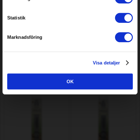
Statistik
Marknadsföring
Łańcuch tnący Premium Cut
Łańcuch tnący Premium Cut
52 DL 1/4" 0,043"/1,1 mm
67 DL 0,325" 0,050"/1,3 mm
Visa detaljer
12,79 EUR
11,99 EUR
Dostępne
Dostępne
OK