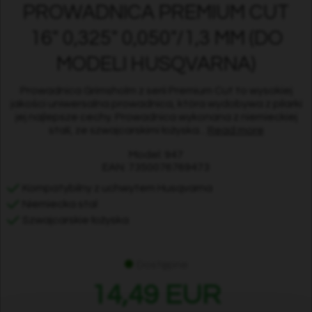
PROWADNICA PREMIUM CUT
16" 0,325" 0,050"/1,3 MM (DO
MODELI HUSQVARNA)
Prowadnica Grimsholm z serii Premium Cut to wysokiej
jakości uniwersalna prowadnica, która wydobywa z pilarki
jej najlepsze cechy. Prowadnica wykonana z niemieckiej
stali, ze szwajcarskimi łożyska...
Read more
Model: 947
EAN: 7350076769473
Kompatybilny z uchwytem Husqvarna
Niemiecka stal
Szwajcarskie łożyska
Dostępne
14,49 EUR