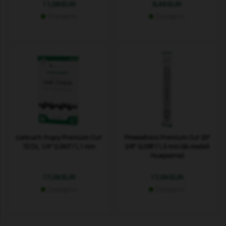
11,09 EUR
8,49 EUR
Dostępne
Dostępne
Łańcuch tnący Premium Cut
Prowadnica Premium Cut 20"
72 DL 1/4" 0,043"/1,1 mm
3/8" 0,058"/1,5 mm (do modeli
Husqvarna)
17,09 EUR
17,09 EUR
Dostępne
Dostępne