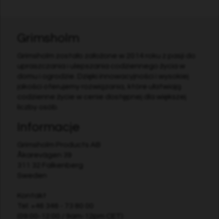
Grimsholm
Grimsholm zostało założone w 2014 roku z pasji do
upraszczania i ulepszania codziennego życia w
domu i ogrodzie. Dzięki innowacyjności i wysokiej
jakości oferujemy rozwiązania, które ułatwiają
codzienne życie w cenie dostępnej dla większej
liczby osób.
Informacje
Grimsholm Products AB
Åkarevägen 39
311 32 Falkenberg
Sweden
Kontakt
Tel:
+46 346 - 73 80 00
(09:00-12:00 / 9am-12pm CET)