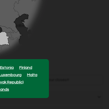
ut
ągnięty
a ryzyka odbicia
Estonia
Finland
Luxembourg
Malta
mately
1100
retailers - find your closest!
ovak Republic)
lands