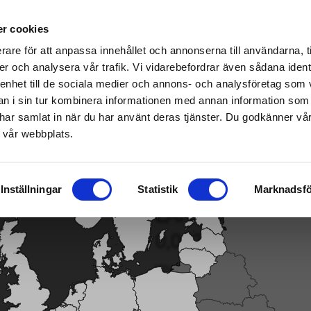
h specjalistycznych Home & Garden – kliknij tutaj, aby znaleźć najbliższy sklep
r cookies
rare för att anpassa innehållet och annonserna till användarna, t
er och analysera vår trafik. Vi vidarebefordrar även sådana ident
 enhet till de sociala medier och annons- och analysföretag som 
Pilarka/Kombajn zrębowy
|
Paliwo/Smarowanie/Silnik
Smart garden
 i sin tur kombinera informationen med annan information som
de har samlat in när du har använt deras tjänster. Du godkänner v
 vår webbplats.
 Łańcuch tnący Premium Cut 68 DL 0,325" 0,063"/1,6 mm
Inställningar
Statistik
Marknadsfö
ŁAŃCUCH TNĄCY 
0,063"/1,6 MM
Wysokiej jakości łańcuch tnący
Łańcuch typu SEMI CHISEL z z
profesjonalnego...
Read more