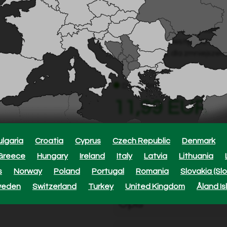
Model: 882
EAN: 7350076768827
Seria Grimsholm Premium C
Naostrzony i wstępnie naci
SEMI CHISEL dla zmniejszeni
Dostępne
11,99 EUR
ulgaria
Croatia
Cyprus
Czech Republic
Denmark
Greece
Hungary
Ireland
Italy
Latvia
Lithuania
Approxi
s
Norway
Poland
Portugal
Romania
Slovakia (Sl
weden
Switzerland
Turkey
United Kingdom
Åland Is
Opis