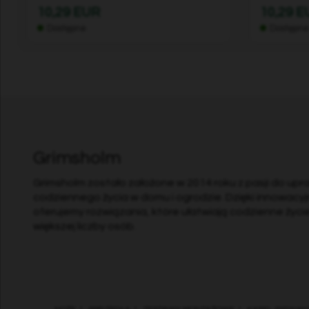
10,29 EUR
10,29 
Dostępne
Dostępn
Grimsholm
Grimsholm zostało założone w 2014 roku z pasji do upr
codziennego życia w domu i ogrodzie. Dzięki innowacyjn
oferujemy rozwiązania, które ułatwiają codzienne życi
większej liczby osób.