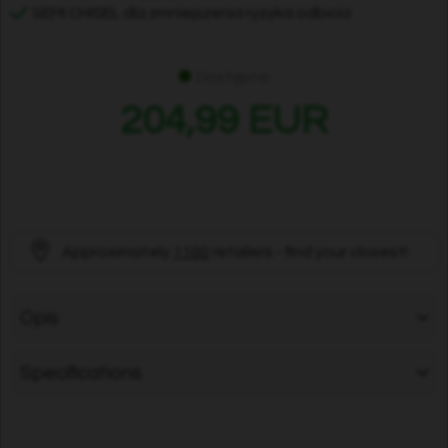
SEMI CHISEL dla zmniejszenia ryzyka odbicia
Dostępne
204,99 EUR
Approximately
1100
retailers - find your closest!
Opis
Specifications