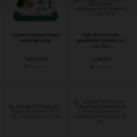
Zestaw instalacyjny robota
Żyłka do przycinarki,
koszącego, Large
gwiaździsta, czerwona, 2,7
mm, 70 m
188,29 EUR
11,99 EUR
Dostępne
Dostępne