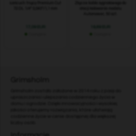
Łańcuch tnący Premium Cut
Złącze kabla sygnałowego do
72 DL 1/4" 0,043"/1,1 mm
stacji ładowania modelu
Automower, 50 szt.
17,09 EUR
19,69 EUR
Dostępne
Dostępne
Grimsholm
Grimsholm zostało założone w 2014 roku z pasji do
upraszczania i ulepszania codziennego życia w
domu i ogrodzie. Dzięki innowacyjności i wysokiej
jakości oferujemy rozwiązania, które ułatwiają
codzienne życie w cenie dostępnej dla większej
liczby osób.
Informacje