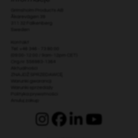
Grimsholm Products AB
Åkarevägen 39
311 32 Falkenberg
Sweden
Kontakt
Tel:
+46 346 - 73 80 00
(09:00-12:00 / 9am-12pm CET)
Org.nr. 556983-1364
Aktualności
ZNAJDŹ SPRZEDAWCĘ
Warunki gwarancji
Warunki sprzedaży
Polityka prywatności
Anuluj zakup