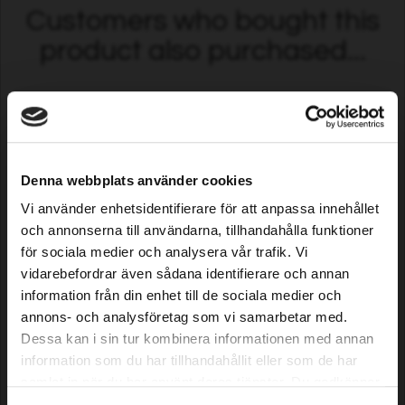
Customers who bought this
product also purchased...
Denna webbplats använder cookies
Vi använder enhetsidentifierare för att anpassa innehållet
och annonserna till användarna, tillhandahålla funktioner
för sociala medier och analysera vår trafik. Vi
Krawędzie do robotów
Kolce do kabli sygnałowych,
vidarebefordrar även sådana identifierare och annan
koszących, 1 m, 5 szt.
100 szt.
information från din enhet till de sociala medier och
annons- och analysföretag som vi samarbetar med.
21,29 EUR
6,79 EUR
Dessa kan i sin tur kombinera informationen med annan
Niedostępne
Dostępne
information som du har tillhandahållit eller som de har
samlat in när du har använt deras tjänster. Du godkänner
Info
våra cookies vid fortsatt användande av vår webbplats.