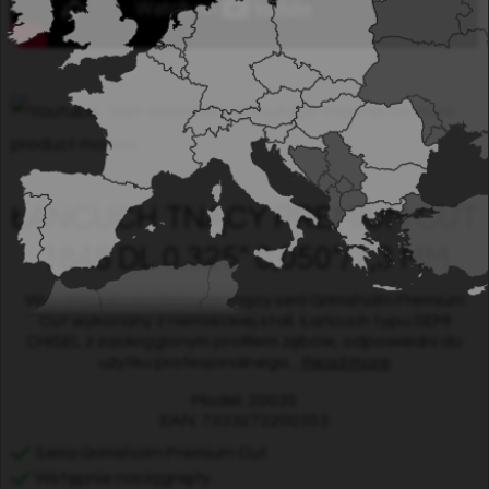
Visit Grimsholm´s Youtube channel for more
product movies.
ŁAŃCUCH TNĄCY PREMIUM CUT
1848 DL 0,325" 0,050"/1,3 MM
Wysokiej jakości łańcuch tnący serii Grimsholm Premium
Cut wykonany z niemieckiej stali. Łańcuch typu SEMI
CHISEL z zaokrąglonym profilem zębów, odpowiedni do
użytku profesjonalnego...
Read more
Model: 20035
EAN: 7333272200353
Seria Grimsholm Premium Cut
Wstępnie naciągnięty