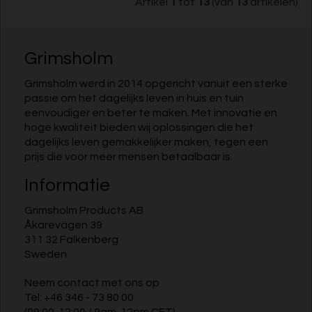
Artikel
1
tot
13
(van
13
artikelen)
Grimsholm
Grimsholm werd in 2014 opgericht vanuit een sterke
passie om het dagelijks leven in huis en tuin
eenvoudiger en beter te maken. Met innovatie en
hoge kwaliteit bieden wij oplossingen die het
dagelijks leven gemakkelijker maken, tegen een
prijs die voor meer mensen betaalbaar is.
Informatie
Grimsholm Products AB
Åkarevägen 39
311 32 Falkenberg
Sweden
Neem contact met ons op
Tel:
+46 346 - 73 80 00
(09:00-12:00 / 9am-12pm CET)