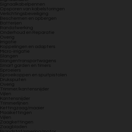
Signaalkabelpennen
Opsporen van kabelstoringen
Verlichtingsbeveiliging
Beschermen en opbergen
Batterijen
Randafwerking
Onderhoud en Reparatie
Overig
Irrigatie
Koppelingen en adapters
Micro-irrigatie
Slangen
Slangentransportwagens
Smart garden en timers
Sproeiers
Sproeikoppen en spuitpistolen
Drukspuiten
Overig
Trimmer/kantensnijder
Vijlen
Kantensnijder
Trimmerlijnen
Kettingzaag/maaier
Maaikettingen
Vijlen
Zaagkettingen
Zaagbladen
Brandstof/smering/motor