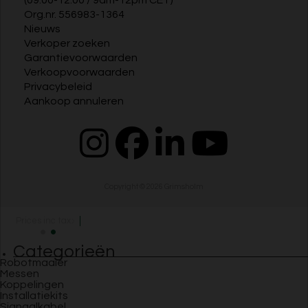
Org.nr. 556983-1364
Nieuws
Verkoper zoeken
Garantievoorwaarden
Verkoopvoorwaarden
Privacybeleid
Aankoop annuleren
Copyright © 2026
Grimsholm
Prices inc tax
Categorieën
Robotmaaier
Messen
Koppelingen
Installatiekits
Signaalkabel