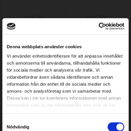
Model: 7013
Model: 7014
84,99 EUR
93,49 EUR
In voorraad
In voorraad
Denna webbplats använder cookies
Vi använder enhetsidentifierare för att anpassa innehållet
och annonserna till användarna, tillhandahålla funktioner
för sociala medier och analysera vår trafik. Vi
vidarebefordrar även sådana identifierare och annan
information från din enhet till de sociala medier och
annons- och analysföretag som vi samarbetar med.
Chassisdraadinsteekset voor
Chassi schroefdraadinzetset voor
Dessa kan i sin tur kombinera informationen med annan
robotmaaier, 4 stuks
robotmaaier, 100 stuks
information som du har tillhandahållit eller som de har
samlat in när du har använt deras tjänster. Du godkänner
våra cookies vid fortsatt användande av vår webbplats.
Model: 7030
Model: 7032
Samtyckesval
3,39 EUR
59,99 EUR
Nödvändig