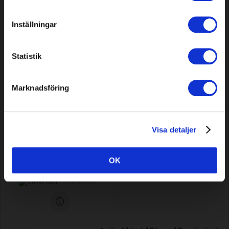
In voorraad
In voorraad
Inställningar
Statistik
Marknadsföring
Adapter voor kabellegmachine,
Husqvarna CL400 & CL400i
Visa detaljer
OK
Model: 7050
80,59 EUR
Uitverkocht