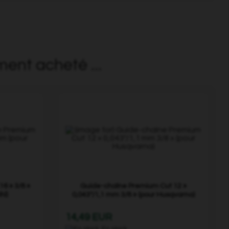
ment acheté ...
6 » 3/8 »
Guide-chaîne Premium Cut 12 »
hl)
0,043"/1,1 mm 3/8 » (pour Husqvarna)
14,49 EUR
En stock