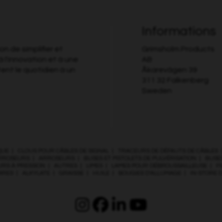
Informations
n de simplifier et
Grimsholm Products
à l'innovation et à une
AB
tent le quotidien à un
Åkarevägen 39
311 32 Falkenberg
Sweden
QUE
|
CLOUS POUR CÂBLES DE SIGNAL
|
TRACEURS DE DÉFAUTS DE CÂBLES
RROSEURS
|
ARROSEURS
|
BUSES ET PISTOLETS DE PULVÉRISATION
|
BUSES
URS À PRESSION
|
AUTRES
|
LIMES
|
LAMES POUR DÉBROUSSAILLEUSE
|
F
IRES
|
ALKYLATE
|
GRAISSE
|
HUILE
|
BOUGIES D’ALLUMAGE
|
IN-STORE 