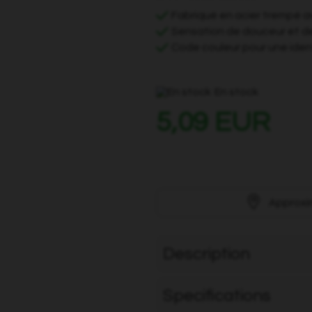
Fabriqué en acier trempé a
Sensation de douceur et de
Code couleur pour une ident
En stock
5,09 EUR
Approxi
Description
Specifications