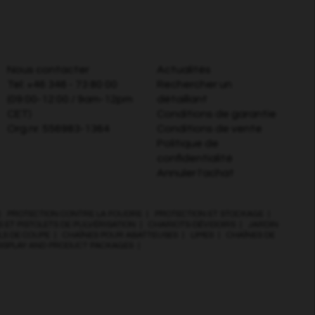
Nous contacter
Actualités
Tel:
+46 346 - 73 80 00
Rechercher un
(09:00-12:00 / 9am-12pm
détaillant
CET)
Conditions de garantie
Org.nr. 556983-1364
Conditions de vente
Politique de
confidentialité
Annuler l'achat
|
PROTECTION CONTRE LA FOUDRE
|
PROTECTION ET STOCKAGE
|
 ET PISTOLETS DE PULVÉRISATION
|
CHARIOTS-DÉVIDOIRS
|
JARDIN
ILS DE COUPE
|
CHAÎNES POUR ABATTEUSES
|
LIMES
|
CHAÎNES DE
DISPLAY AND PRODUCT PACKAGES
|