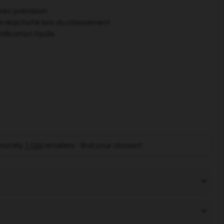
vec précision
 réactivité lors du classement
ification facile
mately
1100
retailers - find your closest!