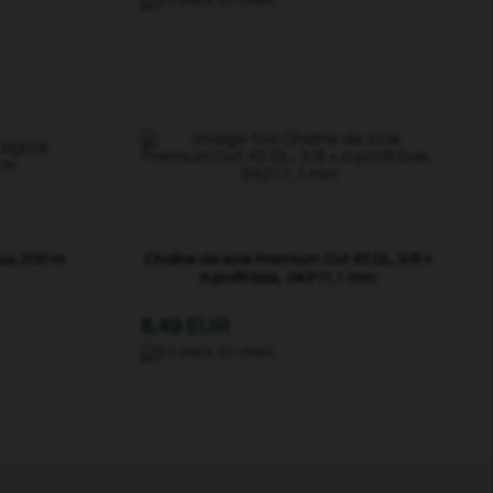
us, 200 m
Chaîne de scie Premium Cut 45 DL, 3/8 »
à profil bas, .043"/1,1 mm
8,49 EUR
En stock