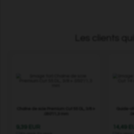
Les clients qu
Chaîne de scie Premium Cut 55 DL, 3/8 »
Guide-ch
.050"/1,3 mm
.0
9,39 EUR
14,49 
En stock