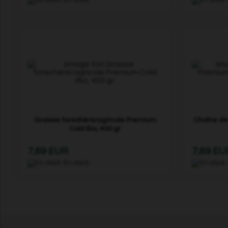
Graisse forestière/agricole Premium
Chaîne de 
Cold Bio, 400 gr
7,69 EUR
7,69 EU
En stock