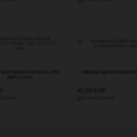
scie Premium Cut 40 DL, 3/8 »
Câble de signal Standard Pl
.043"/1,1 mm
R
62,59 EUR
En stock
En stock