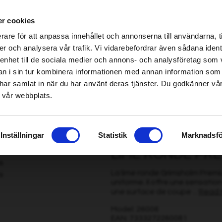
be found!
s spécialisés Home & Garden – cliquez ici pour trouver le magasin le plus proche
r cookies
imsholm.com/includes/templates/plusmall37/cssmap-europe/d
be found!
rare för att anpassa innehållet och annonserna till användarna, t
imsholm.com/includes/templates/plusmall37/cssmap-europe/d
er och analysera vår trafik. Vi vidarebefordrar även sådana ident
 enhet till de sociala medier och annons- och analysföretag som 
onçonneuse/Abatteuse
|
Carburant/Lubrification/Moteur
Smart garden
 i sin tur kombinera informationen med annan information som
de har samlat in när du har använt deras tjänster. Du godkänner v
 vår webbplats.
m Cut 4,0 mm, 3 pcs
Inställningar
Statistik
Marknadsfö
LIME RONDE PRE
La lime ronde Grimsholm Prem
uniforme. Il offre une sensation
une surface de coupe ...
Read 
Model: 26008
EAN: 7333272260081