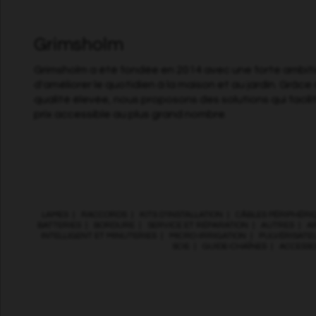
Grimsholm
Grimsholm a été fondée en 2014 avec une forte ambitio
d'améliorer le quotidien à la maison et au jardin. Grâce 
qualité élevée, nous proposons des solutions qui facili
prix accessible au plus grand nombre.
LAMES
|
RACCORDS
|
KITS D’INSTALLATION
|
CÂBLES PÉRIPHÉRI
BATTERIES
|
BORDURE
|
SERVICE ET RÉPARATION
|
AUTRES
|
A
INTELLIGENT ET MINUTERIES
|
MICRO-IRRIGATION
|
PULVÉRISATE
SCIE
|
GUIDE-CHAÎNES
|
ACCESSO