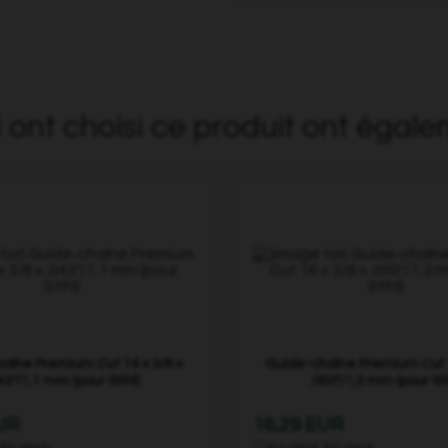
i ont choisi ce produit ont égale
aîne Premium Cut 14 » 3/8 »
Guide-chaîne Premium Cut 1
43"/1,1 mm (pour Stihl)
.050"/1,3 mm (pour Sti
EUR
16,29 EUR
En stock
En stock