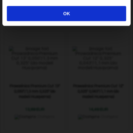
11,09 EUR
230,79 EUR
OK
Dostępne
Dostępne
Prowadnica Premium Cut 13"
Prowadnica Premium Cut 12"
0,050"/1,3 mm 0,325" (do
0,325" 0,043"/1,1 mm (do
modeli Husqvarna)
modeli Husqvarna)
13,69 EUR
14,49 EUR
Dostępne
Dostępne