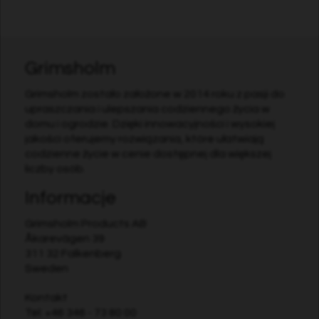
Grimsholm
Grimsholm zostało założone w 2014 roku z pasji do
upraszczania i ulepszania codziennego życia w
domu i ogrodzie. Dzięki innowacyjności i wysokiej
jakości oferujemy rozwiązania, które ułatwiają
codzienne życie w cenie dostępnej dla większej
liczby osób.
Informacje
Grimsholm Products AB
Åkarevägen 39
311 32 Falkenberg
Sweden
Kontakt
Tel:
+46 346 - 73 80 00