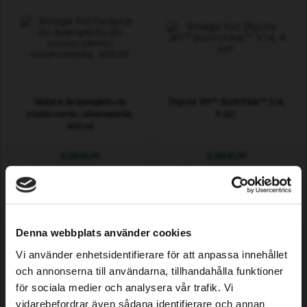
Nożyce do żywopłotu do
Złącze 3M™ Scotchlok™ 314,
czyszczenia i smarowania,
4 szt.
400 ml
5,09 EUR
2,99 EUR
Dostępne
Dostępne
Denna webbplats använder cookies
Vi använder enhetsidentifierare för att anpassa innehållet
och annonserna till användarna, tillhandahålla funktioner
för sociala medier och analysera vår trafik. Vi
vidarebefordrar även sådana identifierare och annan