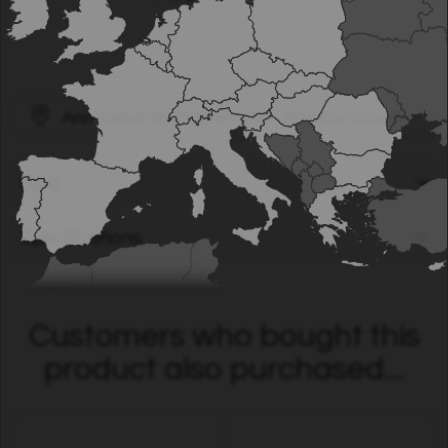
Approximately
1100
retailers - find your closest!
Opis
Specifications
Customers who bought this
product also purchased...