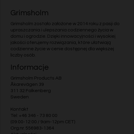
Grimsholm
Grimsholm zostało założone w 2014 roku z pasji do
upraszczania i ulepszania codziennego życia w
domu i ogrodzie. Dzięki innowacyjności i wysokiej
jakości oferujemy rozwiązania, które ułatwiają
codzienne życie w cenie dostępnej dla większej
liczby osób.
Informacje
Grimsholm Products AB
Åkarevägen 39
311 32 Falkenberg
Sweden
Kontakt
Tel:
+46 346 - 73 80 00
(09:00-12:00 / 9am-12pm CET)
Org.nr. 556983-1364