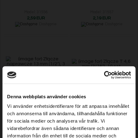
Model: 31556
Model: 31557
2,59 EUR
2,19 EUR
Dostępne
Dostępne
Złącze naprawcze 13 mm (1/2"),
Złącze T 4,6 mm (3/16"), 10 szt.
Denna webbplats använder cookies
3 szt.
Vi använder enhetsidentifierare för att anpassa innehållet
och annonserna till användarna, tillhandahålla funktioner
Model: 31558
Model: 31559
för sociala medier och analysera vår trafik. Vi
2,99 EUR
2,59 EUR
vidarebefordrar även sådana identifierare och annan
Dostępne
Dostępne
information från din enhet till de sociala medier och