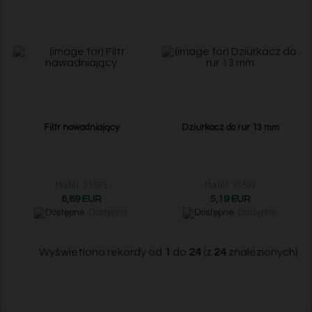
Filtr nawadniający
Dziurkacz do rur 13 mm
Model: 31595
Model: 31599
6,89 EUR
5,19 EUR
Dostępne
Dostępne
Wyświetlono rekordy od
1
do
24
(z
24
znalezionych)