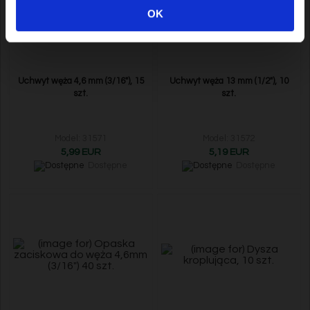
OK
Uchwyt węża 4,6 mm (3/16"), 15
Uchwyt węża 13 mm (1/2"), 10
szt.
szt.
Model: 31571
Model: 31572
5,99 EUR
5,19 EUR
Dostępne
Dostępne