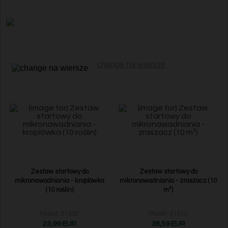
change na wiersze
Zestaw startowy do
Zestaw startowy do
mikronawadniania - kroplówka
mikronawadniania - zraszacz (10
(10 roślin)
m²)
Model: 31500
Model: 31510
23,99 EUR
38,59 EUR