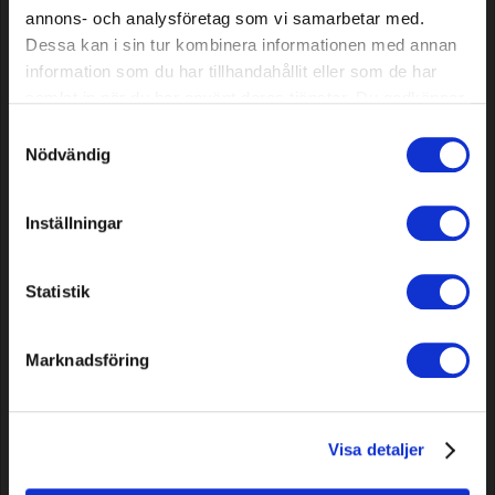
annons- och analysföretag som vi samarbetar med.
Dessa kan i sin tur kombinera informationen med annan
information som du har tillhandahållit eller som de har
samlat in när du har använt deras tjänster. Du godkänner
våra cookies vid fortsatt användande av vår webbplats.
Samtyckesval
Nödvändig
Inställningar
Złącze T 13 mm (1/2"), 2 szt.
Złącze L 13 mm (1/2"), 2 szt.
Statistik
Model: 31560
Model: 31561
2,59 EUR
3,49 EUR
Marknadsföring
Dostępne
Dostępne
Visa detaljer