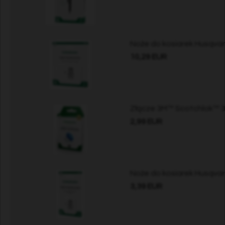
Noże do kosiarek Husqvar
10,29 EUR
Złącze 3M™ Scotchlok™ 31
2,99 EUR
Noże do kosiarek Husqvar
3,39 EUR