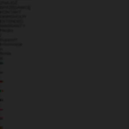
ZNAJDŹ
SPRZEDAWCĘ
KONTAKT
GRIMSHOLM
EXTENDED
WARRANTY
Media
/
Support
Informacje
o
firmie