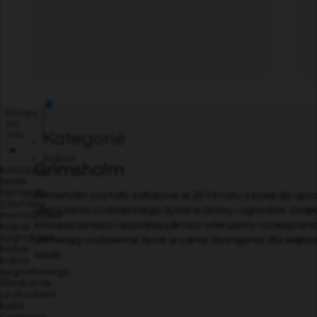
Prices
inc
tax
Kategorie
Robot
Grimsholm
koszący
Noże
Sprzęgła
Grimsholm zostało założone w 2014 roku z pasji do upra
Zestawy
ulepszania codziennego życia w domu i ogrodzie. Dzięk
montażowe
innowacyjności i wysokiej jakości oferujemy rozwiązani
Kabel
sygnałowy
ułatwiają codzienne życie w cenie dostępnej dla większ
Kolce
osób.
kabla
sygnałowego
Śledzenie
uszkodzeń
kabli