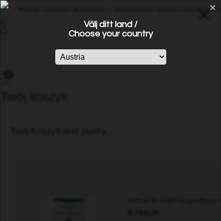
×
Produkty Grimsholm są dostępne w renomowanych sklepach specjalistycznych
Välj ditt land /
Choose your country
0
Twój koszyk
Twój koszyk jest pusty…
Kolce do kabli sygnałowyc
6,79 EUR