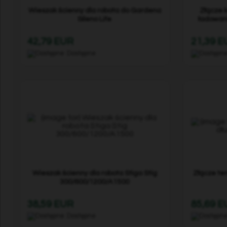
Wieszak ścienny dla robota do Gardena
Złącze 
Sileno Life
ładowan
42,79 EUR
21,39 
Dostępne
Wieszak ścienny dla robota Stiga Stig
Złącze te
300/600/1200/A1500
38,59 EUR
85,69 
Dostępne