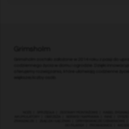
Grimsholm
Grimsholm zostało założone w 2014 roku z pasji do upr
codziennego życia w domu i ogrodzie. Dzięki innowacyjn
oferujemy rozwiązania, które ułatwiają codzienne życi
większej liczby osób.
NOŻE
|
SPRZĘGŁA
|
ZESTAWY MONTAŻOWE
|
KABEL SYGNAŁ
AKUMULATORY
|
OBRZEŻA
|
SERWIS I NAPRAWA
|
INNE
|
DYSZE
ZRASZACZE
|
ZŁĄCZA I ŁĄCZNIKI
|
OPRYSKIWACZE CIŚNIENIOWE
DO PILAREK
|
PROWADNICE
|
AKCES