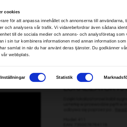
be found!
h specjalistycznych Home & Garden – kliknij tutaj, aby znaleźć najbliższy sklep
r cookies
imsholm.com/includes/templates/plusmall37/cssmap-europe/d
be found!
rare för att anpassa innehållet och annonserna till användarna, t
imsholm.com/includes/templates/plusmall37/cssmap-europe/d
er och analysera vår trafik. Vi vidarebefordrar även sådana ident
 enhet till de sociala medier och annons- och analysföretag som 
Pilarka/Kombajn zrębowy
|
Paliwo/Smarowanie/Silnik
Smart garden
 i sin tur kombinera informationen med annan information som
de har samlat in när du har använt deras tjänster. Du godkänner v
 vår webbplats.
alizator kabli sygnałowych MS6812
Inställningar
Statistik
Marknadsfö
LOKALIZATOR K
Dzięki lokalizatorowi kabli sy
usterkę w przewodzie pętli w 
odbywa się poprzez po...
Read
Model: 411
EAN: 7350076764119