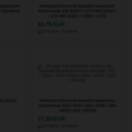
 Husqvarna
Wieszak ścienny do kosiarki Husqvarna
 i Gardena
Automower 305 (2020-) / 310 MKII (2022-)
/ 315 MKII (2022-) / 405X / 415X
42,79 EUR
Dostępne
, 30 szt.
Wieszak ścienny do kosiarki Husqvarna
Automower 320 / 330X / 420 / 430X / 440
/ 450X / 520 / 550 (X)
27,39 EUR
Dostępne