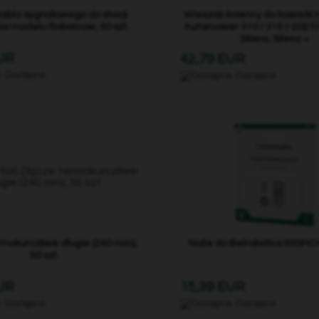
kabla sygnałowego do stacji
Wieszak ścienny do kosiarki
ia modelu Robomow, 50 szt.
Automower 310 / 315 (-2021)
Sileno, Sileno +
EUR
42,79 EUR
Dostępne
Dostępne
rmokurczliwe długie (240 mm),
Noże do Belrobotics BIGMOW
50 szt.
EUR
15,39 EUR
Dostępne
Dostępne