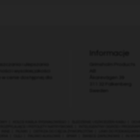
Informacje
aszczania i ulepszania
Grimsholm Products
ości i wysokiej jakości
AB
e w cenie dostępnej dla
Åkarevägen 39
311 32 Falkenberg
Sweden
OWY
|
KOLCE KABLA SYGNAŁOWEGO
|
ŚLEDZENIE USZKODZEŃ KABLI
|
OCH
 ROZPYLAJĄCE I PISTOLETY NATRYSKOWE
|
INTELIGENTNY OGRÓD I PROGRA
|
INNE
|
PILNIKI
|
OSTRZA DO CIĘCIA ŻYWOPŁOTÓW
|
LINKI DO PODKASZARK
ORIA
|
OLEJ
|
PALIWO ALKILOWE
|
SMAR
|
ŚWIECE ZAPŁONOWE
|
IN-STO