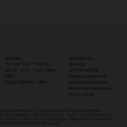
Kontakt
Aktualności
Tel:
+46 346 - 73 80 00
ZNAJDŹ
(09:00-12:00 / 9am-12pm
SPRZEDAWCĘ
CET)
Warunki gwarancji
Org.nr. 556983-1364
Warunki sprzedaży
Polityka prywatności
Anuluj zakup
RONA ODGROMOWA
|
ZABEZPIECZENIA I PRZECHOWYWANIE
|
MATORY CZASOWE
|
MIKROIRYGACJA
|
WĘŻE
|
WÓZKI Z WĘŻAMI
|
I
|
PILNIKI
|
ŁAŃCUCHY DO KOMBAJNÓW ZRĘBOWYCH
|
ŁAŃCUCHY
RE DISPLAY AND PRODUCT PACKAGES
|