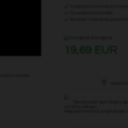
Dołączona instrukcja rozw
Do widocznych kabli
Baterie i futerał do przec
Dostępne
19,69 EUR
product movies.
Approxi
Ten produkt jest objęty s
od daty zakupu.
Więcej informacji znajduje się t