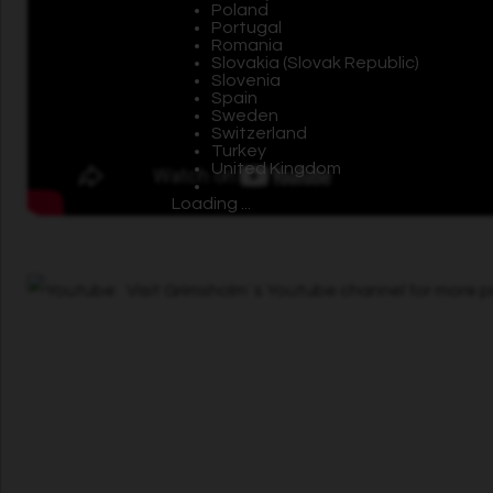
Poland
Portugal
Romania
Slovakia (Slovak Republic)
Slovenia
Spain
Sweden
Switzerland
Turkey
United Kingdom
Loading ...
Visit Grimsholm´s Youtube channel for more 