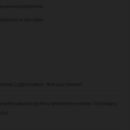
iązywania problemów
howywania w zestawie
mately
1100
retailers - find your closest!
pecjalną gwarancją firmy Grimsholm na okres 12 miesięcy
utaj