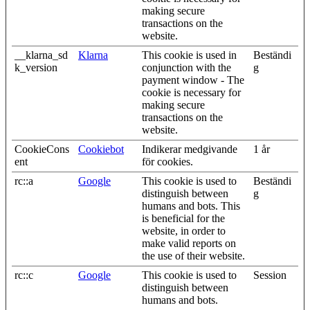
making secure
transactions on the
website.
__klarna_sd
Klarna
This cookie is used in
Beständi
k_version
conjunction with the
g
payment window - The
cookie is necessary for
making secure
transactions on the
website.
CookieCons
Cookiebot
Indikerar medgivande
1 år
ent
för cookies.
rc::a
Google
This cookie is used to
Beständi
distinguish between
g
humans and bots. This
is beneficial for the
website, in order to
make valid reports on
the use of their website.
rc::c
Google
This cookie is used to
Session
distinguish between
humans and bots.