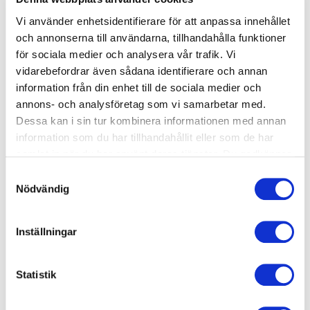
pagead/1p-
Google
Tracks if the user has
Session
user-list/#
shown interest in
Vi använder enhetsidentifierare för att anpassa innehållet
specific products or
och annonserna till användarna, tillhandahålla funktioner
events across multiple
websites and detects
för sociala medier och analysera vår trafik. Vi
how the user navigates
vidarebefordrar även sådana identifierare och annan
between sites. This is
information från din enhet till de sociala medier och
used for measurement
of advertisement efforts
annons- och analysföretag som vi samarbetar med.
and facilitates payment
Dessa kan i sin tur kombinera informationen med annan
of referral-fees between
information som du har tillhandahållit eller som de har
websites.
samlat in när du har använt deras tjänster. Du godkänner
ServiceWork
YouTube
Necessary for the
Beständi
erLogsDatab
implementation and
g
våra cookies vid fortsatt användande av vår webbplats.
Samtyckesval
ase#SWHeal
functionality of
Nödvändig
thLog
YouTube video-content
on the website.
test_cookie
Google
Used to check if the
1 dag
Inställningar
user's browser supports
cookies.
TESTCOO
YouTube
Used to track user’s
1 dag
Statistik
KIESENAB
interaction with
LED
embedded content.