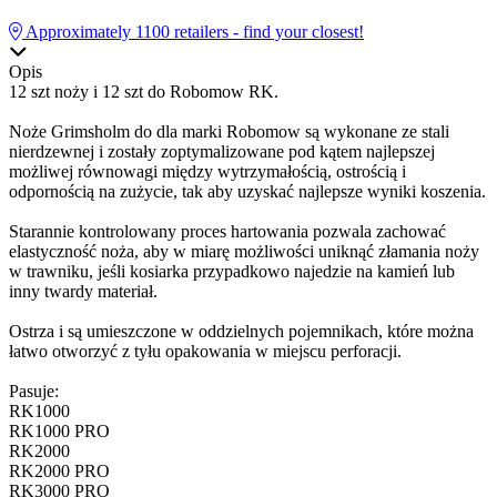
Approximately
1100
retailers - find your closest!
Opis
12 szt noży i 12 szt do Robomow RK.
Noże Grimsholm do dla marki Robomow są wykonane ze stali
nierdzewnej i zostały zoptymalizowane pod kątem najlepszej
możliwej równowagi między wytrzymałością, ostrością i
odpornością na zużycie, tak aby uzyskać najlepsze wyniki koszenia.
Starannie kontrolowany proces hartowania pozwala zachować
elastyczność noża, aby w miarę możliwości uniknąć złamania noży
w trawniku, jeśli kosiarka przypadkowo najedzie na kamień lub
inny twardy materiał.
Ostrza i są umieszczone w oddzielnych pojemnikach, które można
łatwo otworzyć z tyłu opakowania w miejscu perforacji.
Pasuje:
RK1000
RK1000 PRO
RK2000
RK2000 PRO
RK3000 PRO