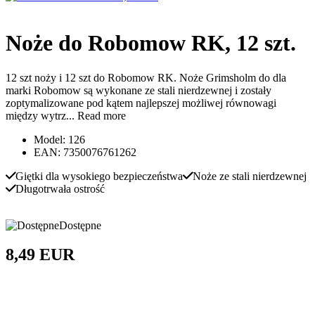
Noże do Robomow RK, 12 szt.
12 szt noży i 12 szt do Robomow RK. Noże Grimsholm do dla
marki Robomow są wykonane ze stali nierdzewnej i zostały
zoptymalizowane pod kątem najlepszej możliwej równowagi
między wytrz...
Read more
Model: 126
EAN: 7350076761262
Giętki dla wysokiego bezpieczeństwa
Noże ze stali nierdzewnej
Długotrwała ostrość
Dostępne
8,49 EUR