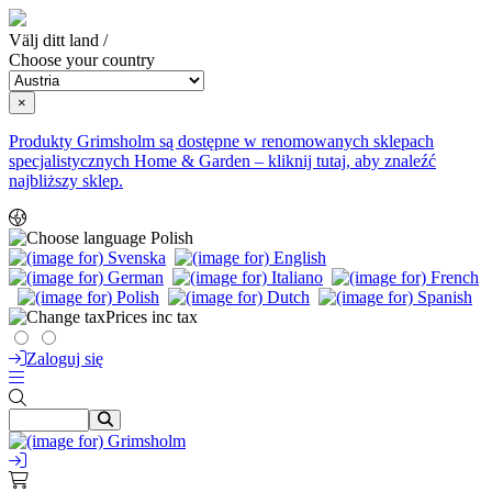
Välj ditt land /
Choose your country
×
Produkty Grimsholm są dostępne w renomowanych sklepach
specjalistycznych Home & Garden – kliknij tutaj, aby znaleźć
najbliższy sklep.
Polish
Prices inc tax
Zaloguj się