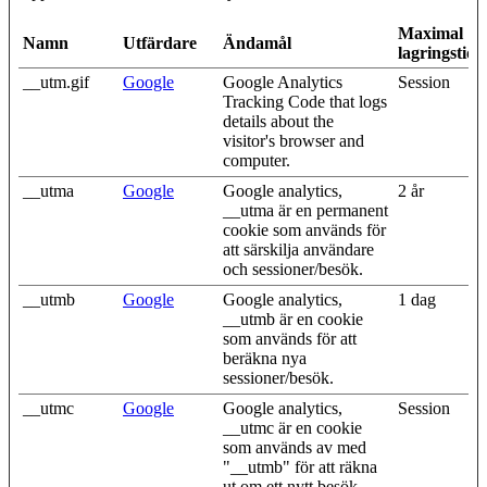
Maximal
Namn
Utfärdare
Ändamål
lagringstid
__utm.gif
Google
Google Analytics
Session
Tracking Code that logs
details about the
visitor's browser and
computer.
__utma
Google
Google analytics,
2 år
__utma är en permanent
cookie som används för
att särskilja användare
och sessioner/besök.
__utmb
Google
Google analytics,
1 dag
__utmb är en cookie
som används för att
beräkna nya
sessioner/besök.
__utmc
Google
Google analytics,
Session
__utmc är en cookie
som används av med
"__utmb" för att räkna
ut om ett nytt besök