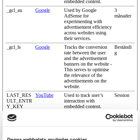
embedded content.
_gcl_au
Google
Used by Google
3
AdSense for
månader
experimenting with
advertisement efficiency
across websites using
their services.
_gcl_ls
Google
Tracks the conversion
Beständi
rate between the user
g
and the advertisement
banners on the website -
This serves to optimise
the relevance of the
advertisements on the
website.
LAST_RES
YouTube
Used to track user’s
Session
ULT_ENTR
interaction with
Y_KEY
embedded content.
LogsDatabas
YouTube
Used to track user’s
Beständi
eV2:V#||Log
interaction with
g
sRequestsSto
embedded content.
re
Denna webbplats använder cookies