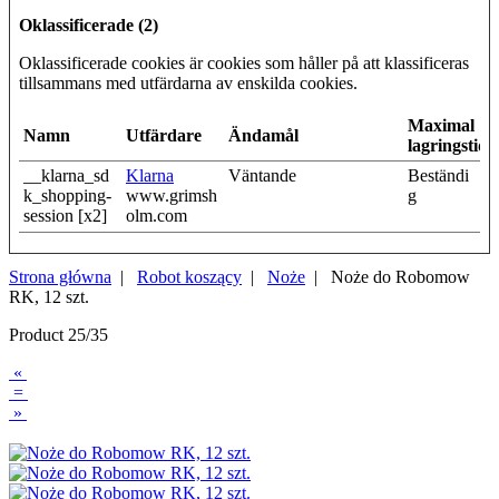
Oklassificerade (2)
Oklassificerade cookies är cookies som håller på att klassificeras
tillsammans med utfärdarna av enskilda cookies.
Maximal
Namn
Utfärdare
Ändamål
lagringstid
__klarna_sd
Klarna
Väntande
Beständi
k_shopping-
www.grimsh
g
session [x2]
olm.com
Strona główna
|
Robot koszący
|
Noże
| Noże do Robomow
RK, 12 szt.
Product 25/35
«
=
»