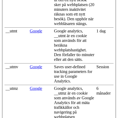
sker på webbplatsen (20
minuters inaktivitet
räknas som ett nytt
besök). Den upphör när
webbläsaren stängs.
__utmt
Google
Google analytics,
1 dag
__utmt är en cookie
som används för att
beräkna
webbplatshastighet.
Den förfaller tio minuter
efter att den sätts.
__utmv
Google
Saves user-defined
Session
tracking parameters for
use in Google
Analytics.
__utmz
Google
Google analytics,
6
__utmz är en cookie
månader
som används av Google
Analytics för att mäta
trafikkällor och
navigering på
webbplatsen