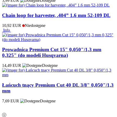
3,99 EUR
Dostępne
Chain loop for harvester, .404” 1.6 mm 52-109 DL
10,92 EUR
Niedostępne
Info
Prowadnica Premium Cut 15" 0,050"/1,3 mm
0,325" (do modeli Husqvarna)
14,49 EUR
Dostępne
Łańcuch tnący Premium Cut 40 DL 3/8" 0,050"/1,3
mm
7,69 EUR
Dostępne