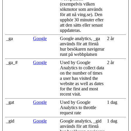
(exempelvis vilken
sökmotor som används
för att nå ving.se). Den
upphör 30 minuter efter
att den sätts eller senast
uppdateras.
_ga
Google
Google analytics, _ga
2 år
används för att förstå
hur besökaren navigerar
runt på webbplatsen
_ga_#
Google
Used by Google
2 år
Analytics to collect data
on the number of times
a user has visited the
website as well as dates
for the first and most
recent visit.
_gat
Google
Used by Google
1 dag
Analytics to throttle
request rate
_gid
Google
Google analytics, _gid
1 dag
används för att förstå