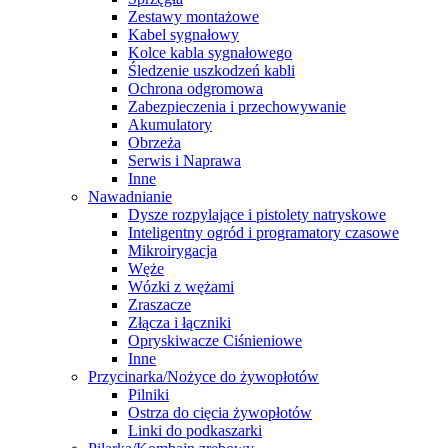
Zestawy montażowe
Kabel sygnałowy
Kolce kabla sygnałowego
Śledzenie uszkodzeń kabli
Ochrona odgromowa
Zabezpieczenia i przechowywanie
Akumulatory
Obrzeża
Serwis i Naprawa
Inne
Nawadnianie
Dysze rozpylające i pistolety natryskowe
Inteligentny ogród i programatory czasowe
Mikroirygacja
Węże
Wózki z wężami
Zraszacze
Złącza i łączniki
Opryskiwacze Ciśnieniowe
Inne
Przycinarka/Nożyce do żywopłotów
Pilniki
Ostrza do cięcia żywopłotów
Linki do podkaszarki