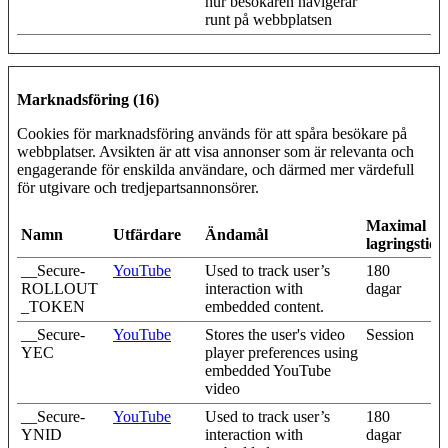
hur besökaren navigerar
runt på webbplatsen
Marknadsföring (16)
Cookies för marknadsföring används för att spåra besökare på
webbplatser. Avsikten är att visa annonser som är relevanta och
engagerande för enskilda användare, och därmed mer värdefull
för utgivare och tredjepartsannonsörer.
Maximal
Namn
Utfärdare
Ändamål
lagringstid
__Secure-
YouTube
Used to track user’s
180
ROLLOUT
interaction with
dagar
_TOKEN
embedded content.
__Secure-
YouTube
Stores the user's video
Session
YEC
player preferences using
embedded YouTube
video
__Secure-
YouTube
Used to track user’s
180
YNID
interaction with
dagar