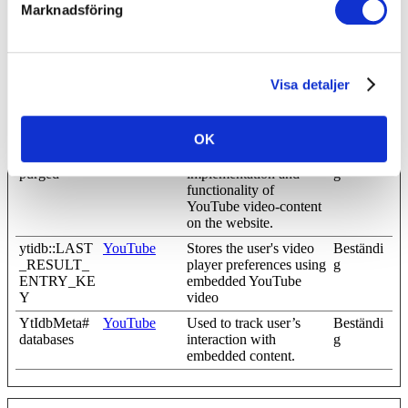
VISITOR_I
YouTube
Tries to estimate the
180
Marknadsföring
NFO1_LIV
users' bandwidth on
dagar
E
pages with integrated
YouTube videos.
YSC
YouTube
Registers a unique ID to
Session
Visa detaljer
keep statistics of what
videos from YouTube
the user has seen.
OK
yt-icons-last-
YouTube
Necessary for the
Beständi
purged
implementation and
g
functionality of
YouTube video-content
on the website.
ytidb::LAST
YouTube
Stores the user's video
Beständi
_RESULT_
player preferences using
g
ENTRY_KE
embedded YouTube
Y
video
YtIdbMeta#
YouTube
Used to track user’s
Beständi
databases
interaction with
g
embedded content.