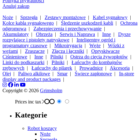
Polityka prywatności
Anuluj zakup
Noże
|
Sprzęgła
|
Zestawy montażowe
|
Kabel sygnałowy
|
Kolce kabla sygnałowego
|
Śledzenie uszkodzeń kabli
|
Ochrona
odgromowa
|
Zabezpieczenia i przechowywanie
|
Akumulatory
|
Obrzeża
|
Serwis i Naprawa
|
Inne
|
Dysze
rozpylające i pistolety natryskowe
|
Inteligentny ogród i
programatory czasowe
|
Mikroirygacja
|
Węże
|
Wózki z
wężami
|
Zraszacze
|
Złącza i łączniki
|
Opryskiwacze
Ciśnieniowe
|
Inne
|
Pilniki
|
Ostrza do cięcia żywopłotów
|
Linki do podkaszarki
|
Pilniki
|
Łańcuchy do kombajnów
zrębowych
|
Łańcuchy do pilarek
|
Prowadnice
|
Akcesoria
|
Olej
|
Paliwo alkilowe
|
Smar
|
Świece zapłonowe
|
In-store
display and product packages
|
Copyright © 2026
Grimsholm
Prices inc tax
Kategorie
Robot koszący
Noże
Sprzęgła