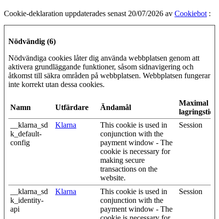
Cookie-deklaration uppdaterades senast 20/07/2026 av
Cookiebot
:
Nödvändig (6)
Nödvändiga cookies låter dig använda webbplatsen genom att
aktivera grundläggande funktioner, såsom sidnavigering och
åtkomst till säkra områden på webbplatsen. Webbplatsen fungerar
inte korrekt utan dessa cookies.
Maximal
Namn
Utfärdare
Ändamål
lagringstid
__klarna_sd
Klarna
This cookie is used in
Session
k_default-
conjunction with the
config
payment window - The
cookie is necessary for
making secure
transactions on the
website.
__klarna_sd
Klarna
This cookie is used in
Session
k_identity-
conjunction with the
api
payment window - The
cookie is necessary for