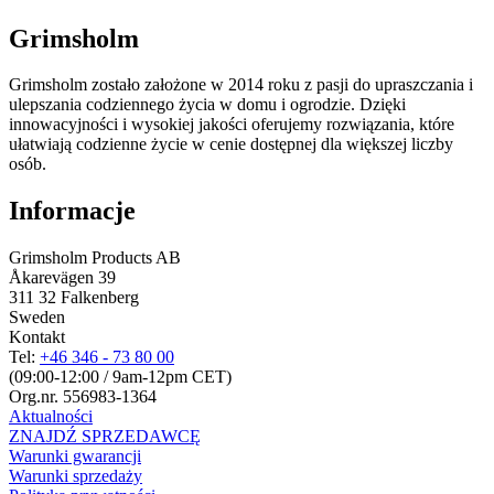
Grimsholm
Grimsholm zostało założone w 2014 roku z pasji do upraszczania i
ulepszania codziennego życia w domu i ogrodzie. Dzięki
innowacyjności i wysokiej jakości oferujemy rozwiązania, które
ułatwiają codzienne życie w cenie dostępnej dla większej liczby
osób.
Informacje
Grimsholm Products AB
Åkarevägen 39
311 32 Falkenberg
Sweden
Kontakt
Tel:
+46 346 - 73 80 00
(09:00-12:00 / 9am-12pm CET)
Org.nr. 556983-1364
Aktualności
ZNAJDŹ SPRZEDAWCĘ
Warunki gwarancji
Warunki sprzedaży