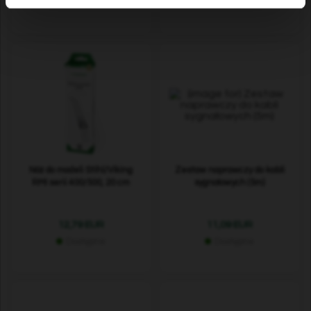
Dostępne
Dostępne
Nóż do modeli Stihl/Viking
Zestaw naprawczy do kabli
RMI serii 400/500, 20 cm
sygnałowych (5m)
12,79 EUR
11,09 EUR
Dostępne
Dostępne