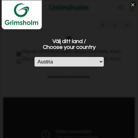
×
0
«
=
»
Välj ditt land /
Choose your country