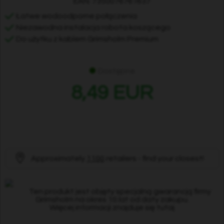
EAN: 7350076761637
Łatwe wodoodporne połączenia
Niezawodna instalacja robota koszącego
Do użytku z kablem Grimsholm Premium
Dostępne
8,49 EUR
Approximately
1100
retailers - find your closest!
Ten produkt jest objęty specjalną gwarancją firmy
Grimsholm na okres 10 lat od daty zakupu.
Więcej informacji znajduje się tutaj