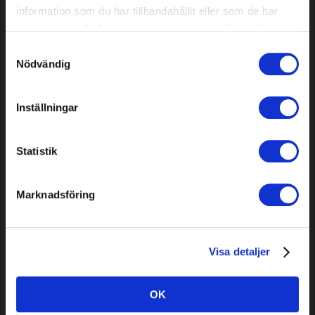
Noże do Ryobi Roboyagi, 9 szt.
Nóż do modeli Stihl/Viking
information som du har tillhandahållit eller som de har
RMI serii 600, 28 cm
samlat in när du har använt deras tjänster. Du godkänner
våra cookies vid fortsatt användande av vår webbplats.
Samtyckesval
8,49 EUR
15,39 EUR
Nödvändig
Dostępne
Dostępne
Inställningar
Statistik
Marknadsföring
Kabel sygnałowy Premium,
Nóż do modelu Robomow RX,
Visa detaljer
100 m
1 szt.
OK
34,29 EUR
12,79 EUR