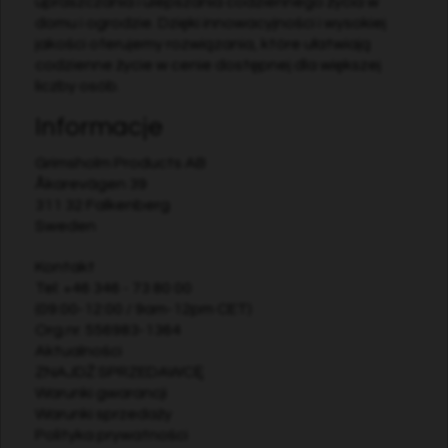
upraszczania i ulepszania codziennego życia w
domu i ogrodzie. Dzięki innowacyjności i wysokiej
jakości oferujemy rozwiązania, które ułatwiają
codzienne życie w cenie dostępnej dla większej
liczby osób.
Informacje
Grimsholm Products AB
Åkarevägen 39
311 32 Falkenberg
Sweden
Kontakt
Tel:
+46 346 - 73 80 00
(09:00-12:00 / 9am-12pm CET)
Org.nr. 556983-1364
Aktualności
ZNAJDŹ SPRZEDAWCĘ
Warunki gwarancji
Warunki sprzedaży
Polityka prywatności