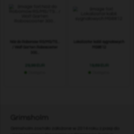
Nóż do Robomow RS/MS/TS...
Lokalizator kabli sygnałowych
/ Wolf Garten Roboscooter
MS6812
300...
29,99 EUR
19,69 EUR
Dostępne
Dostępne
Grimsholm
Grimsholm zostało założone w 2014 roku z pasji do