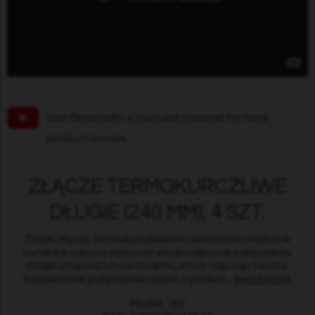
Visit Grimsholm´s Youtube channel for more
product movies.
ZŁĄCZE TERMOKURCZLIWE
DŁUGIE (240 MM), 4 SZT.
Dzięki złączu termokurczliwemu Grimsholm można w
instalacji robota wykonać wodoodporne połączenia.
Dzięki stopowi lutowniczemu, który topi się i tworzy
bezpieczne połączenie razem z podwó...
Read more
Model: 163