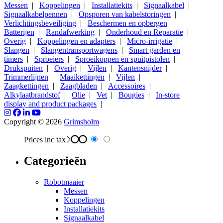
Messen
|
Koppelingen
|
Installatiekits
|
Signaalkabel
|
Signaalkabelpennen
|
Opsporen van kabelstoringen
|
Verlichtingsbeveiliging
|
Beschermen en opbergen
|
Batterijen
|
Randafwerking
|
Onderhoud en Reparatie
|
Overig
|
Koppelingen en adapters
|
Micro-irrigatie
|
Slangen
|
Slangentransportwagens
|
Smart garden en
timers
|
Sproeiers
|
Sproeikoppen en spuitpistolen
|
Drukspuiten
|
Overig
|
Vijlen
|
Kantensnijder
|
Trimmerlijnen
|
Maaikettingen
|
Vijlen
|
Zaagkettingen
|
Zaagbladen
|
Accessoires
|
Alkylaatbrandstof
|
Olie
|
Vet
|
Bougies
|
In-store
display and product packages
|
Copyright © 2026
Grimsholm
Prices inc tax
Categorieën
Robotmaaier
Messen
Koppelingen
Installatiekits
Signaalkabel