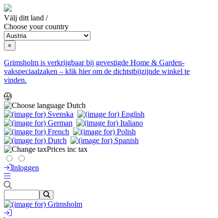
Välj ditt land /
Choose your country
×
Grimsholm is verkrijgbaar bij gevestigde Home & Garden-
vakspeciaalzaken – klik hier om de dichtstbijzijnde winkel te
vinden.
Dutch
Prices inc tax
Inloggen