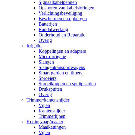
Signaalkabelpennen
Opsporen van kabelstoringen
Verlichtingsbeveiliging
Beschermen en opbergen
Batterijen
Randafwerking
Onderhoud en Reparatie
Overig
Irrigatie
Koppelingen en adapters
Micro-irrigatie
Slangen
Slangentransportwagens
Smart garden en timers
Sproeiers
Sproeikoppen en spuitpistolen
Drukspuiten
Overig
Trimmer/kantensnijder
Vijlen
Kantensnijder
Trimmerlijnen
Kettingzaag/maaier
Maaikettingen
Vijlen