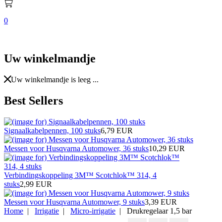
0
Uw winkelmandje
Uw winkelmandje is leeg ...
Best Sellers
Signaalkabelpennen, 100 stuks
6,79 EUR
Messen voor Husqvarna Automower, 36 stuks
10,29 EUR
Verbindingskoppeling 3M™ Scotchlok™ 314, 4
stuks
2,99 EUR
Messen voor Husqvarna Automower, 9 stuks
3,39 EUR
Home
|
Irrigatie
|
Micro-irrigatie
| Drukregelaar 1,5 bar