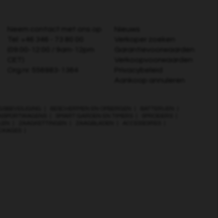
Neem contact met ons op
Nieuws
Tel:
+46 346 - 73 80 00
Verkoper zoeken
(09:00-12:00 / 9am-12pm
Garantievoorwaarden
CET)
Verkoopvoorwaarden
Org.nr. 556983-1364
Privacybeleid
Aankoop annuleren
GSBEVEILIGING
|
BESCHERMEN EN OPBERGEN
|
BATTERIJEN
|
NSPORTWAGENS
|
SMART GARDEN EN TIMERS
|
SPROEIERS
|
JLEN
|
ZAAGKETTINGEN
|
ZAAGBLADEN
|
ACCESSOIRES
|
ACKAGES
|