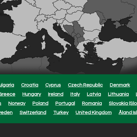
ebouwde hoekgeleiding van 30°
ladde, natuurlijke afwerking die zorgt voor een veilige en
atte vijlen.
ulgaria
Croatia
Cyprus
Czech Republic
Denmark
Greece
Hungary
Ireland
Italy
Latvia
Lithuania
der om de gebruiker te helpen een vijlhoek van 30° aan te h
s
Norway
Poland
Portugal
Romania
Slovakia (Sl
weden
Switzerland
Turkey
United Kingdom
Åland Is