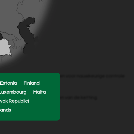
 comfortabele grip. Ontworpen voor nauwkeurige controle
Estonia
Finland
Luxembourg
Malta
ouden voor optimaal slijpen van de ketting.
ovak Republic)
lands