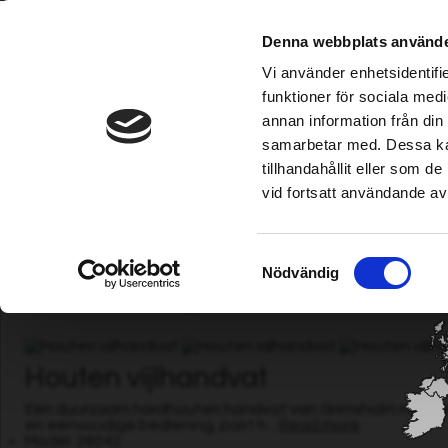
Grimsholm is verkrijgbaar bij gevestigde Ho
Denna webbplats använde
Vi använder enhetsidentifie
funktioner för sociala medi
annan information från din
Robotmaaier
|
Irrigatie
|
Trimmer/kantensnijder
|
Kettingzaag/maa
samarbetar med. Dessa kan
tillhandahållit eller som 
vid fortsatt användande av
Välj ditt land /
Choose your country
Home
|
Kettingzaag/maaier
|
Vijlen
| Houten vijlhandvat
Samtyckesval
Nödvändig
Houten vijlhandvat
Een duurzaam hardhouten handvat van Grimsholm met een g
en eenvoudige bediening, past h...
Read more
Model: 26042