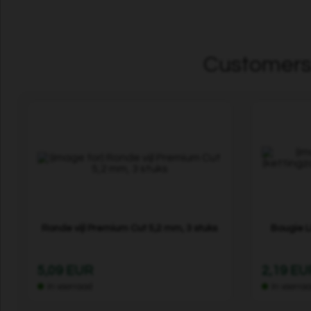
Customers 
Ronde vijl Premium Cut 5,2 mm, 3 stuks
Bougie L
5,09 EUR
2,19 EU
In voorraad
In voorra