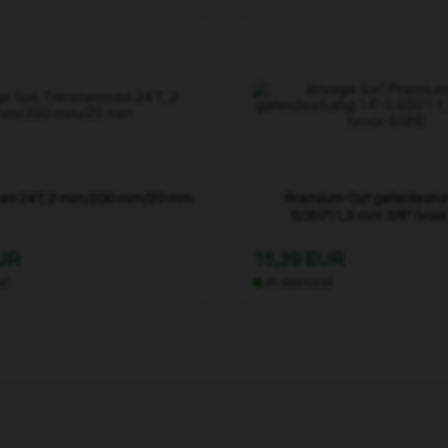
es 24T, 2 mm/200 mm/20 mm
Premium Cut geleidesta
0,050"/1,3 mm 3/8" (voor 
EUR
15,39 EUR
ad
In voorraad