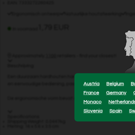
EAN: 7333272260425
Ergonomisch ontwerp
Natuurlijke houtafwerking
Ing
1,79 EUR
In voorraad
Approximately
1100
retailers - find your closest!
Beschrijving
Een duurzaam hardhouten handvat van Grimsholm met een g
en eenvoudige bediening, past het zowel ronde vijlen als pl
Austria
Belgium
B
France
Germany
De ergonomische vorm bevat ook een ingebouwde hoekgelei
Monaco
Netherland
Slovenia
Spain
S
Specifications
Shipping Weight: 0.0447kg
Meting: 16 x 5.6 x 3.5 cm