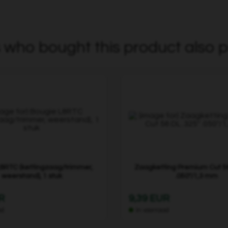
who bought this product also p
8RTC (kettingzaag/trimmer,
Zaagketting Premium Cut 56
weerstand), 1 stuk
.050"/1,3 mm
R
9,39 EUR
ad
In voorraad