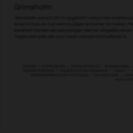
Grimsholm
Grimsholm werd in 2014 opgericht vanuit een sterke pa
leven in huis en tuin eenvoudiger en beter te maken. M
kwaliteit bieden wij oplossingen die het dagelijks leve
tegen een prijs die voor meer mensen betaalbaar is.
MESSEN
|
KOPPELINGEN
|
INSTALLATIEKITS
|
SIGNAALKABEL
RANDAFWERKING
|
ONDERHOUD EN REPARATIE
|
OVERIG
|
SPROEIKOPPEN EN SPUITPISTOLEN
|
DRUKSPUITEN
|
OVER
ALKYLAA