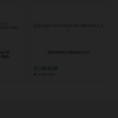
ng 14"
Grimsholm Alkylate 2, 5 L
Stihl)
21,39 EUR
In voorraad