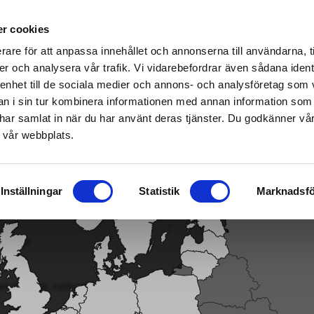
me & Garden-vakspeciaalzaken – klik hier om de dichtstbijzijnde winkel te vinden
r cookies
rare för att anpassa innehållet och annonserna till användarna, t
er och analysera vår trafik. Vi vidarebefordrar även sådana ident
 enhet till de sociala medier och annons- och analysföretag som 
ier
|
Brandstof/smering/motor
Smart garden
 i sin tur kombinera informationen med annan information som
de har samlat in när du har använt deras tjänster. Du godkänner v
 vår webbplats.
Product 1
«
=
»
Inställningar
Statistik
Marknadsfö
ladde, natuurlijke afwerking die zorgt voor een veilige en