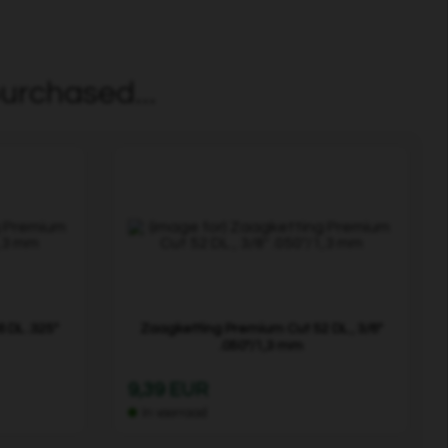
urchased...
 DL .325"
Zaagketting Premium Cut 52 DL , 3/8"
.050"/1,3 mm
9,39 EUR
In voorraad