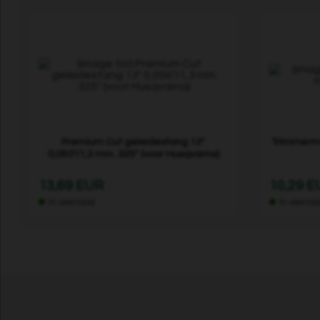
Premium Cut geleidestang 13"
Trimmerm
0,050"/1,3 mm .325" (voor Husqvarna)
13,69 EUR
10,29 
In voorraad
In voorra