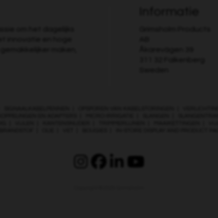
Informatie
ssie om het dagelijks
Grimsholm Products
et innovatie en hoge
AB
n gemakkelijker maken,
Åkarevägen 39
311 32 Falkenberg
Sweden
|
SIGNAALKABELPENNEN
|
OPSPOREN VAN KABELSTORINGEN
|
VERLICHTIN
KOPPELINGEN EN ADAPTERS
|
MICRO-IRRIGATIE
|
SLANGEN
|
SLANGENTRA
IG
|
VIJLEN
|
KANTENSNIJDER
|
TRIMMERLIJNEN
|
MAAIKETTINGEN
|
VI
TBRANDSTOF
|
OLIE
|
VET
|
BOUGIES
|
IN-STORE DISPLAY AND PRODUCT P
Copyright © 2026
Grimsholm