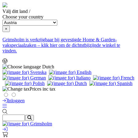
Välj ditt land /
Choose your country
×
Grimsholm is verkrijgbaar bij gevestigde Home & Garden-
vakspeciaalzaken – klik hier om de dichtstbijzijnde winkel te
vinden.
Dutch
Prices inc tax
Inloggen