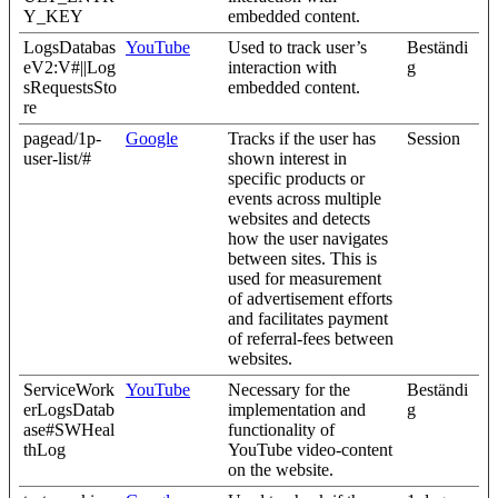
Y_KEY
embedded content.
LogsDatabas
YouTube
Used to track user’s
Beständi
eV2:V#||Log
interaction with
g
sRequestsSto
embedded content.
re
pagead/1p-
Google
Tracks if the user has
Session
user-list/#
shown interest in
specific products or
events across multiple
websites and detects
how the user navigates
between sites. This is
used for measurement
of advertisement efforts
and facilitates payment
of referral-fees between
websites.
ServiceWork
YouTube
Necessary for the
Beständi
erLogsDatab
implementation and
g
ase#SWHeal
functionality of
thLog
YouTube video-content
on the website.