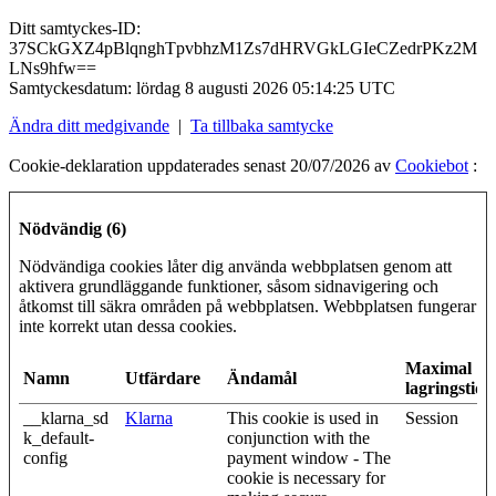
Ditt samtyckes-ID:
37SCkGXZ4pBlqnghTpvbhzM1Zs7dHRVGkLGIeCZedrPKz2M
LNs9hfw==
Samtyckesdatum:
lördag 8 augusti 2026 05:14:25 UTC
Ändra ditt medgivande
|
Ta tillbaka samtycke
Cookie-deklaration uppdaterades senast 20/07/2026 av
Cookiebot
:
Nödvändig (6)
Nödvändiga cookies låter dig använda webbplatsen genom att
aktivera grundläggande funktioner, såsom sidnavigering och
åtkomst till säkra områden på webbplatsen. Webbplatsen fungerar
inte korrekt utan dessa cookies.
Maximal
Namn
Utfärdare
Ändamål
lagringstid
__klarna_sd
Klarna
This cookie is used in
Session
k_default-
conjunction with the
config
payment window - The
cookie is necessary for