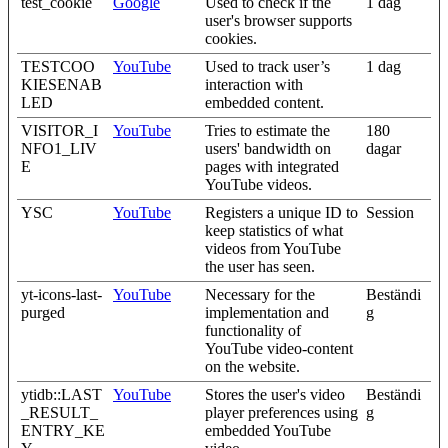
test_cookie
Google
Used to check if the
1 dag
user's browser supports
cookies.
TESTCOO
YouTube
Used to track user’s
1 dag
KIESENAB
interaction with
LED
embedded content.
VISITOR_I
YouTube
Tries to estimate the
180
NFO1_LIV
users' bandwidth on
dagar
E
pages with integrated
YouTube videos.
YSC
YouTube
Registers a unique ID to
Session
keep statistics of what
videos from YouTube
the user has seen.
yt-icons-last-
YouTube
Necessary for the
Beständi
purged
implementation and
g
functionality of
YouTube video-content
on the website.
ytidb::LAST
YouTube
Stores the user's video
Beständi
_RESULT_
player preferences using
g
ENTRY_KE
embedded YouTube