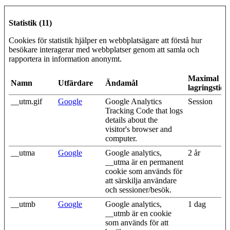
Statistik (11)
Cookies för statistik hjälper en webbplatsägare att förstå hur
besökare interagerar med webbplatser genom att samla och
rapportera in information anonymt.
Maximal
Namn
Utfärdare
Ändamål
lagringstid
__utm.gif
Google
Google Analytics
Session
Tracking Code that logs
details about the
visitor's browser and
computer.
__utma
Google
Google analytics,
2 år
__utma är en permanent
cookie som används för
att särskilja användare
och sessioner/besök.
__utmb
Google
Google analytics,
1 dag
__utmb är en cookie
som används för att