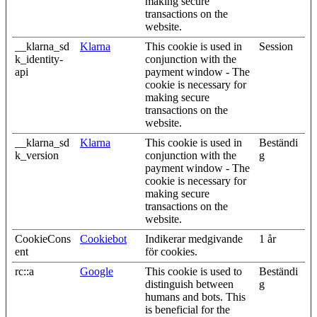
making secure
transactions on the
website.
__klarna_sd
Klarna
This cookie is used in
Session
k_identity-
conjunction with the
api
payment window - The
cookie is necessary for
making secure
transactions on the
website.
__klarna_sd
Klarna
This cookie is used in
Beständi
k_version
conjunction with the
g
payment window - The
cookie is necessary for
making secure
transactions on the
website.
CookieCons
Cookiebot
Indikerar medgivande
1 år
ent
för cookies.
rc::a
Google
This cookie is used to
Beständi
distinguish between
g
humans and bots. This
is beneficial for the