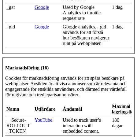
_gat
Google
Used by Google
1 dag
Analytics to throttle
request rate
_gid
Google
Google analytics, _gid
1 dag
används för att förstå
hur besökaren navigerar
runt på webbplatsen
Marknadsföring (16)
Cookies för marknadsföring används för att spåra besökare på
webbplatser. Avsikten är att visa annonser som är relevanta och
engagerande för enskilda användare, och därmed mer värdefull
för utgivare och tredjepartsannonsörer.
Maximal
Namn
Utfärdare
Ändamål
lagringstid
__Secure-
YouTube
Used to track user’s
180
ROLLOUT
interaction with
dagar
_TOKEN
embedded content.