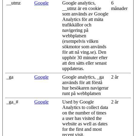
__utmz
Google
Google analytics,
6
__utmz är en cookie
månader
som används av Google
Analytics för att mäta
trafikkällor och
navigering på
webbplatsen
(exempelvis vilken
sökmotor som används
för att nå ving.se). Den
upphör 30 minuter efter
att den sätts eller senast
uppdateras.
_ga
Google
Google analytics, _ga
2 år
används för att förstå
hur besökaren navigerar
runt på webbplatsen
_ga_#
Google
Used by Google
2 år
Analytics to collect data
on the number of times
a user has visited the
website as well as dates
for the first and most
recent visit.