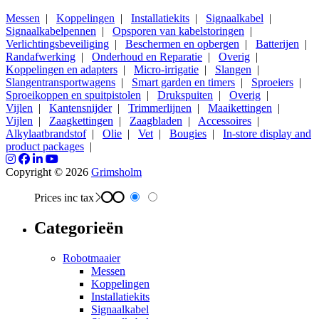
Messen
|
Koppelingen
|
Installatiekits
|
Signaalkabel
|
Signaalkabelpennen
|
Opsporen van kabelstoringen
|
Verlichtingsbeveiliging
|
Beschermen en opbergen
|
Batterijen
|
Randafwerking
|
Onderhoud en Reparatie
|
Overig
|
Koppelingen en adapters
|
Micro-irrigatie
|
Slangen
|
Slangentransportwagens
|
Smart garden en timers
|
Sproeiers
|
Sproeikoppen en spuitpistolen
|
Drukspuiten
|
Overig
|
Vijlen
|
Kantensnijder
|
Trimmerlijnen
|
Maaikettingen
|
Vijlen
|
Zaagkettingen
|
Zaagbladen
|
Accessoires
|
Alkylaatbrandstof
|
Olie
|
Vet
|
Bougies
|
In-store display and
product packages
|
Copyright © 2026
Grimsholm
Prices inc tax
Categorieën
Robotmaaier
Messen
Koppelingen
Installatiekits
Signaalkabel