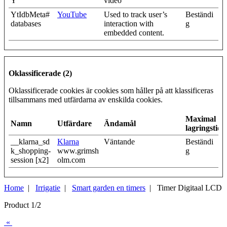
Y
video
YtIdbMeta#
YouTube
Used to track user’s
Beständi
databases
interaction with
g
embedded content.
Oklassificerade (2)
Oklassificerade cookies är cookies som håller på att klassificeras
tillsammans med utfärdarna av enskilda cookies.
Maximal
Namn
Utfärdare
Ändamål
lagringstid
__klarna_sd
Klarna
Väntande
Beständi
k_shopping-
www.grimsh
g
session [x2]
olm.com
Home
|
Irrigatie
|
Smart garden en timers
| Timer Digitaal LCD
Product 1/2
«