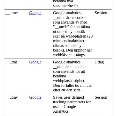
beräkna nya
sessioner/besök.
__utmc
Google
Google analytics,
Session
__utmc är en cookie
som används av med
"__utmb" för att räkna
ut om ett nytt besök
sker på webbplatsen (20
minuters inaktivitet
räknas som ett nytt
besök). Den upphör när
webbläsaren stängs.
__utmt
Google
Google analytics,
1 dag
__utmt är en cookie
som används för att
beräkna
webbplatshastighet.
Den förfaller tio minuter
efter att den sätts.
__utmv
Google
Saves user-defined
Session
tracking parameters for
use in Google
Analytics.