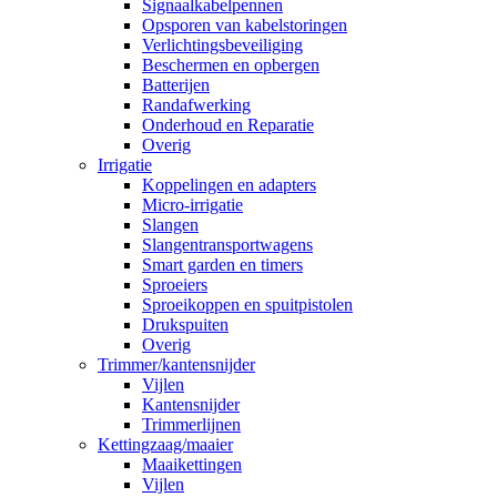
Signaalkabelpennen
Opsporen van kabelstoringen
Verlichtingsbeveiliging
Beschermen en opbergen
Batterijen
Randafwerking
Onderhoud en Reparatie
Overig
Irrigatie
Koppelingen en adapters
Micro-irrigatie
Slangen
Slangentransportwagens
Smart garden en timers
Sproeiers
Sproeikoppen en spuitpistolen
Drukspuiten
Overig
Trimmer/kantensnijder
Vijlen
Kantensnijder
Trimmerlijnen
Kettingzaag/maaier
Maaikettingen
Vijlen