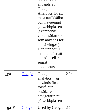
används av
Google
Analytics för att
mäta trafikkällor
och navigering
på webbplatsen
(exempelvis
vilken sökmotor
som används för
att nå ving.se).
Den upphör 30
minuter efter att
den sätts eller
senast
uppdateras.
_ga
Google
Google
2 år
analytics, _ga
används för att
förstå hur
besökaren
navigerar runt
på webbplatsen
_ga_#
Google
Used by Google
2 år