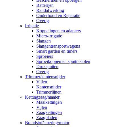
Beschermen en opbergen
Batterijen
Randafwerking
Onderhoud en Reparatie
Overig
Irrigatie
Koppelingen en adapters
Micro-irrigatie
Slangen
Slangentransportwagens
Smart garden en timers
Sproeiers
Sproeikoppen en spuitpistolen
Drukspuiten
Overig
Trimmer/kantensnijder
Vijlen
Kantensnijder
Trimmerlijnen
Kettingzaag/maaier
Maaikettingen
Vijlen
Zaagkettingen
Zaagbladen
Brandstof/smering/motor