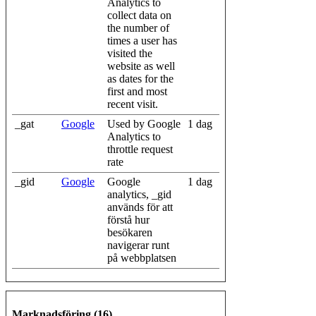
Analytics to
collect data on
the number of
times a user has
visited the
website as well
as dates for the
first and most
recent visit.
_gat
Google
Used by Google
1 dag
Analytics to
throttle request
rate
_gid
Google
Google
1 dag
analytics, _gid
används för att
förstå hur
besökaren
navigerar runt
på webbplatsen
Marknadsföring (16)