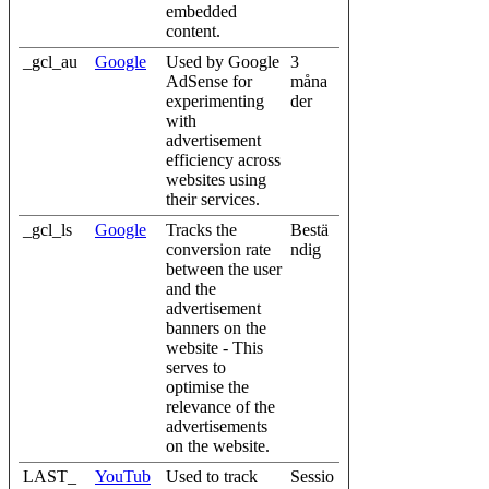
embedded
content.
_gcl_au
Google
Used by Google
3
AdSense for
måna
experimenting
der
with
advertisement
efficiency across
websites using
their services.
_gcl_ls
Google
Tracks the
Bestä
conversion rate
ndig
between the user
and the
advertisement
banners on the
website - This
serves to
optimise the
relevance of the
advertisements
on the website.
LAST_
YouTub
Used to track
Sessio