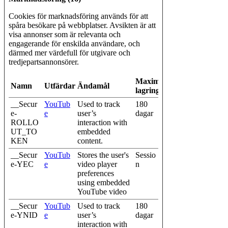
Cookies för marknadsföring används för att
spåra besökare på webbplatser. Avsikten är att
visa annonser som är relevanta och
engagerande för enskilda användare, och
därmed mer värdefull för utgivare och
tredjepartsannonsörer.
Maximal
Namn
Utfärdare
Ändamål
lagringstid
__Secur
YouTub
Used to track
180
e-
e
user’s
dagar
ROLLO
interaction with
UT_TO
embedded
KEN
content.
__Secur
YouTub
Stores the user's
Sessio
e-YEC
e
video player
n
preferences
using embedded
YouTube video
__Secur
YouTub
Used to track
180
e-YNID
e
user’s
dagar
interaction with