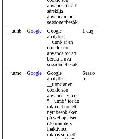
används för att
särskilja
användare och
sessioner/besök.
__utmb
Google
Google
1 dag
analytics,
__utmb är en
cookie som
används för att
beräkna nya
sessioner/besök.
__utmc
Google
Google
Sessio
analytics,
n
__utmc är en
cookie som
används av med
"__utmb" för att
räkna ut om ett
nytt besök sker
på webbplatsen
(20 minuters
inaktivitet
räknas som ett