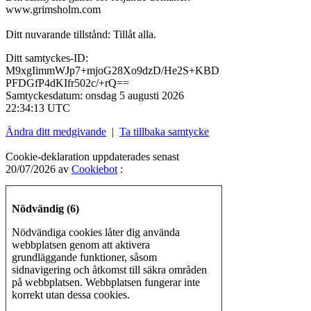
www.grimsholm.com
Ditt nuvarande tillstånd: Tillåt alla.
Ditt samtyckes-ID:
M9xgIimmWJp7+mjoG28Xo9dzD/He2S+KBD
PFDGfP4dKIfr502c/+rQ==
Samtyckesdatum:
onsdag 5 augusti 2026
22:34:13 UTC
Ändra ditt medgivande
|
Ta tillbaka samtycke
Cookie-deklaration uppdaterades senast
20/07/2026 av
Cookiebot
:
Nödvändig (6)
Nödvändiga cookies låter dig använda
webbplatsen genom att aktivera
grundläggande funktioner, såsom
sidnavigering och åtkomst till säkra områden
på webbplatsen. Webbplatsen fungerar inte
korrekt utan dessa cookies.