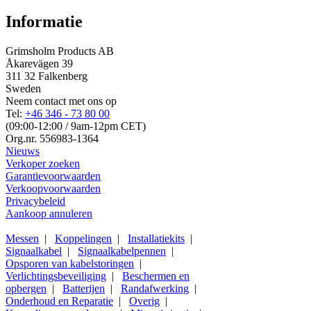
Informatie
Grimsholm Products AB
Åkarevägen 39
311 32 Falkenberg
Sweden
Neem contact met ons op
Tel:
+46 346 - 73 80 00
(09:00-12:00 / 9am-12pm CET)
Org.nr. 556983-1364
Nieuws
Verkoper zoeken
Garantievoorwaarden
Verkoopvoorwaarden
Privacybeleid
Aankoop annuleren
Messen
|
Koppelingen
|
Installatiekits
|
Signaalkabel
|
Signaalkabelpennen
|
Opsporen van kabelstoringen
|
Verlichtingsbeveiliging
|
Beschermen en
opbergen
|
Batterijen
|
Randafwerking
|
Onderhoud en Reparatie
|
Overig
|