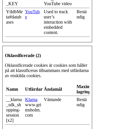
_KEY
YouTube video
YtIdbMe
YouTub
Used to track
Bestä
ta#datab
e
user’s
ndig
ases
interaction with
embedded
content.
Oklassificerade (2)
Oklassificerade cookies är cookies som håller
på att klassificeras tillsammans med utfärdarna
av enskilda cookies.
Maximal
Namn
Utfärdare
Ändamål
lagringstid
__klarna
Klarna
Väntande
Bestä
_sdk_sh
www.gri
ndig
opping-
msholm.
session
com
[x2]