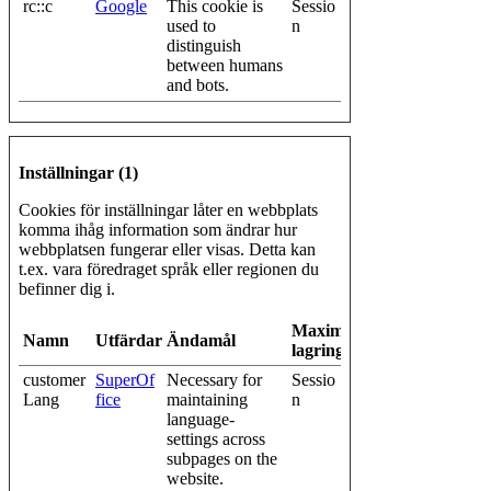
rc::c
Google
This cookie is
Sessio
used to
n
distinguish
between humans
and bots.
Inställningar (1)
Cookies för inställningar låter en webbplats
komma ihåg information som ändrar hur
webbplatsen fungerar eller visas. Detta kan
t.ex. vara föredraget språk eller regionen du
befinner dig i.
Maximal
Namn
Utfärdare
Ändamål
lagringstid
customer
SuperOf
Necessary for
Sessio
Lang
fice
maintaining
n
language-
settings across
subpages on the
website.