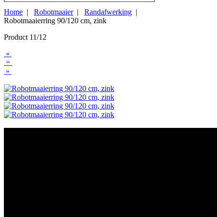
Home
|
Robotmaaier
|
Randafwerking
|
Robotmaaierring 90/120 cm, zink
Product 11/12
«
=
»