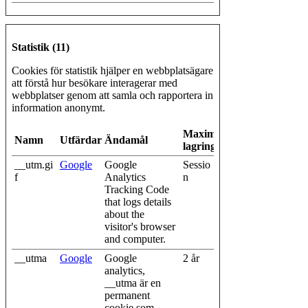
Statistik (11)
Cookies för statistik hjälper en webbplatsägare
att förstå hur besökare interagerar med
webbplatser genom att samla och rapportera in
information anonymt.
Maximal
Namn
Utfärdare
Ändamål
lagringstid
__utm.gi
Google
Google
Sessio
f
Analytics
n
Tracking Code
that logs details
about the
visitor's browser
and computer.
__utma
Google
Google
2 år
analytics,
__utma är en
permanent
cookie som