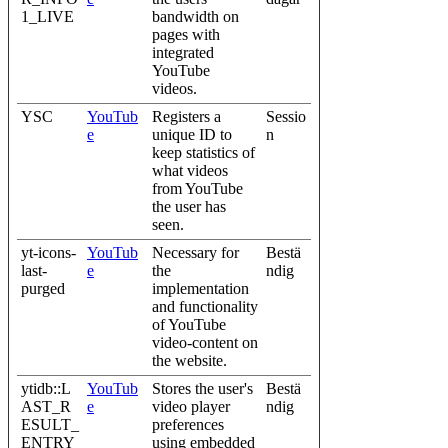
1_LIVE
bandwidth on
pages with
integrated
YouTube
videos.
YSC
YouTub
Registers a
Sessio
e
unique ID to
n
keep statistics of
what videos
from YouTube
the user has
seen.
yt-icons-
YouTub
Necessary for
Bestä
last-
e
the
ndig
purged
implementation
and functionality
of YouTube
video-content on
the website.
ytidb::L
YouTub
Stores the user's
Bestä
AST_R
e
video player
ndig
ESULT_
preferences
ENTRY
using embedded