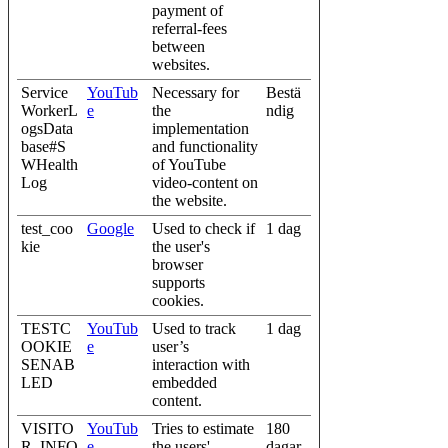
payment of
referral-fees
between
websites.
Service
YouTub
Necessary for
Bestä
WorkerL
e
the
ndig
ogsData
implementation
base#S
and functionality
WHealth
of YouTube
Log
video-content on
the website.
test_coo
Google
Used to check if
1 dag
kie
the user's
browser
supports
cookies.
TESTC
YouTub
Used to track
1 dag
OOKIE
e
user’s
SENAB
interaction with
LED
embedded
content.
VISITO
YouTub
Tries to estimate
180
R_INFO
e
the users'
dagar