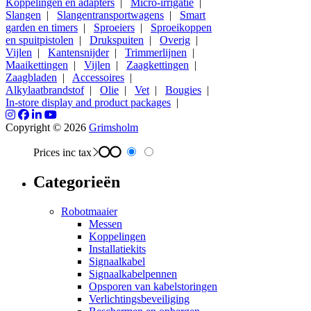
Koppelingen en adapters
|
Micro-irrigatie
|
Slangen
|
Slangentransportwagens
|
Smart
garden en timers
|
Sproeiers
|
Sproeikoppen
en spuitpistolen
|
Drukspuiten
|
Overig
|
Vijlen
|
Kantensnijder
|
Trimmerlijnen
|
Maaikettingen
|
Vijlen
|
Zaagkettingen
|
Zaagbladen
|
Accessoires
|
Alkylaatbrandstof
|
Olie
|
Vet
|
Bougies
|
In-store display and product packages
|
Copyright © 2026
Grimsholm
Prices inc tax
Categorieën
Robotmaaier
Messen
Koppelingen
Installatiekits
Signaalkabel
Signaalkabelpennen
Opsporen van kabelstoringen
Verlichtingsbeveiliging