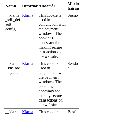
Maximal
Namn
Utfärdare
Ändamål
lagringstid
__klarna
Klarna
This cookie is
Sessio
_sdk_def
used in
n
ault-
conjunction with
config
the payment
window - The
cookie is
necessary for
making secure
transactions on
the website.
__klarna
Klarna
This cookie is
Sessio
_sdk_ide
used in
n
ntity-api
conjunction with
the payment
window - The
cookie is
necessary for
making secure
transactions on
the website.
__klarna
Klarna
This cookie is
Bestä