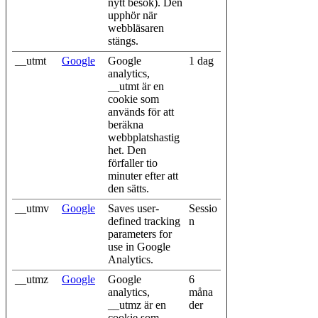
nytt besök). Den
upphör när
webbläsaren
stängs.
__utmt
Google
Google
1 dag
analytics,
__utmt är en
cookie som
används för att
beräkna
webbplatshastig
het. Den
förfaller tio
minuter efter att
den sätts.
__utmv
Google
Saves user-
Sessio
defined tracking
n
parameters for
use in Google
Analytics.
__utmz
Google
Google
6
analytics,
måna
__utmz är en
der
cookie som