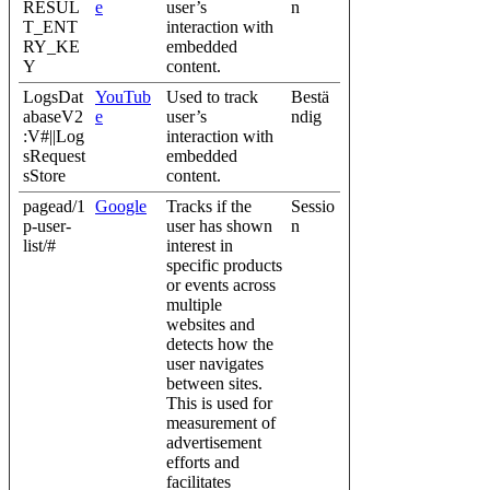
RESUL
e
user’s
n
T_ENT
interaction with
RY_KE
embedded
Y
content.
LogsDat
YouTub
Used to track
Bestä
abaseV2
e
user’s
ndig
:V#||Log
interaction with
sRequest
embedded
sStore
content.
pagead/1
Google
Tracks if the
Sessio
p-user-
user has shown
n
list/#
interest in
specific products
or events across
multiple
websites and
detects how the
user navigates
between sites.
This is used for
measurement of
advertisement
efforts and
facilitates