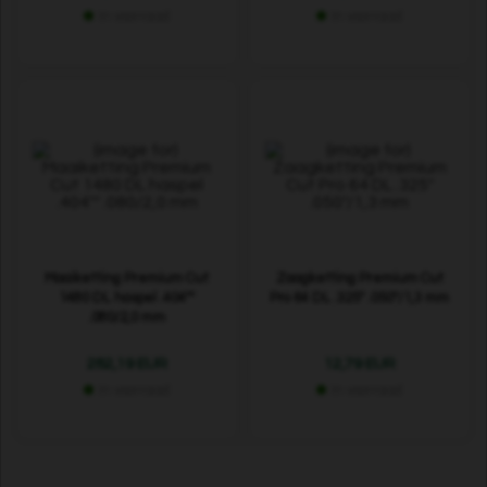
In voorraad
In voorraad
Maaiketting Premium Cut
Zaagketting Premium Cut
1480 DL haspel .404""
Pro 64 DL .325" .050"/1,3 mm
.080/2,0 mm
282,19 EUR
12,79 EUR
In voorraad
In voorraad