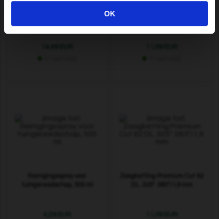
Premium Cut geleidestang
Zaagketting Premium Cut
OK
13" .325" .058"/1,5 mm (voor
Pro 56 DL .325" .050"/1,3 mm
Husqvarna)
14,49 EUR
11,09 EUR
In voorraad
In voorraad
Reinigingsspray voor
Zaagketting Premium Cut 62
tuingereedschap, 500 ml
DL .325" .063"/1,6 mm
4,29 EUR
11,09 EUR