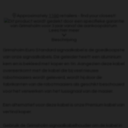
Approximately
1100
retailers - find your closest!
Dit product wordt gedekt door een specifieke garantie
van Grimsholm voor 3 jaar vanaf de aankoopdatum.
Lees hier meer
Beschrijving
Grimsholm Euro Standard signaalkabel is de goedkoopste
van onze signaalkabels. De geleider heeft een aluminium
kern en is bekleed met koper en tin. Aangezien deze kabel
overeenkomt met de kabel die bij veel nieuwe
robotmaaiers wordt geleverd, wordt hij door de
fabrikanten van de robotmaaiers als geschikt beschouwd
voor het verwerken van het lussignaal van de maaier.
Een alternatief voor deze kabel is onze Premium kabel van
vertind koper.
Gebruik de Grimsholm signaalkabelhouder om de kabel in