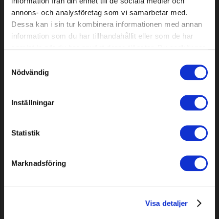
information från din enhet till de sociala medier och
annons- och analysföretag som vi samarbetar med.
Dessa kan i sin tur kombinera informationen med annan
information som du har tillhandahållit eller som de har
samlat in när du har använt deras tjänster. Du godkänner
våra cookies vid fortsatt användande av vår webbplats.
Zaagketting Premium Cut
Zaagketting Premium Cut
Samtyckesval
Pro 1848 DL .325" .063"/1,6
Pro 1848 DL .325".058"/1,5
Nödvändig
mm
mm
222,19 EUR
222,19 EUR
Inställningar
In voorraad
In voorraad
Statistik
Marknadsföring
Visa detaljer