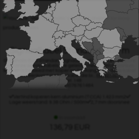
Visit Grimsholm´s Youtube channel for more
product movies.
Signaalkabel Standard, 800 m
Grimsholm Euro Standard signaalkabel is de goedkoopste
van onze signaalkabels. De geleider heeft een aluminium
kern en is bekleed met koper en tin. Aangezien deze kabel
overeenkomt met de kabel die bi...
Read more
Model: 148
EAN: 7350076761484
Vertind koperen kern aluminium (TCCA) 1.423 mm2
Lage weerstand: 9.38 Ohm / 500m
2,7 mm doorsnee
In voorraad
136,79 EUR