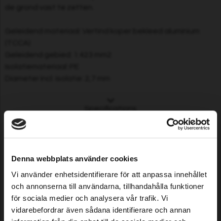
de grond vast te zetten.
Geleidend materiaal: Vertind koper bekleed aluminium
(TCCA)
Geleidend gebied: 1.423 mm2
Isolatiemateriaal: PE
Diameter incl. isolatie: 2,7 mm
Specifications
Shipping Weight: 6.697kg
Meting: 18 x 24 x 24 cm
Customers who bought this
Denna webbplats använder cookies
product also purchased...
Vi använder enhetsidentifierare för att anpassa innehållet
och annonserna till användarna, tillhandahålla funktioner
för sociala medier och analysera vår trafik. Vi
vidarebefordrar även sådana identifierare och annan