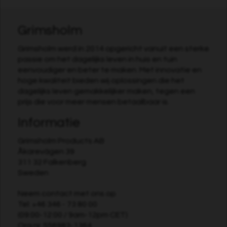
Grimsholm
Grimsholm werd in 2014 opgericht vanuit een sterke
passie om het dagelijks leven in huis en tuin
eenvoudiger en beter te maken. Met innovatie en
hoge kwaliteit bieden wij oplossingen die het
dagelijks leven gemakkelijker maken, tegen een
prijs die voor meer mensen betaalbaar is.
Informatie
Grimsholm Products AB
Åkarevägen 39
311 32 Falkenberg
Sweden
Neem contact met ons op
Tel:
+46 346 - 73 80 00
(09:00-12:00 / 9am-12pm CET)
Org.nr. 556983-1364