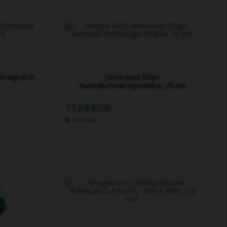
e signal (5
Lame pour Stiga
Autoclip/Ambrogio/Wiper, 25 cm
17,09 EUR
En stock