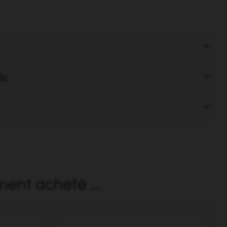
ls
ment acheté ...