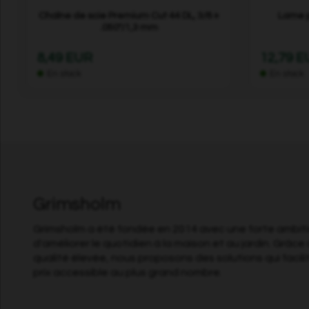
Chaîne de scie Premium Cut 44 DL, 3/8 »
Lame p
.050"/1,3 mm
8,49 EUR
12,79 
En stock
En stock
Grimsholm
Grimsholm a été fondée en 2014 avec une forte ambitio
d'améliorer le quotidien à la maison et au jardin. Grâce 
qualité élevée, nous proposons des solutions qui facili
prix accessible au plus grand nombre.