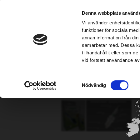
Grimsholm est disponible auprès des revendeur
Denna webbplats använde
Vi använder enhetsidentifie
funktioner för sociala medi
annan information från din
Robot-tondeuse
|
Irrigation
|
Coupe-bordure/Débroussailleuse
|
Tr
samarbetar med. Dessa kan
tillhandahållit eller som 
vid fortsatt användande av
Välj ditt land /
Choose your country
Accueil
|
Carburant/Lubrification/Moteur
|
Bougies d’allumage
|
Samtyckesval
Nödvändig