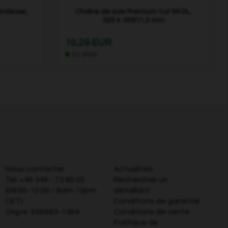
tondeuse,
Chaîne de scie Premium Cut 56 DL,
.325 » .058"/1,5 mm
10,29 EUR
En stock
Nous contacter
Actualités
Tel:
+46 346 - 73 80 00
Rechercher un
(09:00-12:00 / 9am-12pm
détaillant
CET)
Conditions de garantie
Org.nr. 556983-1364
Conditions de vente
Politique de