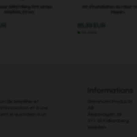
our Stihl/Viking RMI séries
Kit d’installation du robot-
400/500, 20 cm
Moyen.
EUR
85,39 EUR
En stock
Informations
n de simplifier et
Grimsholm Products
à l'innovation et à une
AB
tent le quotidien à un
Åkarevägen 39
311 32 Falkenberg
Sweden