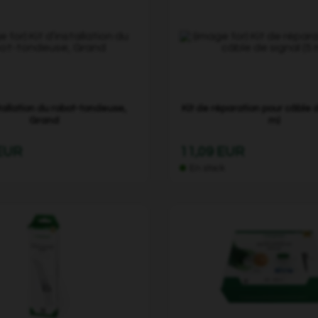
stallation du robot-tondeuse,
Kit de réparation pour câble d
Grand
m)
 EUR
11,09 EUR
En stock