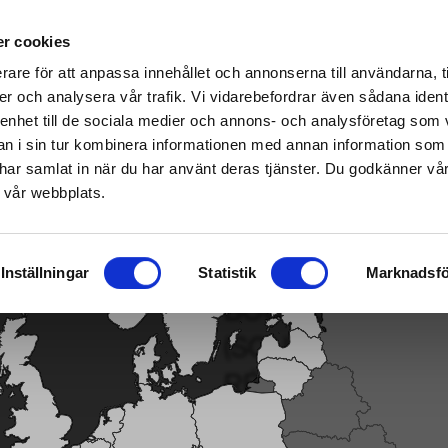
s spécialisés Home & Garden – cliquez ici pour trouver le magasin le plus proche
r cookies
rare för att anpassa innehållet och annonserna till användarna, t
er och analysera vår trafik. Vi vidarebefordrar även sådana ident
 enhet till de sociala medier och annons- och analysföretag som 
onçonneuse/Abatteuse
|
Carburant/Lubrification/Moteur
Smart garden
 i sin tur kombinera informationen med annan information som
de har samlat in när du har använt deras tjänster. Du godkänner v
 vår webbplats.
 Bougie d’allumage GL3RC (souffleuse/tondeuse à gazon, résistance
Inställningar
Statistik
Marknadsfö
BOUGIE D’ALLU
(SOUFFLEUSE/T
RÉSISTANCE), 10
Remplacer: NGK 5798, BR2-LM
RJ19LM Bosch 0242215502, 02