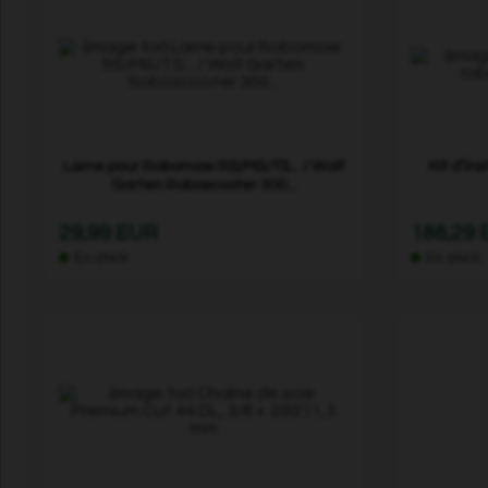
Lame pour Robomow RS/MS/TS... / Wolf
Kit d’in
Garten Roboscooter 300...
29,99 EUR
188,29
En stock
En stock