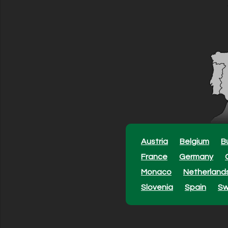
Austria
Belgium
B
France
Germany
Monaco
Netherland
Slovenia
Spain
S