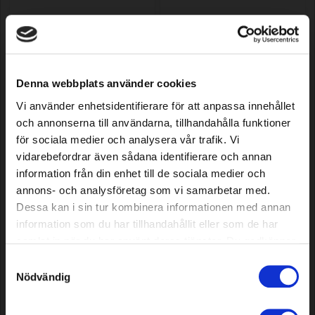
Bande d’étanchéité pour robot-
Bande d’étanchéité pour robot-
tondeuse 4,5 mm, 200 m
tondeuse 5,0 mm, 200 m
Denna webbplats använder cookies
Model: 7011
Model: 7012
Vi använder enhetsidentifierare för att anpassa innehållet
67,79 EUR
76,39 EUR
En stock
En stock
och annonserna till användarna, tillhandahålla funktioner
för sociala medier och analysera vår trafik. Vi
vidarebefordrar även sådana identifierare och annan
information från din enhet till de sociala medier och
annons- och analysföretag som vi samarbetar med.
Dessa kan i sin tur kombinera informationen med annan
information som du har tillhandahållit eller som de har
samlat in när du har använt deras tjänster. Du godkänner
våra cookies vid fortsatt användande av vår webbplats.
Samtyckesval
Nödvändig
Bande d’étanchéité pour robot-
Bande d’étanchéité pour robot-
tondeuse 5,2 mm, 200 m
tondeuse 5,5 mm, 200 m