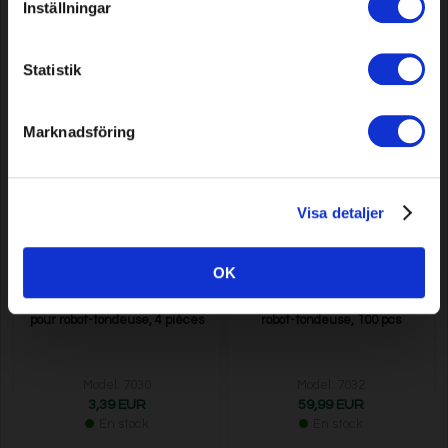
Inställningar
Model: 7013
Model: 7014
84,99 EUR
93,49 EUR
Statistik
En stock
En stock
Marknadsföring
Visa detaljer
OK
Kit d’inserts filetés de châssis
Kit d’inserts filetés Chassi pour
pour robot-tondeuse, 4 pièces
robot-tondeuse, 100 pcs
Model: 7030
Model: 7032
3,39 EUR
59,99 EUR
En stock
En stock