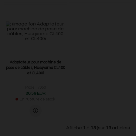
Adaptateur pour machine de
pose de câbles, Husqvarna CL400
et CL400i
Model: 7050
80,59 EUR
En rupture de stock
Affiche
1
à
13
(sur
13
articles)