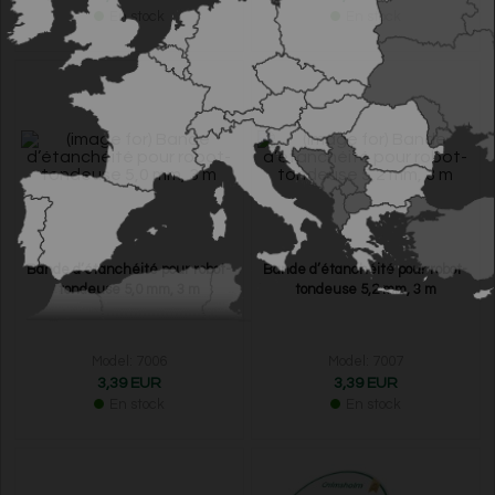
En stock
En stock
Bande d’étanchéité pour robot-
Bande d’étanchéité pour robot-
tondeuse 5,0 mm, 3 m
tondeuse 5,2 mm, 3 m
Model: 7006
Model: 7007
3,39 EUR
3,39 EUR
En stock
En stock